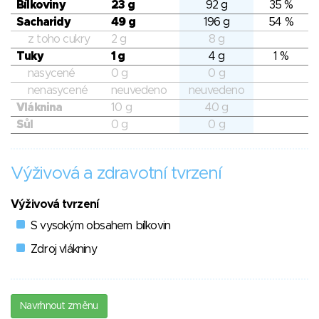
Bílkoviny
23 g
92 g
35 %
Sacharidy
49 g
196 g
54 %
z toho cukry
2 g
8 g
Tuky
1 g
4 g
1 %
nasycené
0 g
0 g
nenasycené
neuvedeno
neuvedeno
Vláknina
10 g
40 g
Sůl
0 g
0 g
Výživová a zdravotní tvrzení
Výživová tvrzení
S vysokým obsahem bílkovin
Zdroj vlákniny
Navrhnout změnu