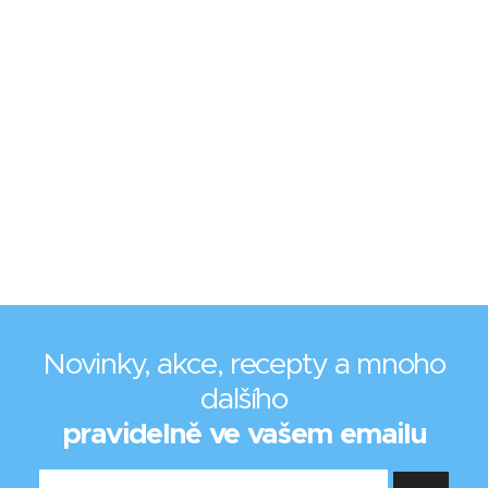
Novinky, akce, recepty a mnoho
dalšího
pravidelně ve vašem emailu