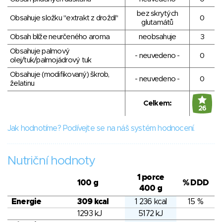
bez skrytých
Obsahuje složku "extrakt z droždí"
0
glutamátů
Obsah blíže neurčeného aroma
neobsahuje
3
Obsahuje palmový
- neuvedeno -
0
olej/tuk/palmojádrový tuk
Obsahuje (modifikovaný) škrob,
- neuvedeno -
0
želatinu
Celkem:
26
Jak hodnotíme? Podívejte se na náš systém hodnocení.
Nutriční hodnoty
1 porce
100 g
% DDD
400 g
Energie
309 kcal
1 236 kcal
15 %
1293 kJ
5172 kJ