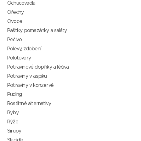
Ochucovadla
Ořechy
Ovoce
Paštiky, pomazánky a saláty
Pečivo
Polevy, zdobení
Polotovary
Potravinové doplňky a léčiva
Potraviny v aspiku
Potraviny v konzervě
Puding
Rostlinné alternativy
Ryby
Rýže
Sirupy
Sladidla