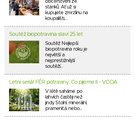
občerstvení ze
stánků. Ať už si
kupujete zmrzlinu na
koupališti,…
Soutěž biopotravina slaví 25 let
Soutěž Nejlepší
biopotravina roku je
největší a
nejprestižnější
soutěží…
Letní seriál FÉR potraviny: Co pijeme II - VODA
V létě saháme po
lahvích častěji než
jindy. Stolní, minerální,
pramenitá, nebo…