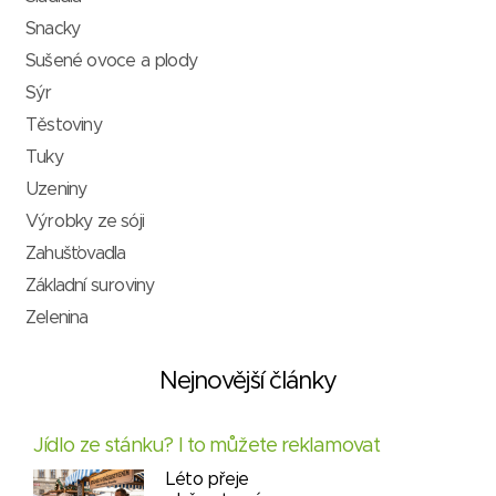
Snacky
Sušené ovoce a plody
Sýr
Těstoviny
Tuky
Uzeniny
Výrobky ze sóji
Zahušťovadla
Základní suroviny
Zelenina
Nejnovější články
Jídlo ze stánku? I to můžete reklamovat
Léto přeje