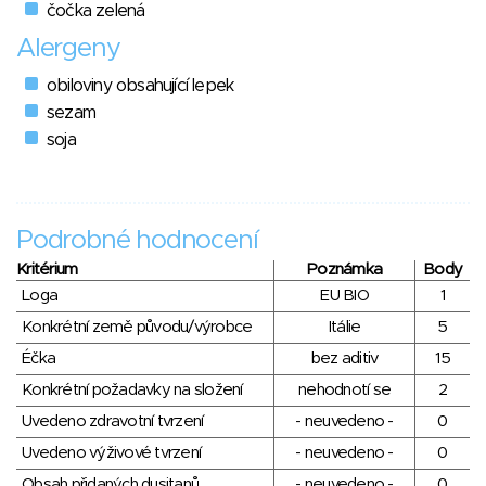
čočka zelená
Alergeny
obiloviny obsahující lepek
sezam
soja
Podrobné hodnocení
Kritérium
Poznámka
Body
Loga
EU BIO
1
Konkrétní země původu/výrobce
Itálie
5
Éčka
bez aditiv
15
Konkrétní požadavky na složení
nehodnotí se
2
Uvedeno zdravotní tvrzení
- neuvedeno -
0
Uvedeno výživové tvrzení
- neuvedeno -
0
Obsah přidaných dusitanů
- neuvedeno -
0