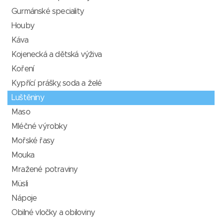
Gurmánské speciality
Houby
Káva
Kojenecká a dětská výživa
Koření
Kypřící prášky, soda a želé
Luštěniny
Maso
Mléčné výrobky
Mořské řasy
Mouka
Mražené potraviny
Müsli
Nápoje
Obilné vločky a obiloviny