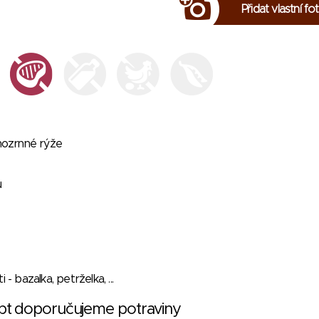
Přidat vlastní fo
uhozrnné rýže
u
 - bazalka, petrželka, ...
ept doporučujeme potraviny