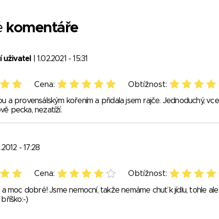
é
komentáře
 uživatel
| 1.02.2021 - 15:31
Cena:
Obtížnost:
ou a provensálským kořením a přidala jsem rajče. Jednoduchý, vce
vě pecka, nezatíží.
.2012 - 17:28
Cena:
Obtížnost:
 moc dobré! Jsme nemocní, takže nemáme chuť k jídlu, tohle ale
bříško:-)