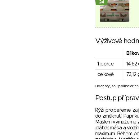
24
Výživové hodn
Bílko
1 porce
14,62 
celkově
73,12 
Hodnoty jsou pouze orient
Postup přípra
Rýži propereme, zal
do změknutí. Papriku
Máslem vymažeme za
plátek másla a vlož
maximum. Během peč