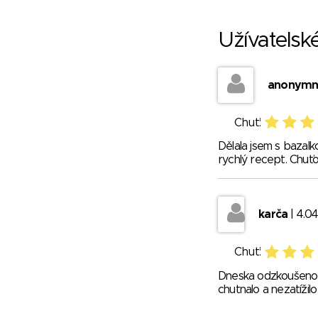
Užívatelsk
anonymní
Chuť:
Dělala jsem s bazalk
rychlý recept. Chuťo
karča
| 4.04
Chuť:
Dneska odzkoušeno a
chutnalo a nezatížilo 