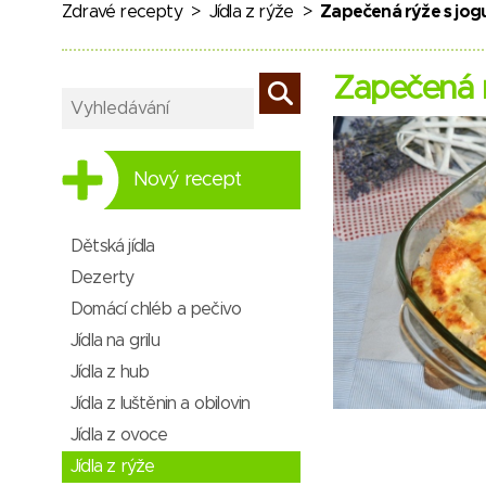
Zdravé recepty
>
Jídla z rýže
>
Zapečená rýže s jog
Zapečená r
Nový recept
Dětská jídla
Dezerty
Domácí chléb a pečivo
Jídla na grilu
Jídla z hub
Jídla z luštěnin a obilovin
Jídla z ovoce
Jídla z rýže