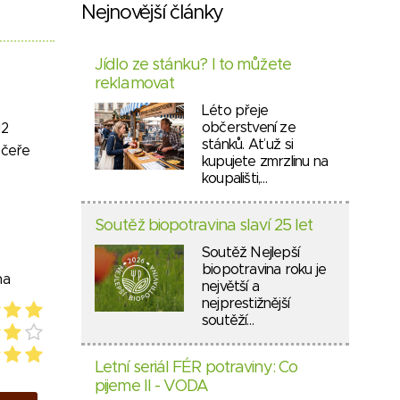
Nejnovější články
Jídlo ze stánku? I to můžete
reklamovat
Léto přeje
občerstvení ze
12
stánků. Ať už si
ečeře
kupujete zmrzlinu na
koupališti,…
Soutěž biopotravina slaví 25 let
Soutěž Nejlepší
biopotravina roku je
na
největší a
nejprestižnější
soutěží…
Letní seriál FÉR potraviny: Co
pijeme II - VODA