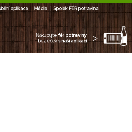
bilní aplikace
Média
Spolek FÉR potravina
Nakupujte
fér potraviny
>
bez éček
s naší aplikací