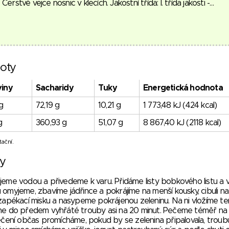
Čerstvé vejce nosnic v klecích. Jakostní třída: I. třída jakosti -…
oty
viny
Sacharidy
Tuky
Energetická hodnota
g
72,19 g
10,21 g
1 773,48 kJ (424 kcal)
g
360,93 g
51,07 g
8 867,40 kJ (2118 kcal)
ační.
vy
ijeme vodou a přivedeme k varu. Přidáme listy bobkového listu a 
 omyjeme, zbavíme jádřince a pokrájíme na menší kousky, cibuli na
pékací misku a nasypeme pokrájenou zeleninu. Na ni vložíme te
íme do předem vyhřáté trouby asi na 20 minut. Pečeme téměř na
ení občas promícháme, pokud by se zelenina připalovala, troub