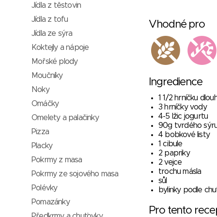
Jídla z těstovin
Jídla z tofu
Vhodné pro
Jídla ze sýra
Koktejly a nápoje
Mořské plody
Moučníky
Ingredience
Noky
1 1/2 hrníčku dlo
Omáčky
3 hrníčky vody
4-5 lžic jogurtu
Omelety a palačinky
90g tvrdého sýr
Pizza
4 bobkové listy
1 cibule
Placky
2 papriky
Pokrmy z masa
2 vejce
trochu másla
Pokrmy ze sojového masa
sůl
Polévky
bylinky podle chuti
Pomazánky
Pro tento rec
Předkrmy a chuťovky