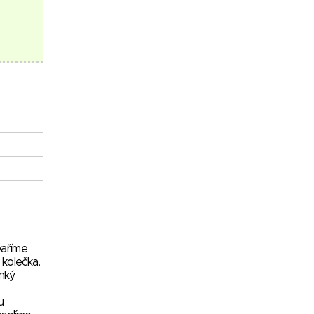
vaříme
 kolečka.
nký
u