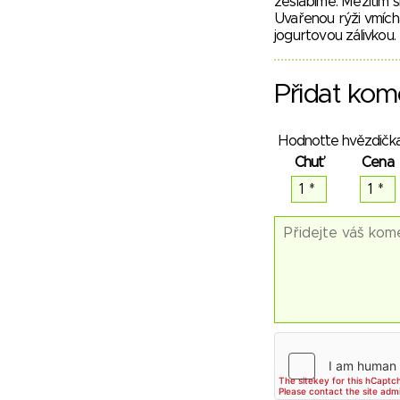
zeslabíme. Mezitím s
Uvařenou rýži vmíchá
jogurtovou zálivkou
Přidat kom
Hodnoťte hvězdička
Chuť
Cena