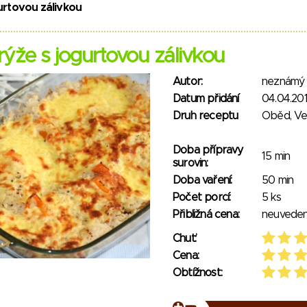
urtovou zálivkou
ýže s jogurtovou zálivkou
Autor:
neznámý
Datum přidání
04.04.20
Druh receptu
Oběd, V
Doba přípravy
15 min
surovin:
Doba vaření:
50 min
Počet porcí:
5 ks
Přibližná cena:
neuvede
Chuť:
Cena:
Obtížnost: