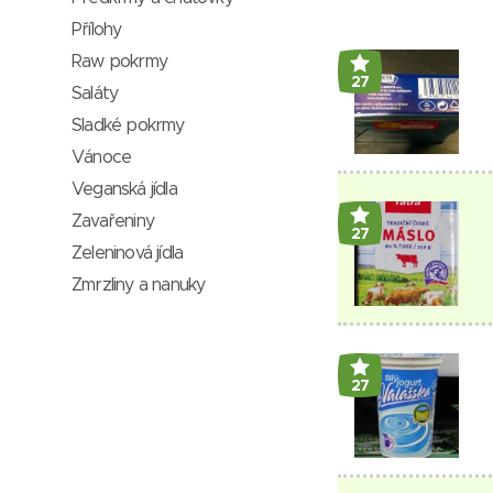
Přílohy
Raw pokrmy
27
Saláty
Sladké pokrmy
Vánoce
Veganská jídla
Zavařeniny
27
Zeleninová jídla
Zmrzliny a nanuky
27