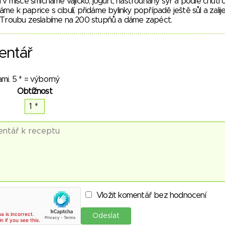
i v misce smícháme vajíčko, jogurt, nastrouhaný sýr a podle chuti o
me k paprice s cibulí, přidáme bylinky popřípadě ještě sůl a zali
. Troubu zeslabíme na 200 stupňů a dáme zapéct.
entář
mi. 5 * = výborný
Obtížnost
Vložit komentář bez hodnocení