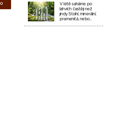
to
V létě saháme po
lahvích častěji než
jindy. Stolní, minerální,
pramenitá, nebo…