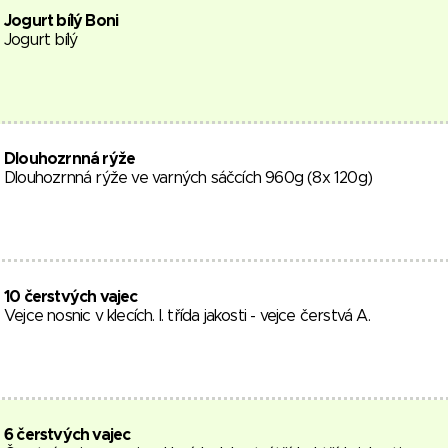
Jogurt bílý Boni
Jogurt bílý
Dlouhozrnná rýže
Dlouhozrnná rýže ve varných sáčcích 960g (8x 120g)
10 čerstvých vajec
Vejce nosnic v klecích. I. třída jakosti - vejce čerstvá A.
6 čerstvých vajec