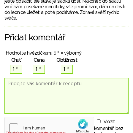
ještě dosladit, ale šťáva je sladká dost. Nakonec do salátu
vmíchám posekané mandličky, vše promíchám, dám na chvíli
do lednice uležet a poté podáváme. Zdravá svěží rychlo
sváča.
Přidat komentář
Hodnoťte hvězdičkami. 5 * = výborný
Chuť
Cena
Obtížnost
Vložit
komentář bez