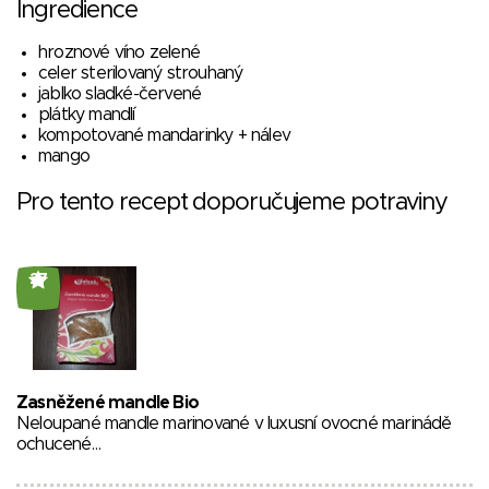
Ingredience
hroznové víno zelené
celer sterilovaný strouhaný
jablko sladké-červené
plátky mandlí
kompotované mandarinky + nálev
mango
Pro tento recept doporučujeme potraviny
27
Zasněžené mandle Bio
Neloupané mandle marinované v luxusní ovocné marinádě
ochucené…