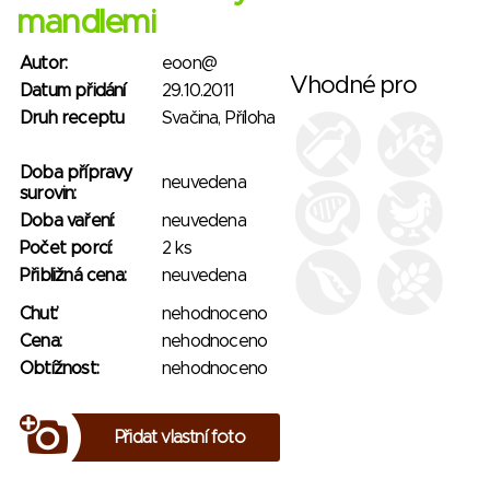
mandlemi
Autor:
eoon@
Vhodné pro
Datum přidání
29.10.2011
Druh receptu
Svačina, Příloha
Doba přípravy
neuvedena
surovin:
Doba vaření:
neuvedena
Počet porcí:
2 ks
Přibližná cena:
neuvedena
Chuť:
nehodnoceno
Cena:
nehodnoceno
Obtížnost:
nehodnoceno
Přidat vlastní foto