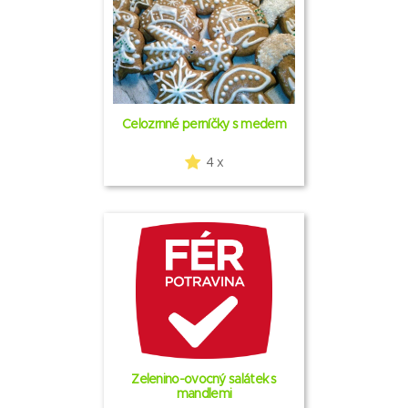
Celozrnné perníčky s medem
4 x
Zelenino-ovocný salátek s
mandlemi