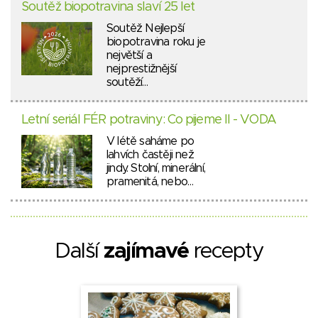
Soutěž biopotravina slaví 25 let
Soutěž Nejlepší
biopotravina roku je
největší a
nejprestižnější
soutěží…
Letní seriál FÉR potraviny: Co pijeme II - VODA
V létě saháme po
lahvích častěji než
jindy. Stolní, minerální,
pramenitá, nebo…
Další
zajímavé
recepty