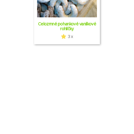
Celozrnné pohankové vanilkové
rohlíčky
3 x