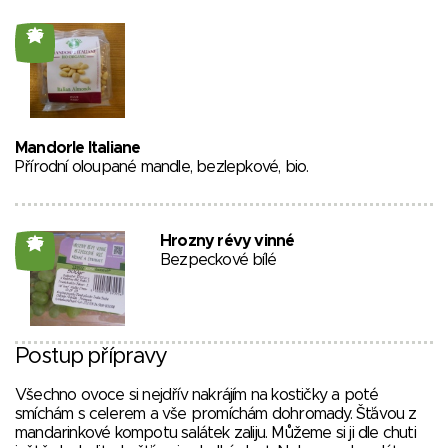
26
Mandorle Italiane
Přírodní oloupané mandle, bezlepkové, bio.
Hrozny révy vinné
25
Bezpeckové bílé
Postup přípravy
Všechno ovoce si nejdřív nakrájím na kostičky a poté
smíchám s celerem a vše promíchám dohromady. Šťávou z
mandarinkové kompotu salátek zaliju. Můžeme si ji dle chuti