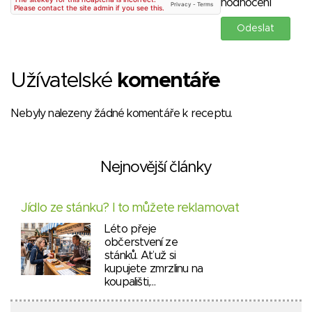
hodnocení
Užívatelské
komentáře
Nebyly nalezeny žádné komentáře k receptu.
Nejnovější články
Jídlo ze stánku? I to můžete reklamovat
Léto přeje
občerstvení ze
stánků. Ať už si
kupujete zmrzlinu na
koupališti,…