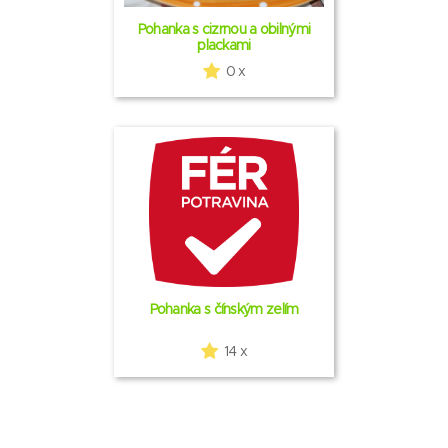
Pohanka s cizrnou a obilnými
plackami
0 x
Pohanka s čínským zelím
14 x