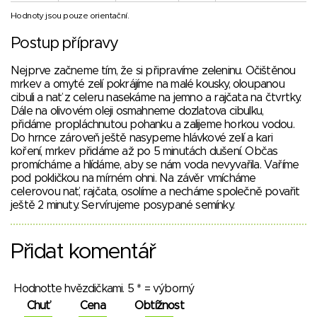
Hodnoty jsou pouze orientační.
Postup přípravy
Nejprve začneme tím, že si připravíme zeleninu. Očištěnou
mrkev a omyté zelí pokrájíme na malé kousky, oloupanou
cibuli a nať z celeru nasekáme na jemno a rajčata na čtvrtky.
Dále na olivovém oleji osmahneme dozlatova cibulku,
přidáme propláchnutou pohanku a zalijeme horkou vodou.
Do hrnce zároveň ještě nasypeme hlávkové zelí a kari
koření, mrkev přidáme až po 5 minutách dušení. Občas
promícháme a hlídáme, aby se nám voda nevyvařila. Vaříme
pod pokličkou na mírném ohni. Na závěr vmícháme
celerovou nať, rajčata, osolíme a necháme společně povařit
ještě 2 minuty. Servírujeme posypané semínky.
Přidat komentář
Hodnoťte hvězdičkami. 5 * = výborný
Chuť
Cena
Obtížnost