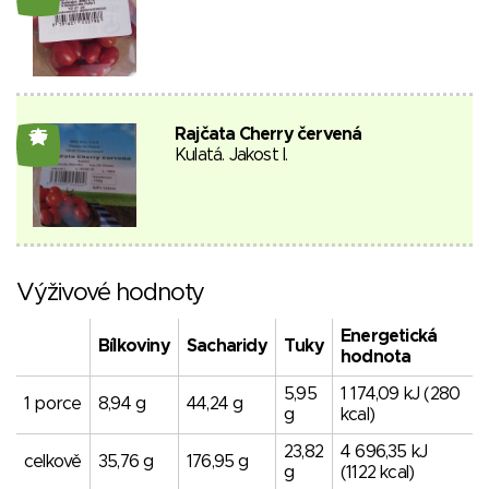
Rajčata Cherry červená
25
Kulatá. Jakost I.
Výživové hodnoty
Energetická
Bílkoviny
Sacharidy
Tuky
hodnota
5,95
1 174,09 kJ (280
1 porce
8,94 g
44,24 g
g
kcal)
23,82
4 696,35 kJ
celkově
35,76 g
176,95 g
g
(1122 kcal)