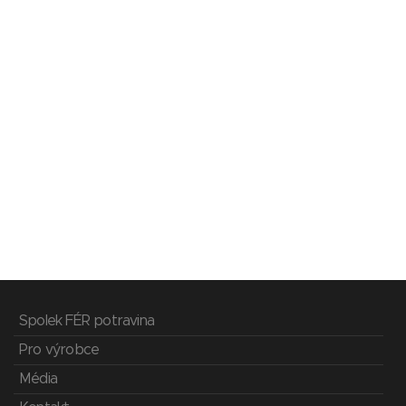
Spolek FÉR potravina
Pro výrobce
Média