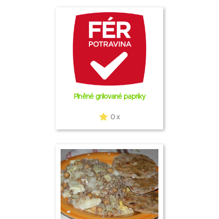
Plněné grilované papriky
0 x