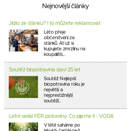
Nejnovější články
Jídlo ze stánku? I to můžete reklamovat
Léto přeje
občerstvení ze
stánků. Ať už si
kupujete zmrzlinu na
koupališti,…
Soutěž biopotravina slaví 25 let
Soutěž Nejlepší
biopotravina roku je
největší a
nejprestižnější
soutěží…
Letní seriál FÉR potraviny: Co pijeme II - VODA
V létě saháme po
lahvích častěji než