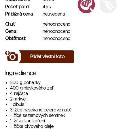
Počet porcí:
4 ks
Přibližná cena:
neuvedena
Chuť:
nehodnoceno
Cena:
nehodnoceno
Obtížnost:
nehodnoceno
Přidat vlastní foto
Ingredience
200 g pohanky
400 g hlávkového zelí
4 rajčata
2 mrkve
1 cibule
3 lžíce nasekané celerové natě
1 lžíce sezamových semínek
1 lžička kari koření
1 lžička olivového oleje