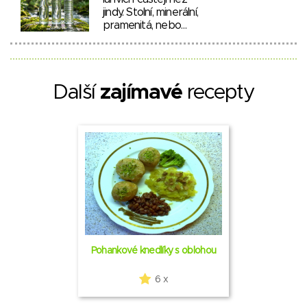
jindy. Stolní, minerální,
pramenitá, nebo…
Další
zajímavé
recepty
Pohankové knedlíky s oblohou
6 x