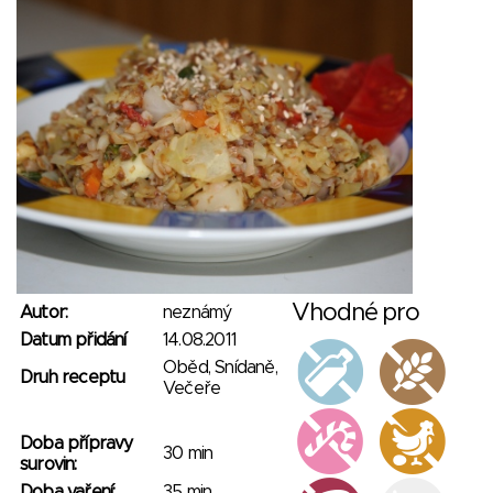
Vhodné pro
Autor:
neznámý
Datum přidání
14.08.2011
Oběd, Snídaně,
Druh receptu
Večeře
Doba přípravy
30 min
surovin:
Doba vaření:
35 min