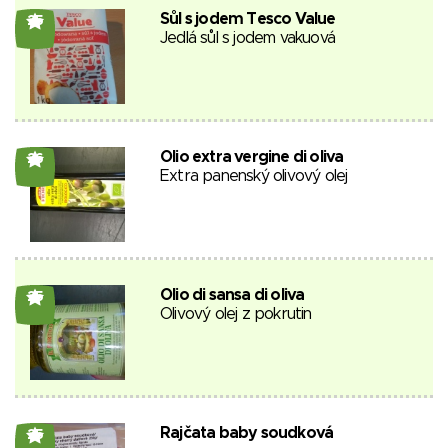
Sůl s jodem Tesco Value
25
Jedlá sůl s jodem vakuová
Olio extra vergine di oliva
26
Extra panenský olivový olej
Olio di sansa di oliva
25
Olivový olej z pokrutin
Rajčata baby soudková
25