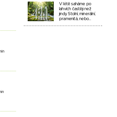
V létě saháme po
lahvích častěji než
jindy. Stolní, minerální,
pramenitá, nebo…
min
min