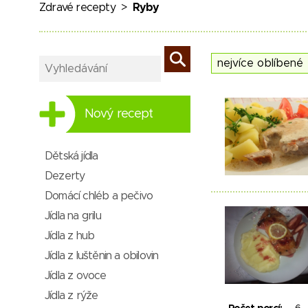
Zdravé recepty
>
Ryby
Nový recept
Dětská jídla
Dezerty
Domácí chléb a pečivo
Jídla na grilu
Jídla z hub
Jídla z luštěnin a obilovin
Jídla z ovoce
Jídla z rýže