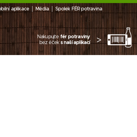
bilní aplikace
Média
Spolek FÉR potravina
Nakupujte
fér potraviny
>
bez éček
s naší aplikací