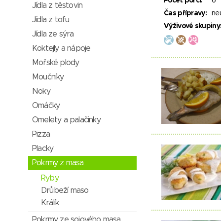
Počet porcí:
6
Jídla z těstovin
Čas přípravy:
ne
Jídla z tofu
Výživové skupiny
Jídla ze sýra
Koktejly a nápoje
Mořské plody
Moučníky
Noky
Omáčky
Omelety a palačinky
Pizza
Placky
Pokrmy z masa
Ryby
Drůbeží maso
Králík
Pokrmy ze sojového masa