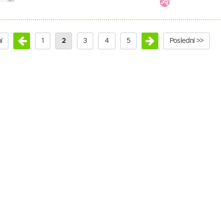
í
1
2
3
4
5
Poslední >>