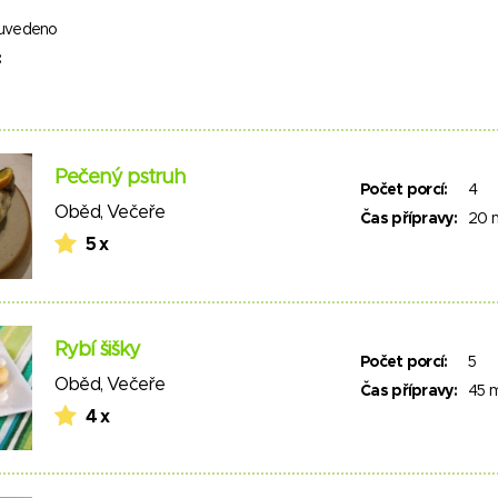
uvedeno
:
Pečený pstruh
Počet porcí:
4
Oběd
,
Večeře
Čas přípravy:
20 
5 x
Rybí šišky
Počet porcí:
5
Oběd
,
Večeře
Čas přípravy:
45 
4 x