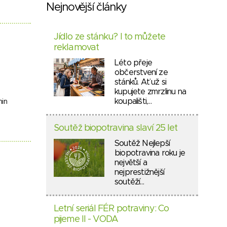
Nejnovější články
Jídlo ze stánku? I to můžete
reklamovat
Léto přeje
občerstvení ze
stánků. Ať už si
kupujete zmrzlinu na
koupališti,…
min
Soutěž biopotravina slaví 25 let
Soutěž Nejlepší
biopotravina roku je
největší a
nejprestižnější
soutěží…
Letní seriál FÉR potraviny: Co
pijeme II - VODA