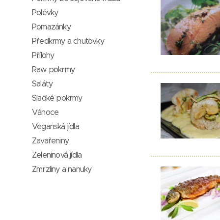
Polévky
Pomazánky
Předkrmy a chuťovky
Přílohy
Raw pokrmy
Saláty
Sladké pokrmy
Vánoce
Veganská jídla
Zavařeniny
Zeleninová jídla
Zmrzliny a nanuky