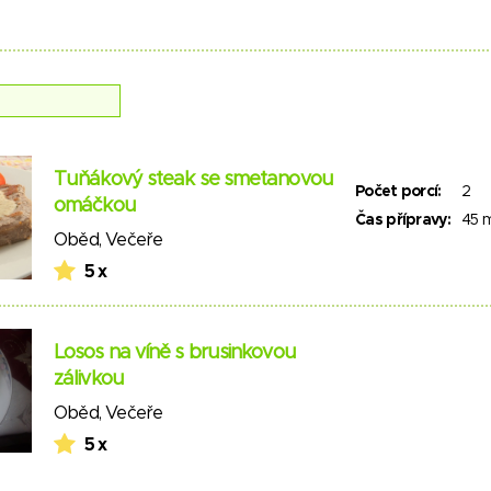
Tuňákový steak se smetanovou
Počet porcí:
2
omáčkou
Čas přípravy:
45 
Oběd
,
Večeře
5 x
Losos na víně s brusinkovou
zálivkou
Oběd
,
Večeře
5 x