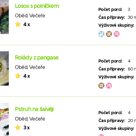
Losos s polníčkem
Počet porcí:
3
Oběd
,
Večeře
Čas přípravy:
30 
4 x
Výživové skupiny:
Rolády z pangase
Počet porcí:
4
Oběd
,
Večeře
Čas přípravy:
60 
4 x
Výživové skupiny:
Pstruh na šalvěji
Počet porcí:
4
Oběd
,
Večeře
Čas přípravy:
20 
3 x
Výživové skupiny: