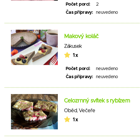
Počet porcí:
2
Čas přípravy:
neuvedeno
Makový koláč
Zákusek
1 x
Počet porcí:
neuvedeno
Čas přípravy:
neuvedeno
Celozrnný svítek s rybízem
Oběd
,
Večeře
1 x