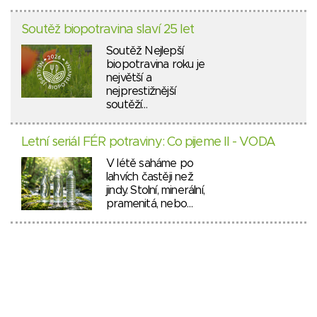
Soutěž biopotravina slaví 25 let
Soutěž Nejlepší
biopotravina roku je
největší a
nejprestižnější
soutěží…
Letní seriál FÉR potraviny: Co pijeme II - VODA
V létě saháme po
lahvích častěji než
jindy. Stolní, minerální,
pramenitá, nebo…