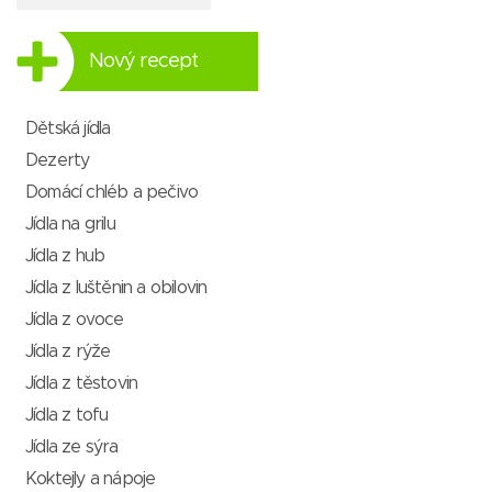
Nový recept
Dětská jídla
Dezerty
Domácí chléb a pečivo
Jídla na grilu
Jídla z hub
Jídla z luštěnin a obilovin
Jídla z ovoce
Jídla z rýže
Jídla z těstovin
Jídla z tofu
Jídla ze sýra
Koktejly a nápoje