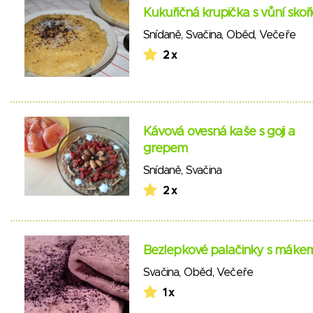
Kukuřičná krupička s vůní skoř
Snídaně
,
Svačina
,
Oběd
,
Večeře
2 x
Kávová ovesná kaše s goji a
grepem
Snídaně
,
Svačina
2 x
Bezlepkové palačinky s máke
Svačina
,
Oběd
,
Večeře
1 x