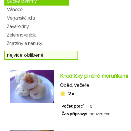
Sladké pokrmy
Vánoce
Veganská jídla
Zavařeniny
Zeleninová jídla
Zmrzliny a nanuky
Knedlíčky plněné meruňkami
Oběd
,
Večeře
2 x
Počet porcí:
6
Čas přípravy:
neuvedeno