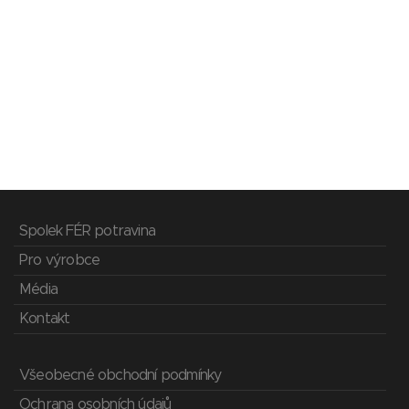
Spolek FÉR potravina
Pro výrobce
Média
Kontakt
Všeobecné obchodní podmínky
Ochrana osobních údajů