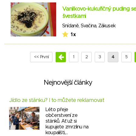
Vanilkovo-kukuřičný puding s
švestkami
Snídaně
,
Svačina
,
Zákusek
1 x
<< První
1
2
3
4
5
Nejnovější články
Jídlo ze stánku? I to můžete reklamovat
Léto přeje
občerstvení ze
stánků. Ať už si
kupujete zmrzlinu na
koupališti,…