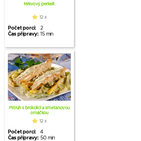
Mrkvový perkelt
12 x
Počet porcí:
2
Čas přípravy:
15 min
Pstruh s brokolicí a smetanovou
omáčkou
12 x
Počet porcí:
4
Čas přípravy:
50 min