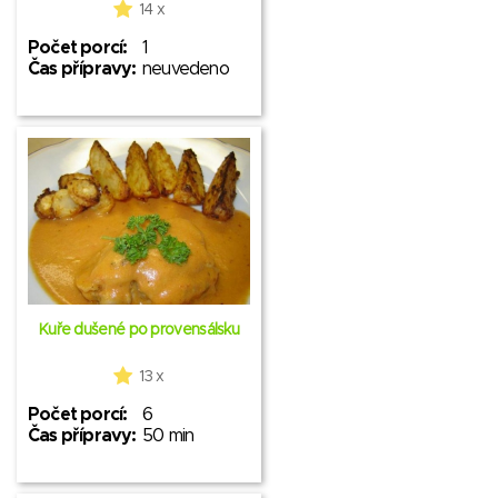
14 x
Počet porcí:
1
Čas přípravy:
neuvedeno
Kuře dušené po provensálsku
13 x
Počet porcí:
6
Čas přípravy:
50 min