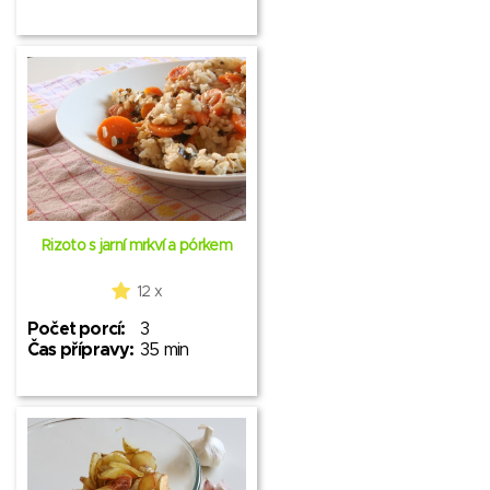
Rizoto s jarní mrkví a pórkem
12 x
Počet porcí:
3
Čas přípravy:
35 min