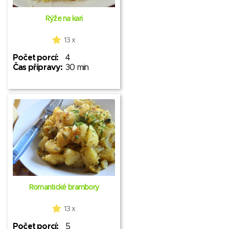
Rýže na kari
13 x
Počet porcí:
4
Čas přípravy:
30 min
Romantické brambory
13 x
Počet porcí:
5