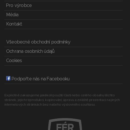
Pro výrobce
Média
Kontakt
Všeobecné obchodní podmínky
Ochrana osobních údajů
Cookies
Podpořte nás na Facebooku
Explicitně zakazujeme jakékoli použití části nebo celého obsahu těchto
stránek, jejich reprodukci, kopírování, úpravu a zvláště prezentaci na jiných
internetových stránkách bez našeho výslovného souhlasu.