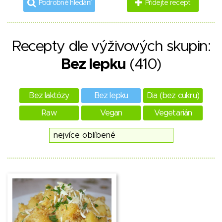
Podrobné hledání
Přidejte recept
Recepty dle výživových skupin:
Bez lepku
(410)
Bez laktózy
Bez lepku
Dia (bez cukru)
Raw
Vegan
Vegetarián