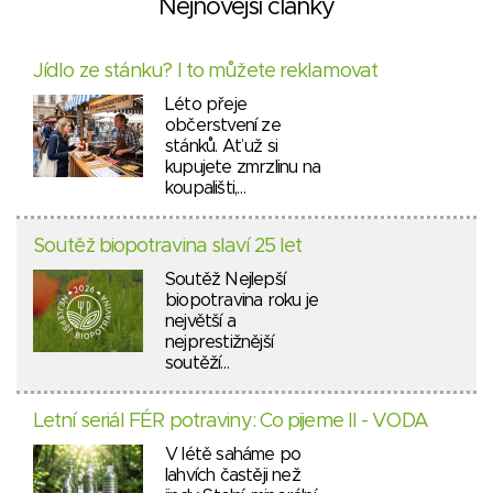
Nejnovější články
Jídlo ze stánku? I to můžete reklamovat
Léto přeje
občerstvení ze
stánků. Ať už si
kupujete zmrzlinu na
koupališti,…
Soutěž biopotravina slaví 25 let
Soutěž Nejlepší
biopotravina roku je
největší a
nejprestižnější
soutěží…
Letní seriál FÉR potraviny: Co pijeme II - VODA
V létě saháme po
lahvích častěji než