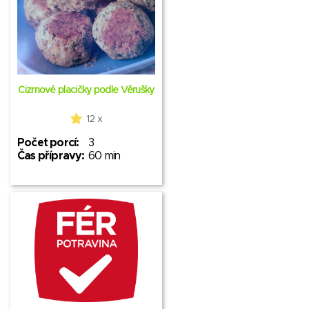
Cizrnové placičky podle Věrušky
12 x
Počet porcí:
3
Čas přípravy:
60 min