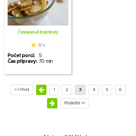
Česnekové brambory
12 x
Počet porcí:
5
Čas přípravy:
70 min
<< První
1
2
3
4
5
6
Poslední >>