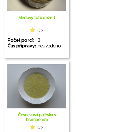
Medový tofu dezert
13 x
Počet porcí:
3
Čas přípravy:
neuvedeno
Česneková polévka s
bramborem
13 x