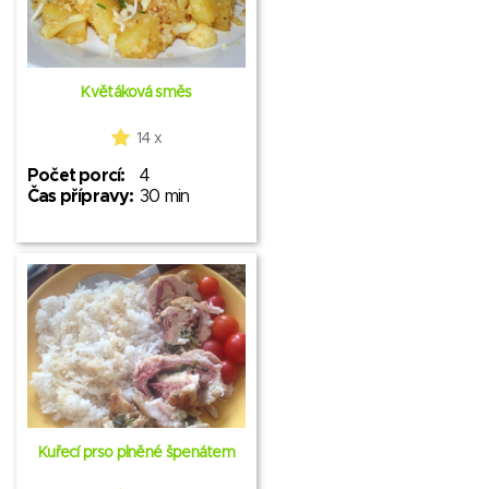
Květáková směs
14 x
Počet porcí:
4
Čas přípravy:
30 min
Kuřecí prso plněné špenátem