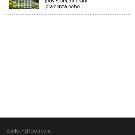
jindy. Stolní, minerální,
pramenitá, nebo…
Spolek FÉR potravina