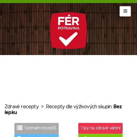
Zdravé recepty
>
Recepty dle výživových skupin:
Bez
lepku
Seznam receptů
Tipy na zdravé vaření