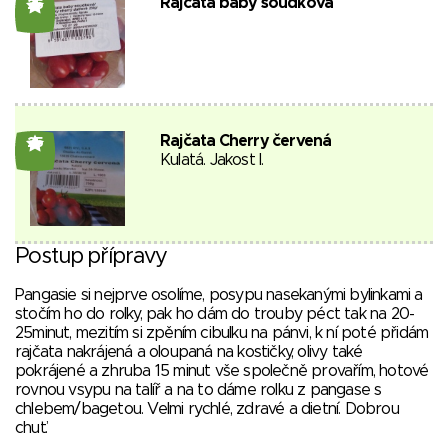
Rajčata baby soudková
25
Rajčata Cherry červená
25
Kulatá. Jakost I.
Postup přípravy
Pangasie si nejprve osolíme, posypu nasekanými bylinkami a
stočím ho do rolky, pak ho dám do trouby péct tak na 20-
25minut, mezitím si zpěním cibulku na pánvi, k ní poté přidám
rajčata nakrájená a oloupaná na kostičky, olivy také
pokrájené a zhruba 15 minut vše společně provařím, hotové
rovnou vsypu na talíř a na to dáme rolku z pangase s
chlebem/bagetou. Velmi rychlé, zdravé a dietní. Dobrou
chuť.