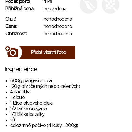
Počet porcí:
4 ks
Přibližná cena:
neuvedena
Chuť:
nehodnoceno
Cena:
nehodnoceno
Obtížnost:
nehodnoceno
Přidat vlastní foto
Ingredience
600g pangasius cca
120g oliv (černých nebo zelených)
4 rajčátka
1 cibule
1 lžíce olivového oleje
1/2 lžička oregano
1/2 lžička bazalky
sůl
celozrnné pečivo (4 kusy - 300g)