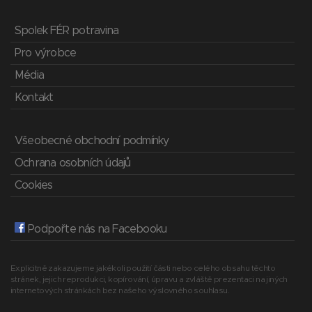
Spolek FÉR potravina
Pro výrobce
Média
Kontakt
Všeobecné obchodní podmínky
Ochrana osobních údajů
Cookies
Podpořte nás na Facebooku
Explicitně zakazujeme jakékoli použití části nebo celého obsahu těchto
stránek, jejich reprodukci, kopírování, úpravu a zvláště prezentaci na jiných
internetových stránkách bez našeho výslovného souhlasu.