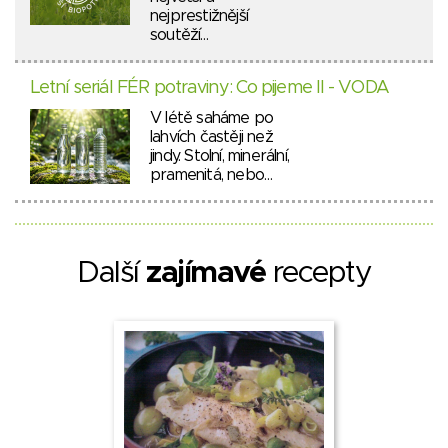
nejprestižnější
soutěží…
Letní seriál FÉR potraviny: Co pijeme II - VODA
V létě saháme po
lahvích častěji než
jindy. Stolní, minerální,
pramenitá, nebo…
Další
zajímavé
recepty