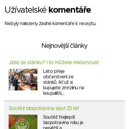
Užívatelské
komentáře
Nebyly nalezeny žádné komentáře k receptu.
Nejnovější články
Jídlo ze stánku? I to můžete reklamovat
Léto přeje
občerstvení ze
stánků. Ať už si
kupujete zmrzlinu na
koupališti,…
Soutěž biopotravina slaví 25 let
Soutěž Nejlepší
biopotravina roku je
největší a