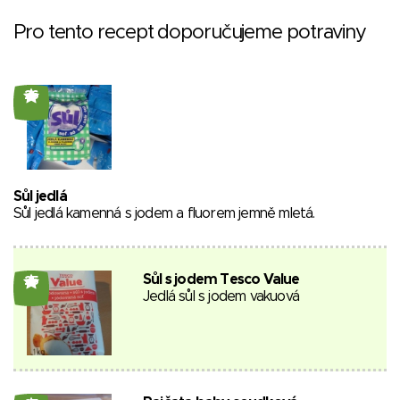
Pro tento recept doporučujeme potraviny
26
Sůl jedlá
Sůl jedlá kamenná s jodem a fluorem jemně mletá.
Sůl s jodem Tesco Value
25
Jedlá sůl s jodem vakuová