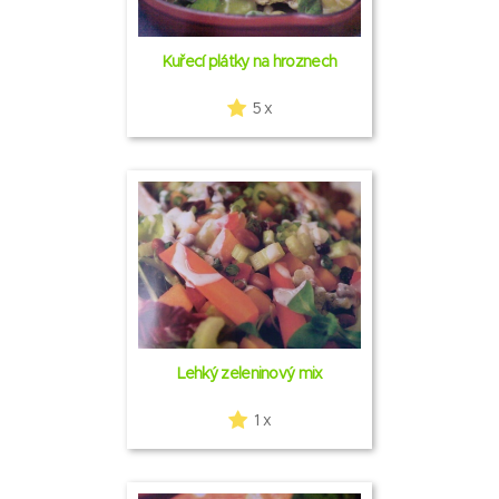
Kuřecí plátky na hroznech
5 x
Lehký zeleninový mix
1 x