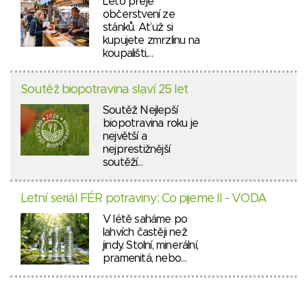
Léto přeje
občerstvení ze
stánků. Ať už si
kupujete zmrzlinu na
koupališti,…
Soutěž biopotravina slaví 25 let
Soutěž Nejlepší
biopotravina roku je
největší a
nejprestižnější
soutěží…
Letní seriál FÉR potraviny: Co pijeme II - VODA
V létě saháme po
lahvích častěji než
jindy. Stolní, minerální,
pramenitá, nebo…