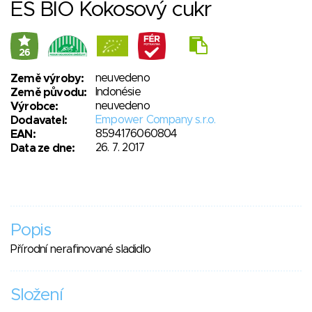
ES BIO Kokosový cukr
26
neuvedeno
Země výroby:
Indonésie
Země původu:
neuvedeno
Výrobce:
Empower Company s.r.o.
Dodavatel:
8594176060804
EAN:
26. 7. 2017
Data ze dne:
Popis
Přírodní nerafinované sladidlo
Složení