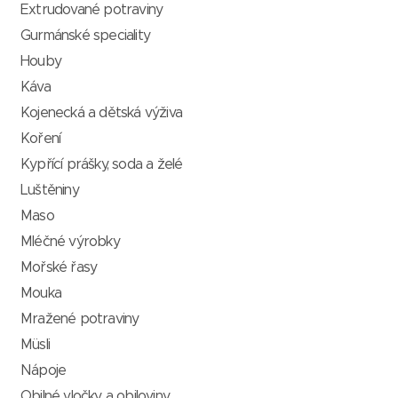
Extrudované potraviny
Gurmánské speciality
Houby
Káva
Kojenecká a dětská výživa
Koření
Kypřící prášky, soda a želé
Luštěniny
Maso
Mléčné výrobky
Mořské řasy
Mouka
Mražené potraviny
Müsli
Nápoje
Obilné vločky a obiloviny