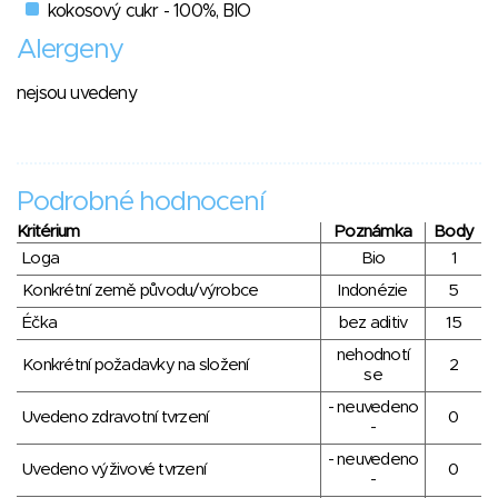
kokosový cukr - 100%, BIO
Alergeny
nejsou uvedeny
Podrobné hodnocení
Kritérium
Poznámka
Body
Loga
Bio
1
Konkrétní země původu/výrobce
Indonézie
5
Éčka
bez aditiv
15
nehodnotí
Konkrétní požadavky na složení
2
se
- neuvedeno
Uvedeno zdravotní tvrzení
0
-
- neuvedeno
Uvedeno výživové tvrzení
0
-