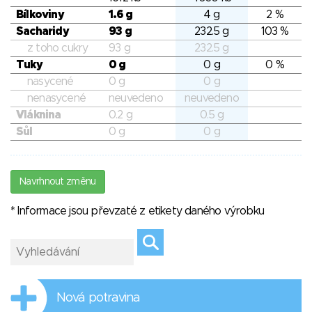
Bílkoviny
1.6 g
4 g
2 %
Sacharidy
93 g
232.5 g
103 %
z toho cukry
93 g
232.5 g
Tuky
0 g
0 g
0 %
nasycené
0 g
0 g
nenasycené
neuvedeno
neuvedeno
Vláknina
0.2 g
0.5 g
Sůl
0 g
0 g
Navrhnout změnu
* Informace jsou převzaté z etikety daného výrobku
Nová potravina