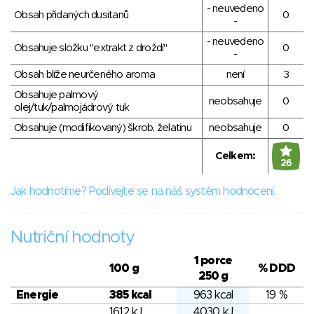
- neuvedeno
Obsah přidaných dusitanů
0
-
- neuvedeno
Obsahuje složku "extrakt z droždí"
0
-
Obsah blíže neurčeného aroma
není
3
Obsahuje palmový
neobsahuje
0
olej/tuk/palmojádrový tuk
Obsahuje (modifikovaný) škrob, želatinu
neobsahuje
0
Celkem:
26
Jak hodnotíme? Podívejte se na náš systém hodnocení.
Nutriční hodnoty
1 porce
100 g
% DDD
250 g
Energie
385 kcal
963 kcal
19 %
1612 kJ
4030 kJ