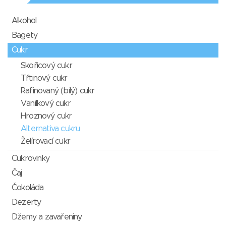
Alkohol
Bagety
Cukr
Skořicový cukr
Třtinový cukr
Rafinovaný (bílý) cukr
Vanilkový cukr
Hroznový cukr
Alternativa cukru
Želírovací cukr
Cukrovinky
Čaj
Čokoláda
Dezerty
Džemy a zavařeniny