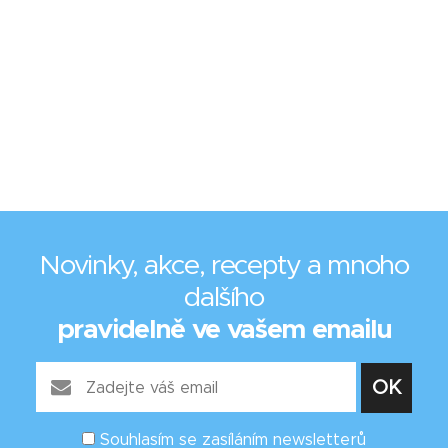
Novinky, akce, recepty a mnoho
dalšího
pravidelně ve vašem emailu
Souhlasím se zasíláním newsletterů