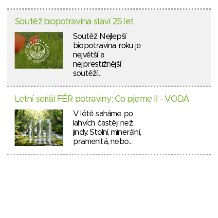
Soutěž biopotravina slaví 25 let
Soutěž Nejlepší
biopotravina roku je
největší a
nejprestižnější
soutěží…
Letní seriál FÉR potraviny: Co pijeme II - VODA
V létě saháme po
lahvích častěji než
jindy. Stolní, minerální,
pramenitá, nebo…