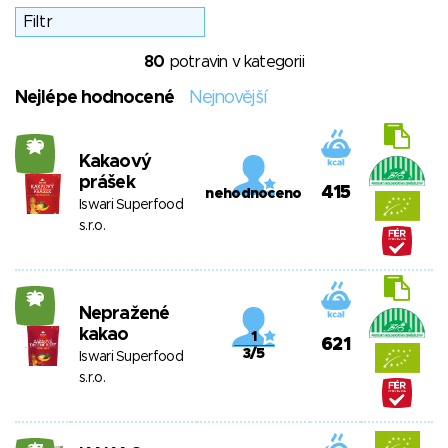
80
potravin v kategorii
Nejlépe hodnocené
Nejnovější
30
Kakaový
prášek
415
nehodnoceno
Iswari Superfood
s.r.o.
30
Nepražené
kakao
1
621
3/5
Iswari Superfood
s.r.o.