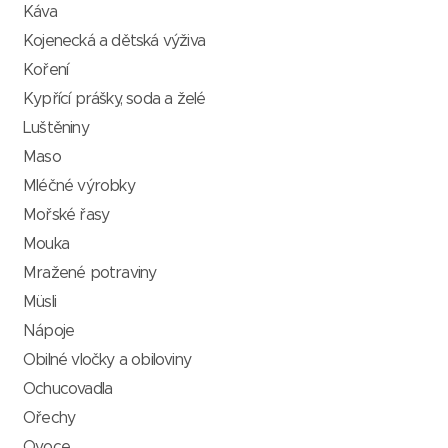
Káva
Kojenecká a dětská výživa
Koření
Kypřící prášky, soda a želé
Luštěniny
Maso
Mléčné výrobky
Mořské řasy
Mouka
Mražené potraviny
Müsli
Nápoje
Obilné vločky a obiloviny
Ochucovadla
Ořechy
Ovoce