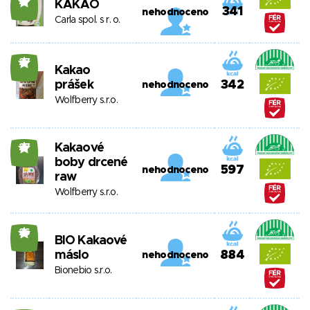
27
KAKAO
341
nehodnoceno
Carla spol. s r. o.
27
Kakao
prášek
342
nehodnoceno
Wolfberry s.r.o.
Kakaové
27
boby drcené
597
nehodnoceno
raw
Wolfberry s.r.o.
26
BIO Kakaové
máslo
884
nehodnoceno
Bionebio s.r.o.