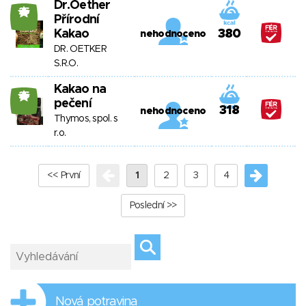
Dr.Oether
25
Přírodní
Kakao
380
nehodnoceno
DR. OETKER
S.R.O.
Kakao na
25
pečení
318
nehodnoceno
Thymos, spol. s
r.o.
<< První
1
2
3
4
Poslední >>
Nová potravina