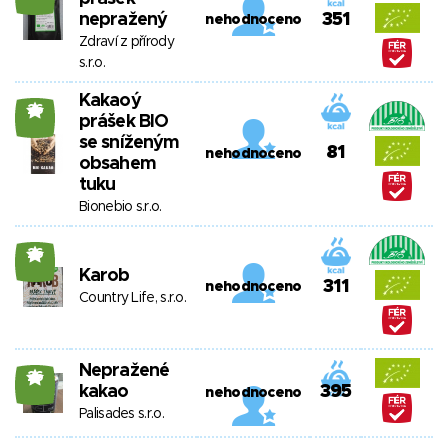
nepražený
351
nehodnoceno
Zdraví z přírody
s.r.o.
Kakaoý
26
prášek BIO
se sníženým
81
nehodnoceno
obsahem
tuku
Bionebio s.r.o.
26
Karob
311
nehodnoceno
Country Life, s.r.o.
Nepražené
26
kakao
395
nehodnoceno
Palisades s.r.o.