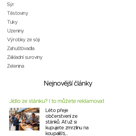
Sýr
Těstoviny
Tuky
Uzeniny
Výrobky ze sóji
Zahušťovadla
Základní suroviny
Zelenina
Nejnovější články
Jídlo ze stánku? I to můžete reklamovat
Léto přeje
občerstvení ze
stánků. Ať už si
kupujete zmrzlinu na
koupališti,…