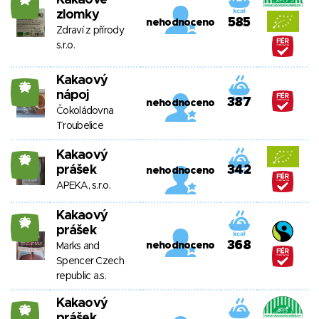
Kakaové
zlomky
585
nehodnoceno
Zdraví z přírody
s.r.o.
Kakaový
26
nápoj
387
nehodnoceno
Čokoládovna
Troubelice
Kakaový
26
prášek
342
nehodnoceno
APEKA, s.r.o.
Kakaový
26
prášek
368
nehodnoceno
Marks and
Spencer Czech
republic a.s.
Kakaový
26
prášek