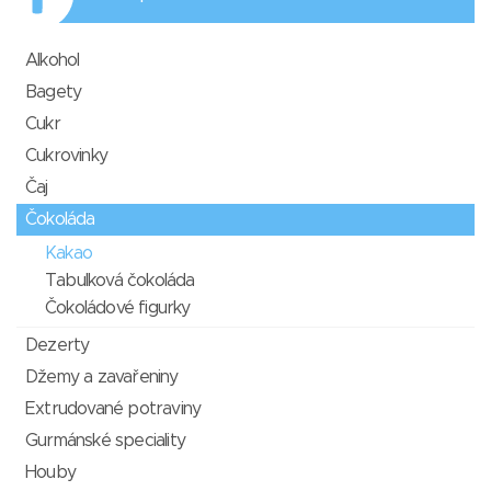
Alkohol
Bagety
Cukr
Cukrovinky
Čaj
Čokoláda
Kakao
Tabulková čokoláda
Čokoládové figurky
Dezerty
Džemy a zavařeniny
Extrudované potraviny
Gurmánské speciality
Houby