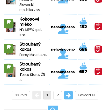
Slovenská
republika v.o.s.
Kokosové
20
mléko
182
nehodnoceno
ND IMPEX spol.
s.r.o.
Strouhaný
20
kokos
686
nehodnoceno
Penny Market s.r.o.
Strouhaný
20
kokos
657
nehodnoceno
Tesco Stores ČR
a.
<< První
1
2
Poslední >>