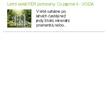
Letní seriál FÉR potraviny: Co pijeme II - VODA
V létě saháme po
lahvích častěji než
jindy. Stolní, minerální,
pramenitá, nebo…