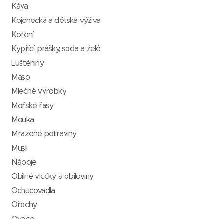
Káva
Kojenecká a dětská výživa
Koření
Kypřící prášky, soda a želé
Luštěniny
Maso
Mléčné výrobky
Mořské řasy
Mouka
Mražené potraviny
Müsli
Nápoje
Obilné vločky a obiloviny
Ochucovadla
Ořechy