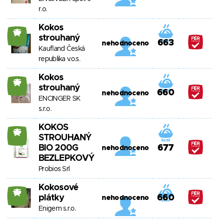
r.o.
Kokos
25
strouhaný
663
nehodnoceno
Kaufland Česká
republika v.o.s.
Kokos
25
strouhaný
660
nehodnoceno
ENCINGER SK
s.r.o.
KOKOS
25
STROUHANÝ
BIO 200G
677
nehodnoceno
BEZLEPKOVÝ
Probios Srl
Kokosové
25
plátky
660
nehodnoceno
Enigem s.r.o.