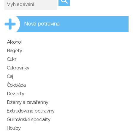
Nová potravina
Alkohol
Bagety
Cukr
Cukrovinky
Čaj
Čokoláda
Dezerty
Džemy a zavařeniny
Extrudované potraviny
Gurmánské speciality
Houby