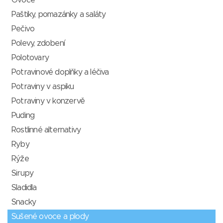
Ovoce
Paštiky, pomazánky a saláty
Pečivo
Polevy, zdobení
Polotovary
Potravinové doplňky a léčiva
Potraviny v aspiku
Potraviny v konzervě
Puding
Rostlinné alternativy
Ryby
Rýže
Sirupy
Sladidla
Snacky
Sušené ovoce a plody