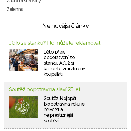
Základní suroviny
Zelenina
Nejnovější články
Jídlo ze stánku? I to můžete reklamovat
Léto přeje
občerstvení ze
stánků. Ať už si
kupujete zmrzlinu na
koupališti,…
Soutěž biopotravina slaví 25 let
Soutěž Nejlepší
biopotravina roku je
největší a
nejprestižnější
soutěží…