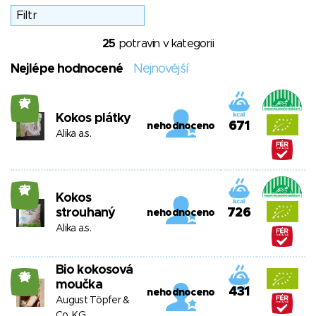
25
potravin v kategorii
Nejlépe hodnocené
Nejnovější
27
Kokos plátky
671
nehodnoceno
Alika a.s.
27
Kokos
strouhaný
726
nehodnoceno
Alika a.s.
Bio kokosová
26
moučka
431
nehodnoceno
August Töpfer &
Co. KG