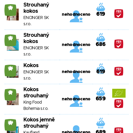
Strouhaný
25
kokos
619
nehodnoceno
ENCINGER SK
s.r.o.
Strouhaný
25
kokos
686
nehodnoceno
ENCINGER SK
s.r.o.
Kokos
24
619
nehodnoceno
ENCINGER SK
s.r.o.
Kokos
21
strouhaný
659
nehodnoceno
King Food
Bohemia s.r.o.
Kokos jemně
20
strouhaný
689
nehodnoceno
Kaufland