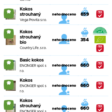
Kokos
26
strouhaný
659
nehodnoceno
Vega Provita s.r.o.
Kokos
26
strouhaný
354
nehodnoceno
bio
Country Life, s.r.o.
Basic kokos
25
660
nehodnoceno
ENCINGER spol. s
r.o.
Kokos
25
660
nehodnoceno
ENCINGER spol. s
r.o.
Kokos
25
strouhaný
660
nehodnoceno
ENCINGER spol. s