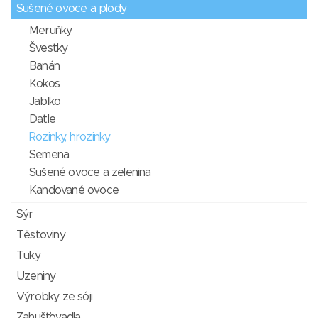
Sušené ovoce a plody
Meruňky
Švestky
Banán
Kokos
Jablko
Datle
Rozinky, hrozinky
Semena
Sušené ovoce a zelenina
Kandované ovoce
Sýr
Těstoviny
Tuky
Uzeniny
Výrobky ze sóji
Zahušťovadla