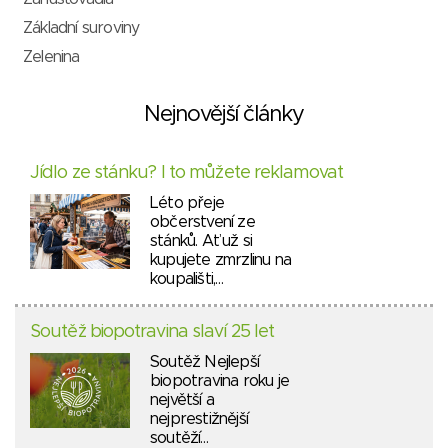
Základní suroviny
Zelenina
Nejnovější články
Jídlo ze stánku? I to můžete reklamovat
Léto přeje
občerstvení ze
stánků. Ať už si
kupujete zmrzlinu na
koupališti,…
Soutěž biopotravina slaví 25 let
Soutěž Nejlepší
biopotravina roku je
největší a
nejprestižnější
soutěží…