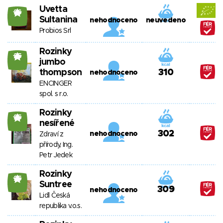
Uvetta
26
Sultanina
nehodnoceno
neuvedeno
Probios Srl
Rozinky
25
jumbo
thompson
310
nehodnoceno
ENCINGER
spol. s r.o.
Rozinky
25
nesířené
302
nehodnoceno
Zdraví z
přírody, Ing.
Petr Jedek
Rozinky
25
Suntree
309
nehodnoceno
Lidl Česká
republika v.o.s.