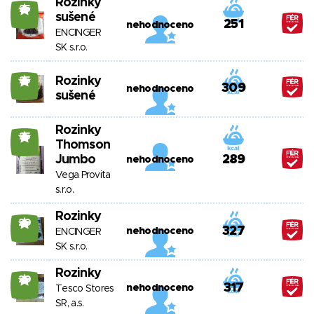
Rozinky
25
sušené
251
nehodnoceno
ENCINGER
SK s.r.o.
Rozinky
25
309
nehodnoceno
sušené
Rozinky
25
Thomson
Jumbo
289
nehodnoceno
Vega Provita
s.r.o.
Rozinky
20
327
nehodnoceno
ENCINGER
SK s.r.o.
Rozinky
20
317
nehodnoceno
Tesco Stores
SR, a.s.