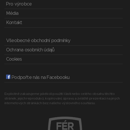
Pro výrobce
Média
Kontakt
Všeobecné obchodní podmínky
Ochrana osobních údajů
Cookies
Podpořte nás na Facebooku
Explicitně zakazujeme jakékoli použití části nebo celého obsahu těchto
stránek, jejich reprodukci, kopírování, úpravu a zvláště prezentaci na jiných
internetových stránkách bez našeho výslovného souhlasu.