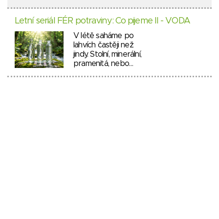
Letní seriál FÉR potraviny: Co pijeme II - VODA
V létě saháme po
lahvích častěji než
jindy. Stolní, minerální,
pramenitá, nebo…