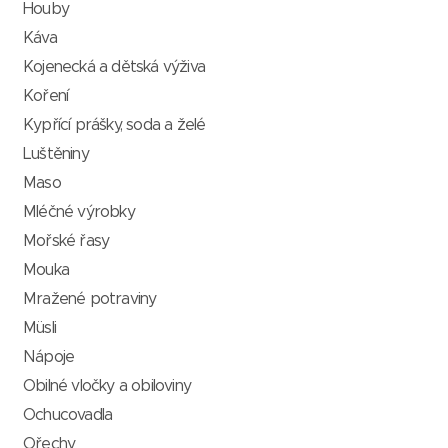
Houby
Káva
Kojenecká a dětská výživa
Koření
Kypřící prášky, soda a želé
Luštěniny
Maso
Mléčné výrobky
Mořské řasy
Mouka
Mražené potraviny
Müsli
Nápoje
Obilné vločky a obiloviny
Ochucovadla
Ořechy