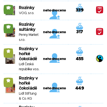
Rozinky
20
339
nehodnoceno
VOG, s.r.o.
Rozinky
20
sultánky
317
nehodnoceno
Penny Market
s.r.o.
Rozinky v
11
hořké
čokoládě
455
nehodnoceno
Lidl Česká
republika v.o.s.
Rozinky v
10
hořké
čokoládě
449
nehodnoceno
Lidl Stiftung
& Co. KG