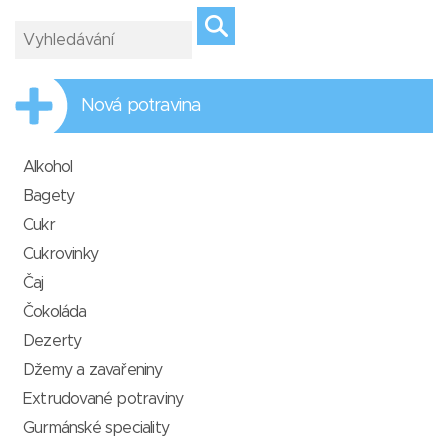
Nová potravina
Alkohol
Bagety
Cukr
Cukrovinky
Čaj
Čokoláda
Dezerty
Džemy a zavařeniny
Extrudované potraviny
Gurmánské speciality