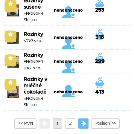
Rozinky
9
sušené
253
nehodnoceno
ENCINGER
SK s.r.o.
Rozinky
6
316
nehodnoceno
VOG s.r.o.
Rozinky
5
299
nehodnoceno
ENCINGER
spol. s r.o.
Rozinky v
5
mléčné
čokoládě
413
nehodnoceno
ENCINGER
SK s.r.o.
<< První
1
2
Poslední >>