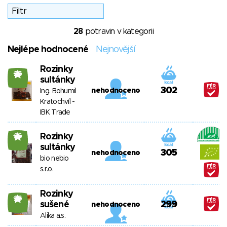
28
potravin v kategorii
Nejlépe hodnocené
Nejnovější
Rozinky
26
sultánky
302
nehodnoceno
Ing. Bohumil
Kratochvíl -
IBK Trade
Rozinky
26
sultánky
305
nehodnoceno
bio nebio
s.r.o.
Rozinky
26
sušené
299
nehodnoceno
Alika a.s.