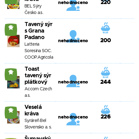
220
nehodnoceno
BEL Sýry
Česko a.s.
Tavený sýr
15
s Grana
Padano
200
nehodnoceno
Latteria
Soresina SOC.
COOP.Agricola
Toast
15
tavený sýr
plátkový
244
nehodnoceno
Accom Czech
a.s.
Veselá
15
kráva
226
nehodnoceno
Syráreň Bel
Slovensko a. s.