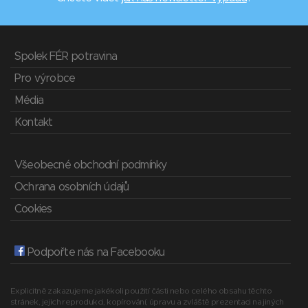
Spolek FÉR potravina
Pro výrobce
Média
Kontakt
Všeobecné obchodní podmínky
Ochrana osobních údajů
Cookies
Podpořte nás na Facebooku
Explicitně zakazujeme jakékoli použití části nebo celého obsahu těchto
stránek, jejich reprodukci, kopírování, úpravu a zvláště prezentaci na jiných