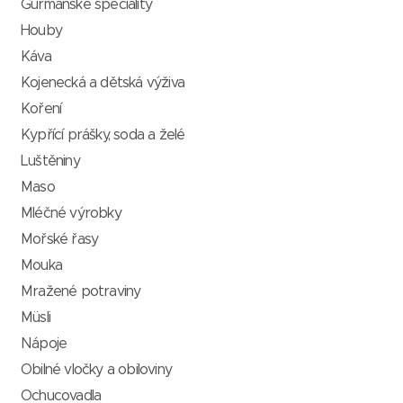
Gurmánské speciality
Houby
Káva
Kojenecká a dětská výživa
Koření
Kypřící prášky, soda a želé
Luštěniny
Maso
Mléčné výrobky
Mořské řasy
Mouka
Mražené potraviny
Müsli
Nápoje
Obilné vločky a obiloviny
Ochucovadla