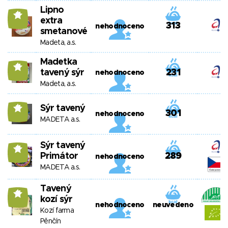
Lipno
11
extra
313
nehodnoceno
smetanové
Madeta, a.s.
Madetka
11
tavený sýr
231
nehodnoceno
Madeta, a.s.
Sýr tavený
11
301
nehodnoceno
MADETA a.s.
Sýr tavený
11
Primátor
289
nehodnoceno
MADETA a.s.
Tavený
11
kozí sýr
nehodnoceno
neuvedeno
Kozí farma
Pěnčín