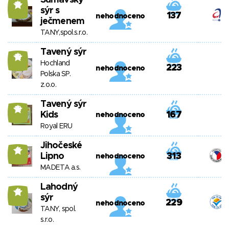
Šumavský
14
sýr s
137
nehodnoceno
ječmenem
TANY,spol.s.r.o.
Tavený sýr
12
Hochland
223
nehodnoceno
Polska SP.
z.o.o.
Tavený sýr
12
Kids
167
nehodnoceno
Royal ERU
Jihočeské
11
Lipno
313
nehodnoceno
MADETA a.s.
Lahodný
11
sýr
229
nehodnoceno
TANY, spol.
s.r.o.