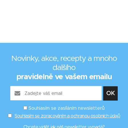
Novinky, akce, recepty a mnoho
dalšího
pravidelně ve vašem emailu
Souhlasím se zasíláním newsletterů
Souhlasím se zpracováním a ochranou osobních údajů
Chcete vidět
jak náš newsletter vypadá
?