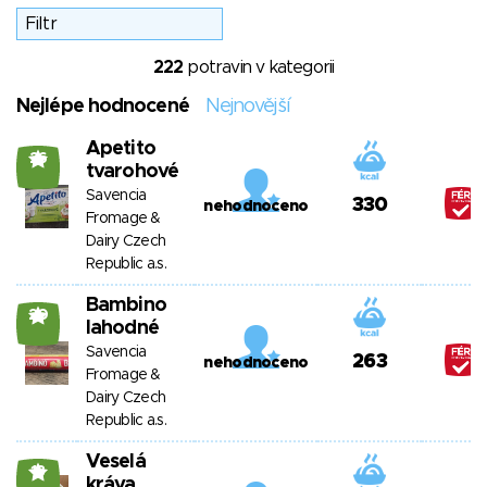
222
potravin v kategorii
Nejlépe hodnocené
Nejnovější
Apetito
26
tvarohové
Savencia
330
nehodnoceno
Fromage &
Dairy Czech
Republic a.s.
Bambino
20
lahodné
Savencia
263
nehodnoceno
Fromage &
Dairy Czech
Republic a.s.
Veselá
18
kráva