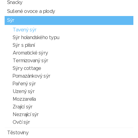
Snacky
Sušené ovoce a plody
Sýr
Tavený sýr
Sýr holandského typu
Sýr s plísní
Aromatické sýry
Termizovaný sýr
Sýry cottage
Pomazánkový sýr
Pařený sýr
Uzený sýr
Mozzarella
Zrající sýr
Nezrající sýr
Ovčí sýr
Těstoviny