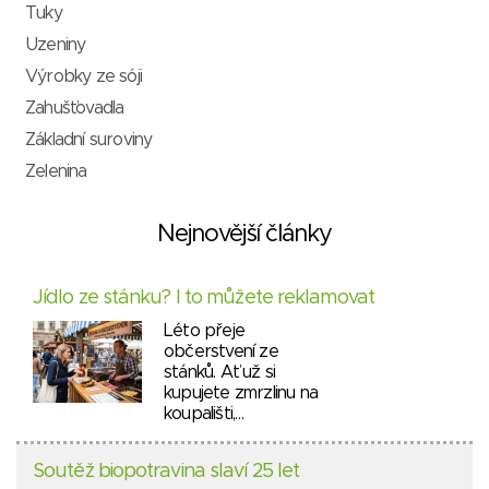
Tuky
Uzeniny
Výrobky ze sóji
Zahušťovadla
Základní suroviny
Zelenina
Nejnovější články
Jídlo ze stánku? I to můžete reklamovat
Léto přeje
občerstvení ze
stánků. Ať už si
kupujete zmrzlinu na
koupališti,…
Soutěž biopotravina slaví 25 let