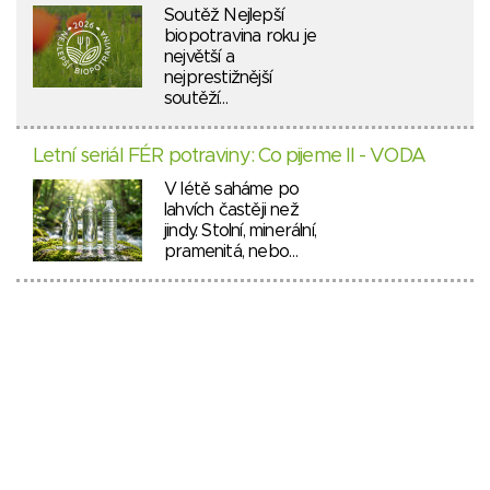
Soutěž Nejlepší
biopotravina roku je
největší a
nejprestižnější
soutěží…
Letní seriál FÉR potraviny: Co pijeme II - VODA
V létě saháme po
lahvích častěji než
jindy. Stolní, minerální,
pramenitá, nebo…