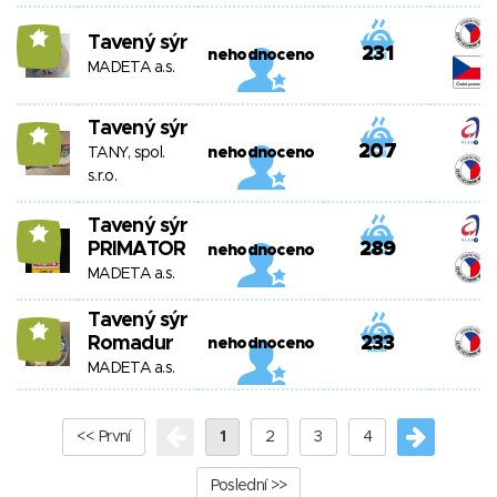
11
Tavený sýr
231
nehodnoceno
MADETA a.s.
Tavený sýr
11
207
TANY, spol.
nehodnoceno
s.r.o.
Tavený sýr
11
PRIMATOR
289
nehodnoceno
MADETA a.s.
Tavený sýr
11
Romadur
233
nehodnoceno
MADETA a.s.
<< První
1
2
3
4
Poslední >>