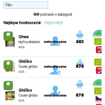
149
potravin v kategorii
Nejlépe hodnocené
Nejnovější
27
Ghee
883
nehodnoceno
MyFoodMarket
a.r.o.
Ghíčko
27
878
České ghíčko
nehodnoceno
s.r.o.
27
Ghíčko
878
České ghíčko
nehodnoceno
s.r.o.