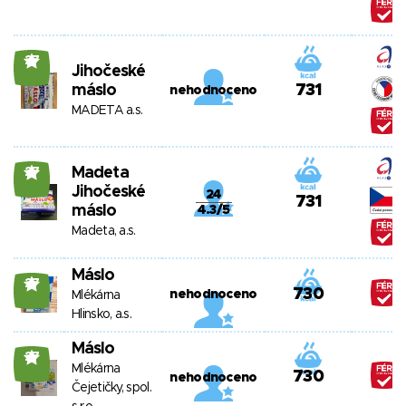
27
Jihočeské
máslo
731
nehodnoceno
MADETA a.s.
Madeta
27
Jihočeské
24
731
máslo
4.3/5
Madeta, a.s.
Máslo
27
730
nehodnoceno
Mlékárna
Hlinsko, a.s.
Máslo
27
Mlékárna
730
nehodnoceno
Čejetičky, spol.