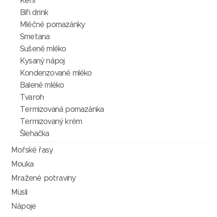
Kefír
Bifi drink
Mléčné pomazánky
Smetana
Sušené mléko
Kysaný nápoj
Kondenzované mléko
Balené mléko
Tvaroh
Termizovaná pomazánka
Termizovaný krém
Šlehačka
Mořské řasy
Mouka
Mražené potraviny
Müsli
Nápoje