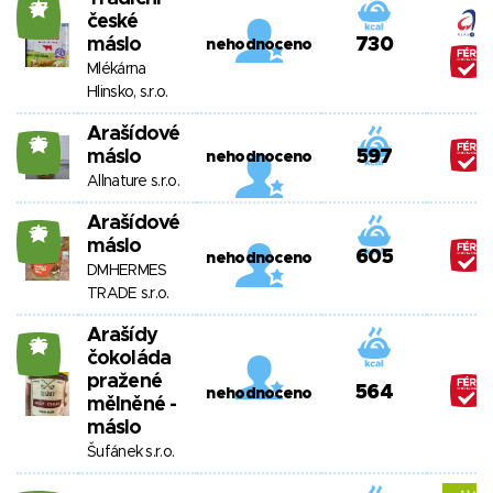
27
české
máslo
730
nehodnoceno
Mlékárna
Hlinsko, s.r.o.
Arašídové
26
máslo
597
nehodnoceno
Allnature s.r.o.
Arašídové
26
máslo
605
nehodnoceno
DMHERMES
TRADE s.r.o.
Arašídy
26
čokoláda
pražené
564
nehodnoceno
mělněné -
máslo
Šufánek s.r.o.