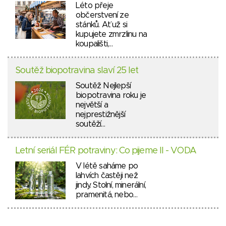
Léto přeje
občerstvení ze
stánků. Ať už si
kupujete zmrzlinu na
koupališti,…
Soutěž biopotravina slaví 25 let
Soutěž Nejlepší
biopotravina roku je
největší a
nejprestižnější
soutěží…
Letní seriál FÉR potraviny: Co pijeme II - VODA
V létě saháme po
lahvích častěji než
jindy. Stolní, minerální,
pramenitá, nebo…