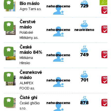
26
Bio máslo
729
nehodnoceno
Agro Tami a.s.
Čerstvé
26
máslo
nehodnoceno
neuvedeno
Polabské
Mlékárny a.s.
České
26
máslo 84%
749
nehodnoceno
Mlékárna
Hlinsko
Česnekové
26
máslo
701
nehodnoceno
ALIMPEX
FOOD a.s.
Čisté ghi
26
878
nehodnoceno
České ghíčko
s.r.o.