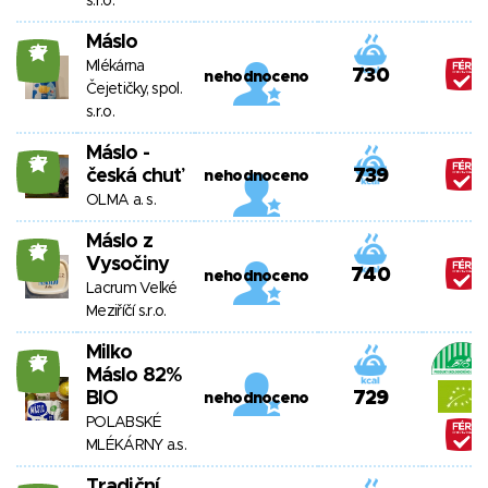
s.r.o.
Máslo
27
Mlékárna
730
nehodnoceno
Čejetičky, spol.
s.r.o.
Máslo -
27
česká chuť
739
nehodnoceno
OLMA a. s.
Máslo z
27
Vysočiny
740
nehodnoceno
Lacrum Velké
Meziříčí s.r.o.
Milko
27
Máslo 82%
BIO
729
nehodnoceno
POLABSKÉ
MLÉKÁRNY a.s.
Tradiční