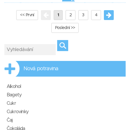
<< První
1
2
3
4
Poslední >>
Nová potravina
Alkohol
Bagety
Cukr
Cukrovinky
Čaj
Čokoláda