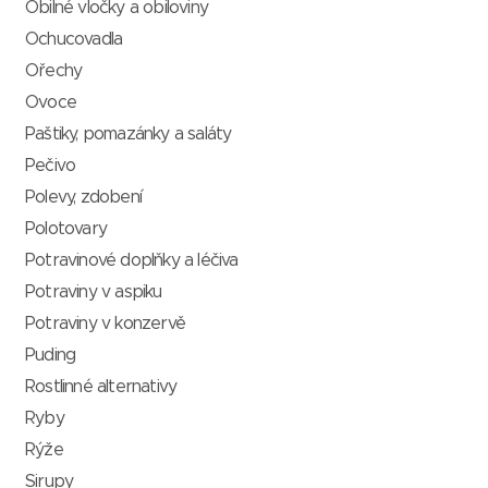
Obilné vločky a obiloviny
Ochucovadla
Ořechy
Ovoce
Paštiky, pomazánky a saláty
Pečivo
Polevy, zdobení
Polotovary
Potravinové doplňky a léčiva
Potraviny v aspiku
Potraviny v konzervě
Puding
Rostlinné alternativy
Ryby
Rýže
Sirupy