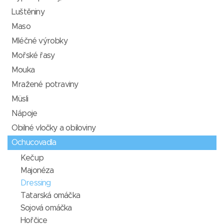
Luštěniny
Maso
Mléčné výrobky
Mořské řasy
Mouka
Mražené potraviny
Müsli
Nápoje
Obilné vločky a obiloviny
Ochucovadla
Kečup
Majonéza
Dressing
Tatarská omáčka
Sojová omáčka
Hořčice