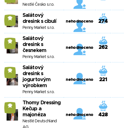
Nestlé Česko s.r.o.
Salátový
13
dresink s cibulí
274
nehodnoceno
Penny Market s.r.o.
Salátový
13
dresink s
262
nehodnoceno
česnekem
Penny Market s.r.o.
Salátový
13
dresink s
jogurtovým
221
nehodnoceno
výrobkem
Penny Market s.r.o.
Thomy Dressing
13
Kečup a
majonéza
428
nehodnoceno
Nestlé Deutschland
AG