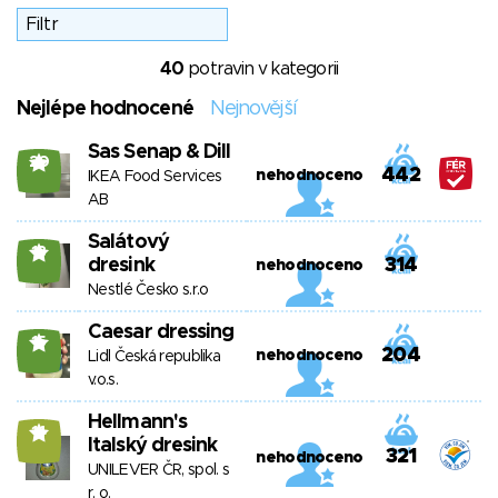
40
potravin v kategorii
Nejlépe hodnocené
Nejnovější
Sas Senap & Dill
20
442
nehodnoceno
IKEA Food Services
AB
Salátový
18
dresink
314
nehodnoceno
Nestlé Česko s.r.o
Caesar dressing
15
204
nehodnoceno
Lidl Česká republika
v.o.s.
Hellmann's
14
Italský dresink
321
nehodnoceno
UNILEVER ČR, spol. s
r. o.