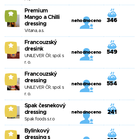
Premium
10
Mango a Chilli
346
nehodnoceno
dressing
Vitana, a.s.
Francouzský
9
dresink
549
nehodnoceno
UNILEVER ČR, spol. s
r. o.
Francouzský
9
dressing
554
nehodnoceno
UNILEVER ČR, spol. s
r. o.
Spak česnekový
9
dressing
241
nehodnoceno
Spak foods s.r.o
Bylinkový
8
dressing s