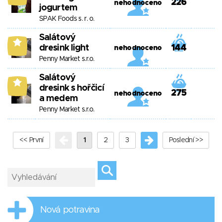
226
nehodnoceno
jogurtem
SPAK Foods s. r. o.
Salátový
8
dresink light
144
nehodnoceno
Penny Market s.r.o.
Salátový
8
dresink s hořčicí
275
nehodnoceno
a medem
Penny Market s.r.o.
<< První
1
2
3
Poslední >>
Nová potravina