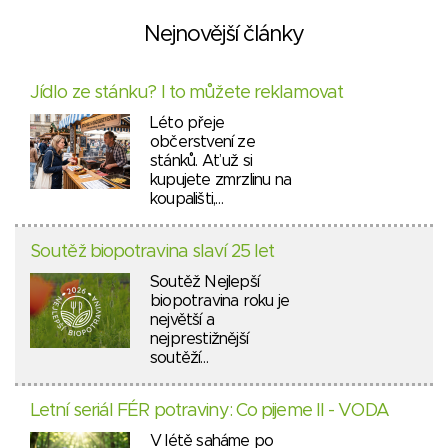
Nejnovější články
Jídlo ze stánku? I to můžete reklamovat
Léto přeje
občerstvení ze
stánků. Ať už si
kupujete zmrzlinu na
koupališti,…
Soutěž biopotravina slaví 25 let
Soutěž Nejlepší
biopotravina roku je
největší a
nejprestižnější
soutěží…
Letní seriál FÉR potraviny: Co pijeme II - VODA
V létě saháme po