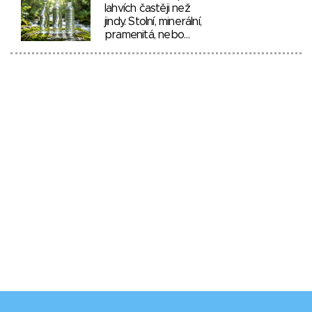
lahvích častěji než
jindy. Stolní, minerální,
pramenitá, nebo…