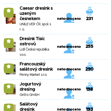
Caesar dresink s
13
uzeným
česnekem
231
nehodnoceno
UNILEVER ČR, spol. s
r. o.
Dresink Tisíc
13
ostrovů
255
nehodnoceno
Lidl Česká republika
v.o.s.
Francouzský
13
salátový dresink
290
nehodnoceno
Penny Market s.r.o.
Jogurtový
13
dresing
198
nehodnoceno
Gritto GmbH
Salátový
13
dresink
193
nehodnoceno