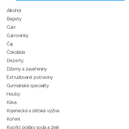
Alkohol
Bagety
Cukr
Cukrovinky
Čaj
Čokoláda
Dezerty
Džemy a zavařeniny
Extrudované potraviny
Gurmánské speciality
Houby
Káva
Kojenecká a dětská výživa
Koření
Kypřící prášky, soda a želé