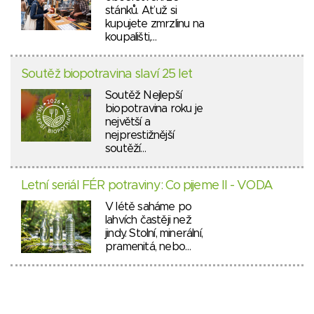
stánků. Ať už si
kupujete zmrzlinu na
koupališti,…
Soutěž biopotravina slaví 25 let
Soutěž Nejlepší
biopotravina roku je
největší a
nejprestižnější
soutěží…
Letní seriál FÉR potraviny: Co pijeme II - VODA
V létě saháme po
lahvích častěji než
jindy. Stolní, minerální,
pramenitá, nebo…