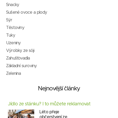
Snacky
Sušené ovoce a plody
Sýr
Těstoviny
Tuky
Uzeniny
Výrobky ze sóji
Zahušťovadla
Základní suroviny
Zelenina
Nejnovější články
Jídlo ze stánku? I to můžete reklamovat
Léto přeje
občerstvení ze