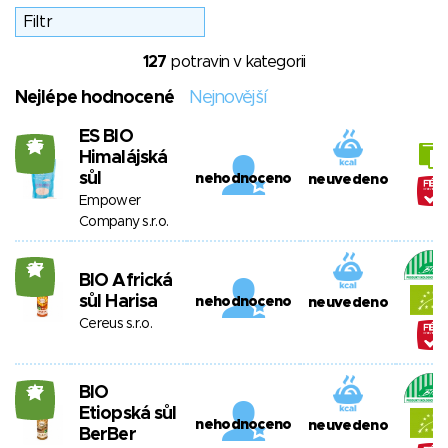
127
potravin v kategorii
Nejlépe hodnocené
Nejnovější
ES BIO
25
Himalájská
sůl
nehodnoceno
neuvedeno
Empower
Company s.r.o.
27
BIO Africká
sůl Harisa
nehodnoceno
neuvedeno
Cereus s.r.o.
BIO
27
Etiopská sůl
nehodnoceno
neuvedeno
BerBer