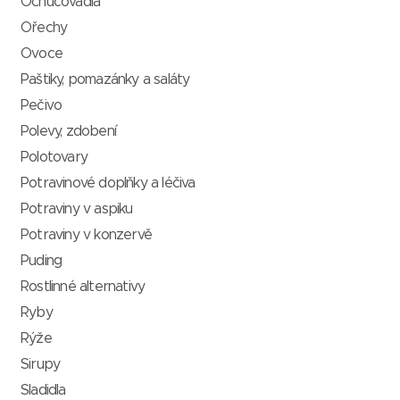
Ochucovadla
Ořechy
Ovoce
Paštiky, pomazánky a saláty
Pečivo
Polevy, zdobení
Polotovary
Potravinové doplňky a léčiva
Potraviny v aspiku
Potraviny v konzervě
Puding
Rostlinné alternativy
Ryby
Rýže
Sirupy
Sladidla