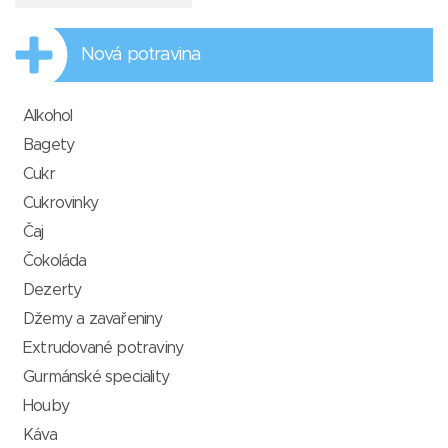
Nová potravina
Alkohol
Bagety
Cukr
Cukrovinky
Čaj
Čokoláda
Dezerty
Džemy a zavařeniny
Extrudované potraviny
Gurmánské speciality
Houby
Káva