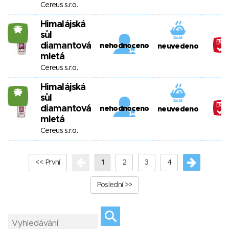
Cereus s.r.o.
Himalájská
26
sůl
diamantová
nehodnoceno
neuvedeno
mletá
Cereus s.r.o.
Himalájská
26
sůl
diamantová
nehodnoceno
neuvedeno
mletá
Cereus s.r.o.
<< První
1
2
3
4
Poslední >>