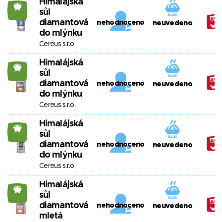
Himalájská
26
sůl
diamantová
nehodnoceno
neuvedeno
do mlýnku
Cereus s.r.o.
Himalájská
26
sůl
diamantová
nehodnoceno
neuvedeno
do mlýnku
Cereus s.r.o.
Himalájská
26
sůl
diamantová
nehodnoceno
neuvedeno
do mlýnku
Cereus s.r.o.
Himalájská
26
sůl
diamantová
nehodnoceno
neuvedeno
mletá