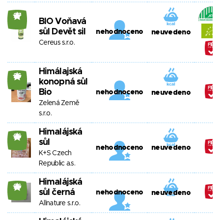
27
BIO Voňavá
sůl Devět sil
nehodnoceno
neuvedeno
Cereus s.r.o.
Himálajská
26
konopná sůl
Bio
nehodnoceno
neuvedeno
Zelená Země
s.r.o.
Himalájská
26
sůl
nehodnoceno
neuvedeno
K+S Czech
Republic a.s.
Himalájská
26
sůl černá
nehodnoceno
neuvedeno
Allnature s.r.o.