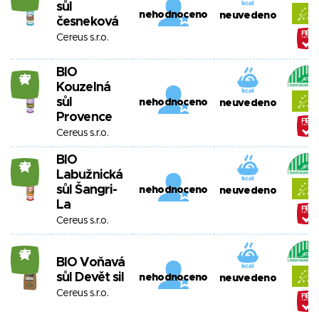
sůl
nehodnoceno
neuvedeno
česneková
Cereus s.r.o.
BIO
27
Kouzelná
sůl
nehodnoceno
neuvedeno
Provence
Cereus s.r.o.
BIO
27
Labužnická
sůl Šangri-
nehodnoceno
neuvedeno
La
Cereus s.r.o.
27
BIO Voňavá
sůl Devět sil
nehodnoceno
neuvedeno
Cereus s.r.o.