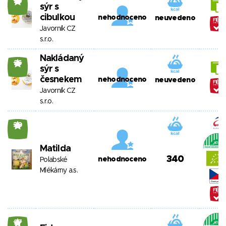
26
sýr s
cibulkou
nehodnoceno
neuvedeno
Javorník CZ
s.r.o.
Nakládaný
26
sýr s
česnekem
nehodnoceno
neuvedeno
Javorník CZ
s.r.o.
30
Matilda
340
nehodnoceno
Polabské
Mlékárny a.s.
27