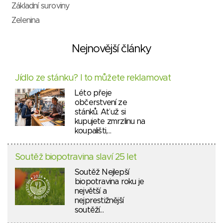
Základní suroviny
Zelenina
Nejnovější články
Jídlo ze stánku? I to můžete reklamovat
Léto přeje
občerstvení ze
stánků. Ať už si
kupujete zmrzlinu na
koupališti,…
Soutěž biopotravina slaví 25 let
Soutěž Nejlepší
biopotravina roku je
největší a
nejprestižnější
soutěží…