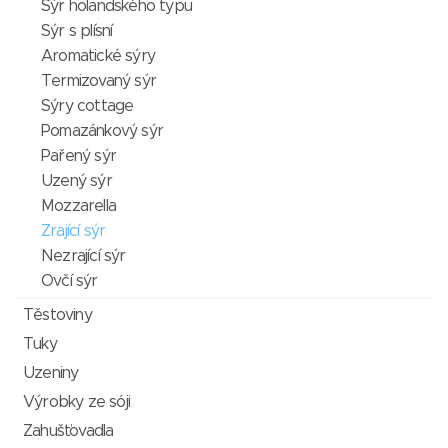
Sýr holandského typu
Sýr s plísní
Aromatické sýry
Termizovaný sýr
Sýry cottage
Pomazánkový sýr
Pařený sýr
Uzený sýr
Mozzarella
Zrající sýr
Nezrající sýr
Ovčí sýr
Těstoviny
Tuky
Uzeniny
Výrobky ze sóji
Zahušťovadla