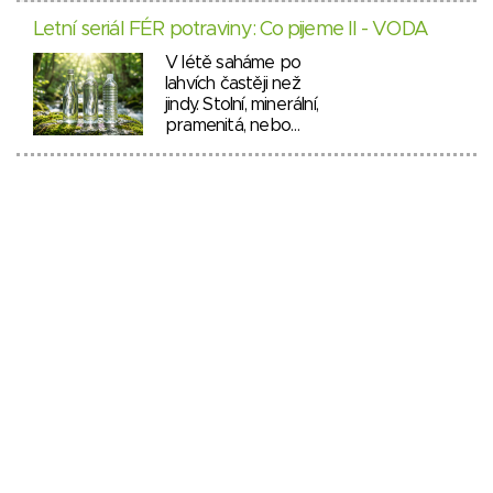
Letní seriál FÉR potraviny: Co pijeme II - VODA
V létě saháme po
lahvích častěji než
jindy. Stolní, minerální,
pramenitá, nebo…