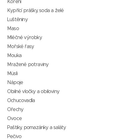
Koření
Kypřící prášky, soda a želé
Luštěniny
Maso
Mléčné výrobky
Mořské řasy
Mouka
Mražené potraviny
Müsli
Nápoje
Obilné vločky a obiloviny
Ochucovadla
Ořechy
Ovoce
Paštiky, pomazánky a saláty
Pečivo