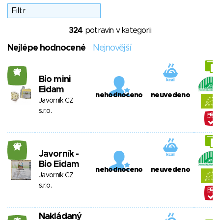
324
potravin v kategorii
Nejlépe hodnocené
Nejnovější
27
Bio mini
Eidam
nehodnoceno
neuvedeno
Javorník CZ
s.r.o.
27
Javorník -
Bio Eidam
nehodnoceno
neuvedeno
Javorník CZ
s.r.o.
Nakládaný