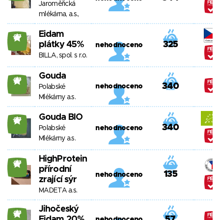
Jaroměřická
mlékárna, a.s.,
Eidam
27
plátky 45%
325
nehodnoceno
BILLA, spol. s r.o.
Gouda
27
340
nehodnoceno
Polabské
Mlékárny a.s.
Gouda BIO
27
340
Polabské
nehodnoceno
Mlékárny a.s.
HighProtein
27
přírodní
135
nehodnoceno
zrající sýr
MADETA a.s.
Jihočeský
27
Eidam 20%
57
nehodnoceno