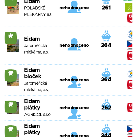
Eidam
261
nehodnoceno
POLABSKÉ
MLÉKÁRNY a.s.
27
Eidam
264
nehodnoceno
Jaroměřická
mlékárna, a.s.,
Eidam
27
bloček
264
nehodnoceno
Jaroměřická
mlékárna, a.s.,
Eidam
27
plátky
262
nehodnoceno
AGRICOL s.r.o.
Eidam
27
plátky
344
nehodnoceno