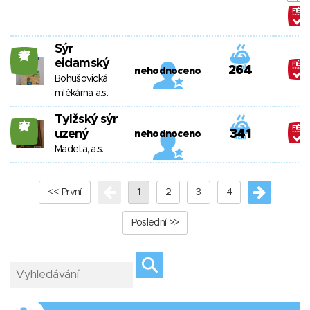
Sýr
27
eidamský
264
nehodnoceno
Bohušovická
mlékárna a.s.
Tylžský sýr
27
uzený
341
nehodnoceno
Madeta, a.s.
<< První
1
2
3
4
Poslední >>