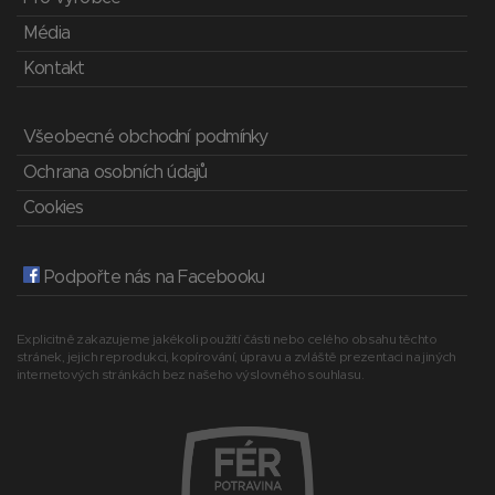
Média
Kontakt
Všeobecné obchodní podmínky
Ochrana osobních údajů
Cookies
Podpořte nás na Facebooku
Explicitně zakazujeme jakékoli použití části nebo celého obsahu těchto
stránek, jejich reprodukci, kopírování, úpravu a zvláště prezentaci na jiných
internetových stránkách bez našeho výslovného souhlasu.