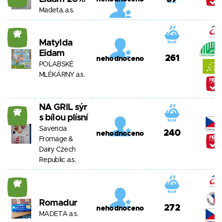
Madeta, a.s.
27
Matylda
Eidam
261
nehodnoceno
POLABSKÉ
MLÉKÁRNY a.s.
NA GRIL sýr
27
s bílou plísní
Savencia
240
nehodnoceno
Fromage &
Dairy Czech
Republic a.s.
27
Romadur
272
nehodnoceno
MADETA a.s.