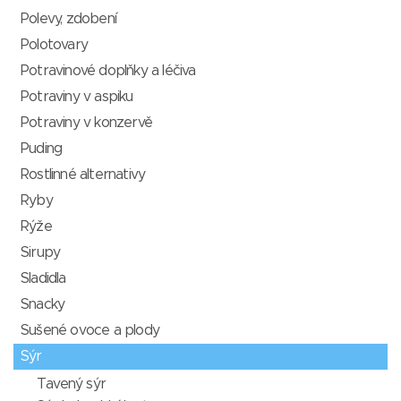
Polevy, zdobení
Polotovary
Potravinové doplňky a léčiva
Potraviny v aspiku
Potraviny v konzervě
Puding
Rostlinné alternativy
Ryby
Rýže
Sirupy
Sladidla
Snacky
Sušené ovoce a plody
Sýr
Tavený sýr