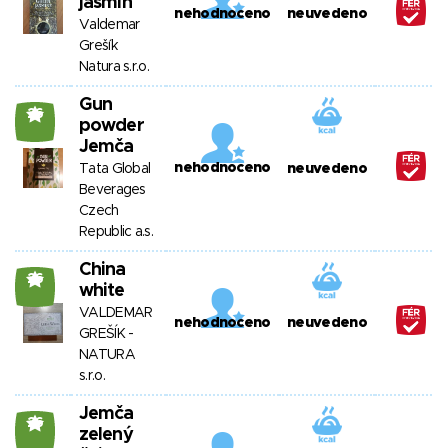
jasmín
nehodnoceno
neuvedeno
Valdemar
Grešík
Natura s.r.o.
Gun
26
powder
Jemča
nehodnoceno
Tata Global
neuvedeno
Beverages
Czech
Republic a.s.
China
26
white
VALDEMAR
nehodnoceno
neuvedeno
GREŠÍK -
NATURA
s.r.o.
Jemča
26
zelený