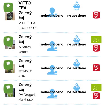
VITTO
26
TEA
Zelený
nehodnoceno
neuvedeno
čaj
VITTO TEA
BOARD, s.r.o.
Zelený
26
čaj
nehodnoceno
neuvedeno
Alnatura
GmbH
Zelený
26
čaj
nehodnoceno
neuvedeno
MEDIATE
s.r.o.
Zelený
26
čaj
nehodnoceno
neuvedeno
DM Drogerie
Markt s.r.o.