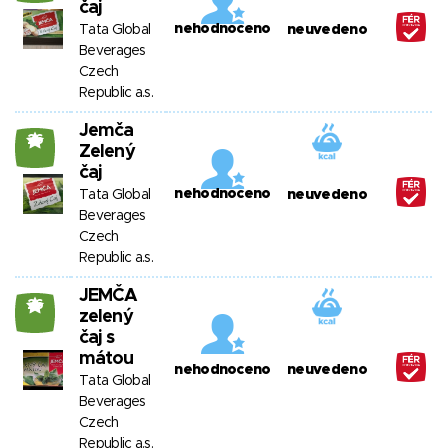
čaj
nehodnoceno
Tata Global
neuvedeno
Beverages
Czech
Republic a.s.
Jemča
26
Zelený
čaj
nehodnoceno
Tata Global
neuvedeno
Beverages
Czech
Republic a.s.
JEMČA
26
zelený
čaj s
mátou
nehodnoceno
neuvedeno
Tata Global
Beverages
Czech
Republic a.s.