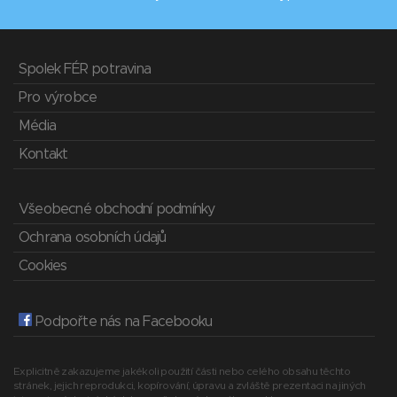
Spolek FÉR potravina
Pro výrobce
Média
Kontakt
Všeobecné obchodní podmínky
Ochrana osobních údajů
Cookies
Podpořte nás na Facebooku
Explicitně zakazujeme jakékoli použití části nebo celého obsahu těchto
stránek, jejich reprodukci, kopírování, úpravu a zvláště prezentaci na jiných