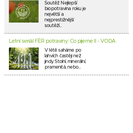
Soutěž Nejlepší
biopotravina roku je
největší a
nejprestižnější
soutěží…
Letní seriál FÉR potraviny: Co pijeme II - VODA
V létě saháme po
lahvích častěji než
jindy. Stolní, minerální,
pramenitá, nebo…