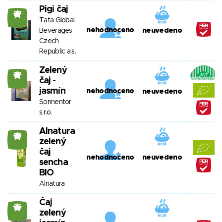
Pigi čaj
27
Tata Global
nehodnoceno
Beverages
neuvedeno
Czech
Republic a.s.
Zelený
27
čaj -
jasmín
nehodnoceno
neuvedeno
Sonnentor
s.r.o.
Alnatura
26
zelený
čaj
nehodnoceno
neuvedeno
sencha
BIO
Alnatura
Čaj
26
zelený