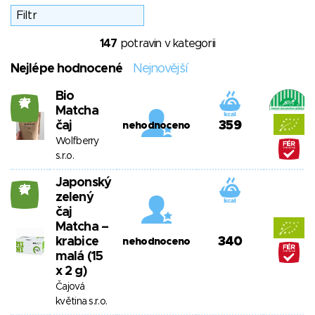
147
potravin v kategorii
Nejlépe hodnocené
Nejnovější
Bio
27
Matcha
čaj
359
nehodnoceno
Wolfberry
s.r.o.
Japonský
27
zelený
čaj
Matcha –
krabice
340
nehodnoceno
malá (15
x 2 g)
Čajová
květina s.r.o.