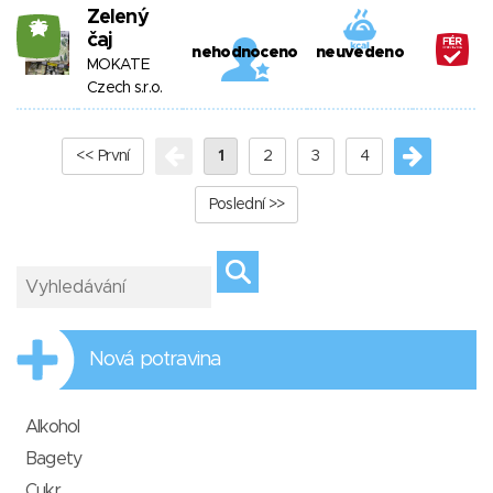
Zelený
26
čaj
nehodnoceno
neuvedeno
MOKATE
Czech s.r.o.
<< První
1
2
3
4
Poslední >>
Nová potravina
Alkohol
Bagety
Cukr