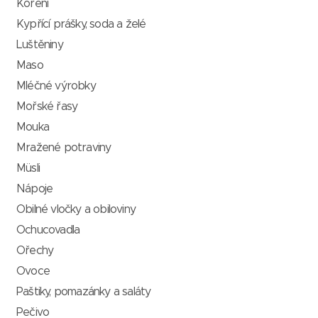
Koření
Kypřící prášky, soda a želé
Luštěniny
Maso
Mléčné výrobky
Mořské řasy
Mouka
Mražené potraviny
Müsli
Nápoje
Obilné vločky a obiloviny
Ochucovadla
Ořechy
Ovoce
Paštiky, pomazánky a saláty
Pečivo