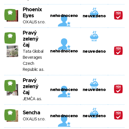
Phoenix
26
Eyes
nehodnoceno
neuvedeno
OXALIS s.r.o.
Pravý
26
zelený
čaj
nehodnoceno
Tata Global
neuvedeno
Beverages
Czech
Republic a.s.
Pravý
26
zelený
nehodnoceno
neuvedeno
čaj
JEMČA a.s.
Sencha
26
nehodnoceno
neuvedeno
OXALIS s.r.o.