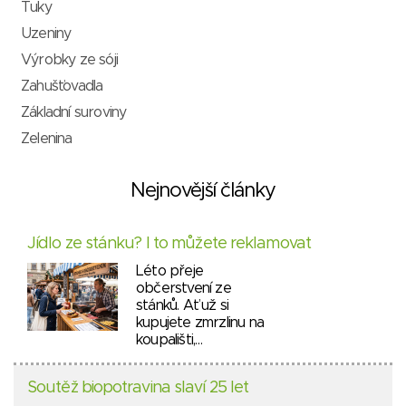
Tuky
Uzeniny
Výrobky ze sóji
Zahušťovadla
Základní suroviny
Zelenina
Nejnovější články
Jídlo ze stánku? I to můžete reklamovat
Léto přeje
občerstvení ze
stánků. Ať už si
kupujete zmrzlinu na
koupališti,…
Soutěž biopotravina slaví 25 let