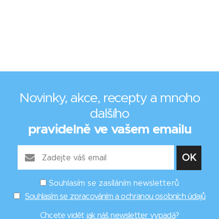
Novinky, akce, recepty a mnoho
dalšího
pravidelně ve vašem emailu
Souhlasím se zasíláním newsletterů
Souhlasím se zpracováním a ochranou osobních údajů
Chcete vidět
jak náš newsletter vypadá
?