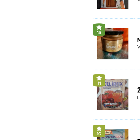
15
V
11
Ž
L
10