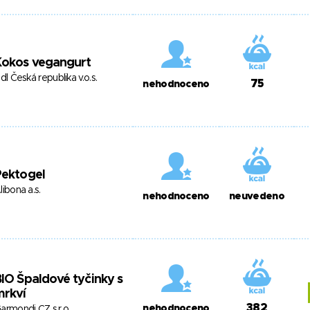
Kokos vegangurt
idl Česká republika v.o.s.
75
nehodnoceno
Pektogel
libona a.s.
nehodnoceno
neuvedeno
IO Špaldové tyčinky s
mrkví
382
nehodnoceno
armondi CZ s.r.o.