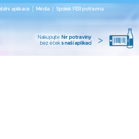
bilní aplikace
Média
Spolek FÉR potravina
Nakupujte
fér potraviny
>
bez éček
s naší aplikací