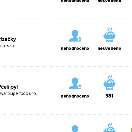
nehodnoceno
neuvedeno
ízečky
itall s.r.o.
nehodnoceno
neuvedeno
čelí pyl
swari Superfood s.r.o.
381
nehodnoceno