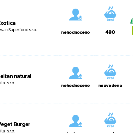
xotica
swari Superfood s.r.o.
490
nehodnoceno
eitan natural
itall s.r.o.
nehodnoceno
neuvedeno
Veget Burger
itall s.r.o.