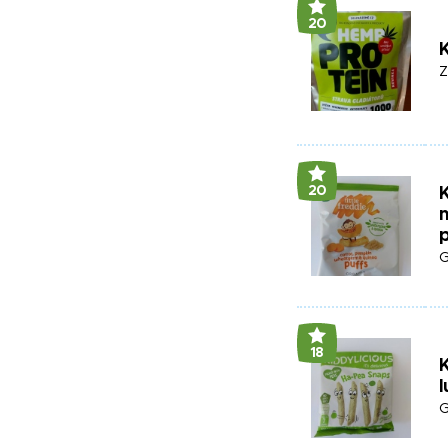
20
Z
20
K
m
p
G
18
K
l
G