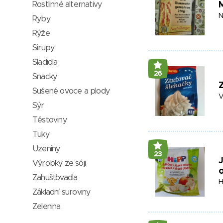
Rostlinné alternativy
N
Ryby
Rýže
Sirupy
Sladidla
26
Snacky
Z
Sušené ovoce a plody
V
Sýr
Těstoviny
Tuky
Uzeniny
23
J
Výrobky ze sóji
o
Zahušťovadla
H
Základní suroviny
Zelenina