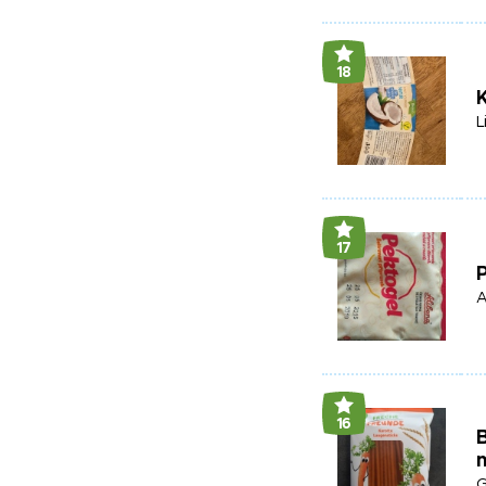
18
L
17
A
16
B
G