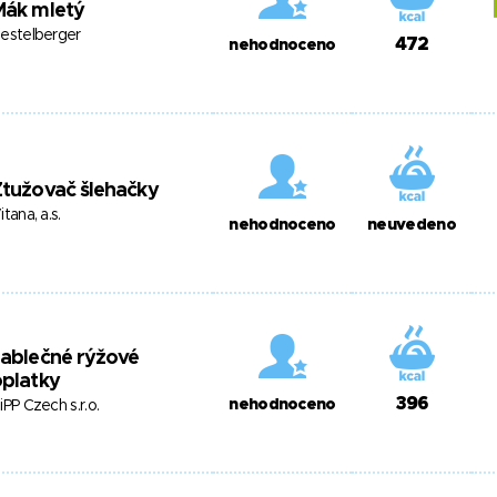
Mák mletý
estelberger
472
nehodnoceno
tužovač šlehačky
itana, a.s.
nehodnoceno
neuvedeno
ablečné rýžové
platky
396
nehodnoceno
iPP Czech s.r.o.