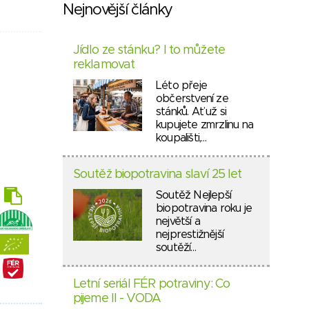
Nejnovější články
Jídlo ze stánku? I to můžete
reklamovat
Léto přeje
občerstvení ze
stánků. Ať už si
kupujete zmrzlinu na
koupališti,…
Soutěž biopotravina slaví 25 let
Soutěž Nejlepší
biopotravina roku je
největší a
nejprestižnější
soutěží…
Letní seriál FÉR potraviny: Co
pijeme II - VODA