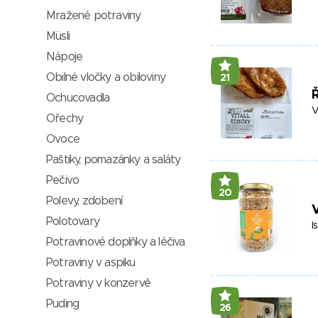
Mražené potraviny
Müsli
Nápoje
Obilné vločky a obiloviny
21
Ř
Ochucovadla
V
Ořechy
Ovoce
Paštiky, pomazánky a saláty
Pečivo
20
Polevy, zdobení
V
Polotovary
I
Potravinové doplňky a léčiva
Potraviny v aspiku
Potraviny v konzervě
Puding
26