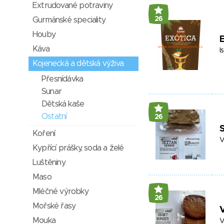
Extrudované potraviny
26
Gurmánské speciality
Houby
E
Káva
I
Kojenecká a dětská výživa
Přesnídávka
Sunar
Dětská kaše
Ostatní
26
S
Koření
V
Kypřící prášky, soda a želé
Luštěniny
Maso
Mléčné výrobky
26
Mořské řasy
Mouka
V