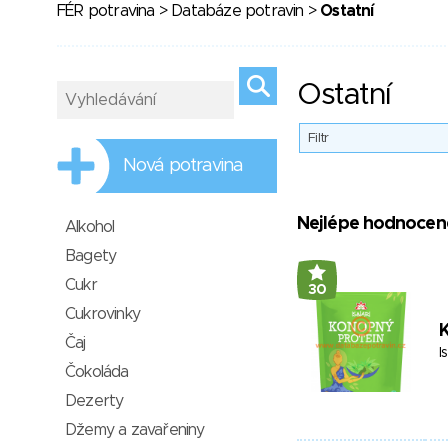
FÉR potravina
>
Databáze potravin
>
Ostatní
Ostatní
Filtr
Nová potravina
Nejlépe hodnocen
Alkohol
Bagety
Cukr
30
Cukrovinky
Čaj
I
Čokoláda
Dezerty
Džemy a zavařeniny