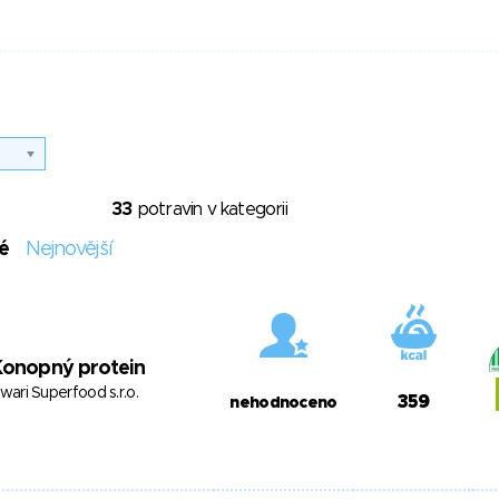
33
potravin v kategorii
é
Nejnovější
Konopný protein
swari Superfood s.r.o.
359
nehodnoceno