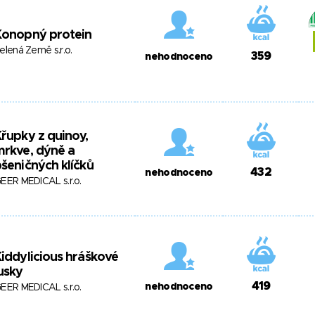
Konopný protein
elená Země s.r.o.
359
nehodnoceno
řupky z quinoy,
rkve, dýně a
šeničných klíčků
432
nehodnoceno
EER MEDICAL s.r.o.
iddylicious hráškové
usky
419
nehodnoceno
EER MEDICAL s.r.o.