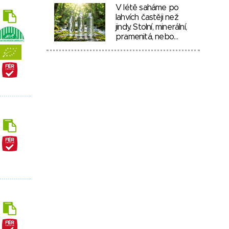
V létě saháme po
lahvích častěji než
jindy. Stolní, minerální,
pramenitá, nebo…