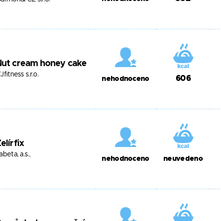
Nut cream honey cake
Jfitness s.r.o.
606
nehodnoceno
elírfix
abeta, a.s.,
nehodnoceno
neuvedeno