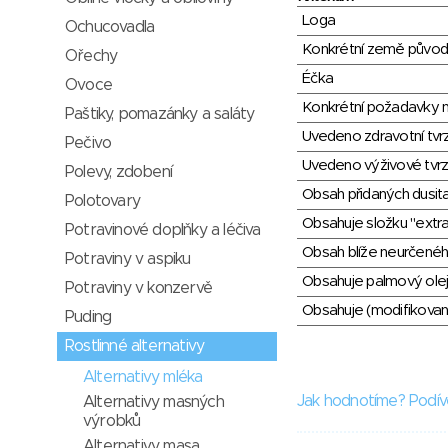
Loga
Ochucovadla
Konkrétní země půvo
Ořechy
Éčka
Ovoce
Konkrétní požadavky n
Paštiky, pomazánky a saláty
Uvedeno zdravotní tvr
Pečivo
Uvedeno výživové tvrz
Polevy, zdobení
Obsah přidaných dusit
Polotovary
Obsahuje složku "extra
Potravinové doplňky a léčiva
Obsah blíže neurčené
Potraviny v aspiku
Obsahuje palmový olej
Potraviny v konzervě
Obsahuje (modifikovaný
Puding
Rostlinné alternativy
Alternativy mléka
Jak hodnotíme? Podív
Alternativy masných
výrobků
Alternativy masa