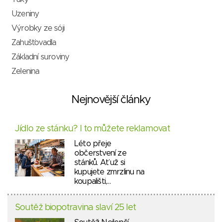
Uzeniny
Výrobky ze sóji
Zahušťovadla
Základní suroviny
Zelenina
Nejnovější články
Jídlo ze stánku? I to můžete reklamovat
Léto přeje
občerstvení ze
stánků. Ať už si
kupujete zmrzlinu na
koupališti,…
Soutěž biopotravina slaví 25 let