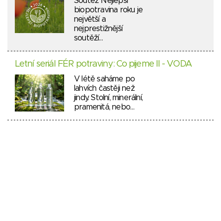
Soutěž Nejlepší
biopotravina roku je
největší a
nejprestižnější
soutěží…
Letní seriál FÉR potraviny: Co pijeme II - VODA
V létě saháme po
lahvích častěji než
jindy. Stolní, minerální,
pramenitá, nebo…