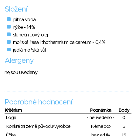
Složení
pitná voda
rýže - 14%
slunečnicový olej
mořská řasa lithothamnium calcareum - 0,4%
jedlá mořská sůl
Alergeny
nejsou uvedeny
Podrobné hodnocení
Kritérium
Poznámka
Body
Loga
- neuvedeno -
0
Konkrétní země původu/výrobce
Německo
5
Éčka
bez aditiv
15