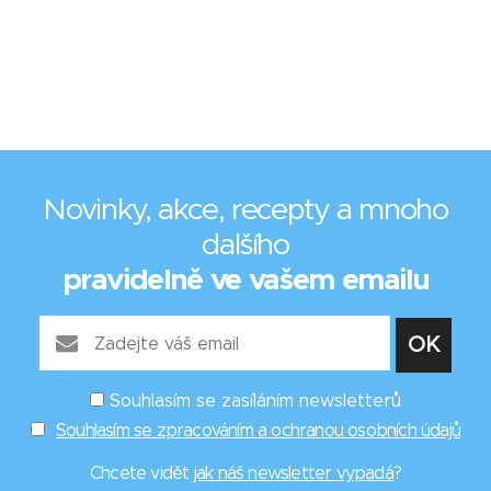
Novinky, akce, recepty a mnoho
dalšího
pravidelně ve vašem emailu
Souhlasím se zasíláním newsletterů
Souhlasím se zpracováním a ochranou osobních údajů
Chcete vidět
jak náš newsletter vypadá
?