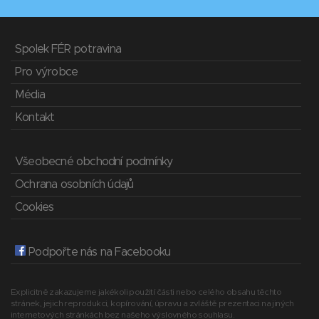
Spolek FÉR potravina
Pro výrobce
Média
Kontakt
Všeobecné obchodní podmínky
Ochrana osobních údajů
Cookies
Podpořte nás na Facebooku
Explicitně zakazujeme jakékoli použití části nebo celého obsahu těchto
stránek, jejich reprodukci, kopírování, úpravu a zvláště prezentaci na jiných
internetových stránkách bez našeho výslovného souhlasu.