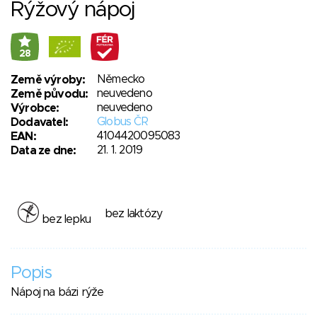
Rýžový nápoj
28
Německo
Země výroby:
neuvedeno
Země původu:
neuvedeno
Výrobce:
Globus ČR
Dodavatel:
4104420095083
EAN:
21. 1. 2019
Data ze dne:
bez laktózy
bez lepku
Popis
Nápoj na bázi rýže