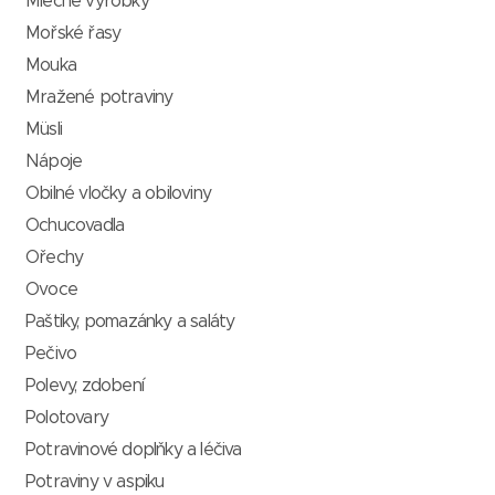
Mléčné výrobky
Mořské řasy
Mouka
Mražené potraviny
Müsli
Nápoje
Obilné vločky a obiloviny
Ochucovadla
Ořechy
Ovoce
Paštiky, pomazánky a saláty
Pečivo
Polevy, zdobení
Polotovary
Potravinové doplňky a léčiva
Potraviny v aspiku