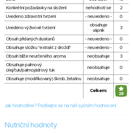
Konkrétní požadavky na složení
nehodnotí se
2
Uvedeno zdravotní tvrzení
- neuvedeno -
0
obsahuje
Uvedeno výživové tvrzení
3
vápník
Obsah přidaných dusitanů
- neuvedeno -
0
Obsahuje složku "extrakt z droždí"
- neuvedeno -
0
Obsah blíže neurčeného aroma
neobsahuje
3
Obsahuje palmový
neobsahuje
0
olej/tuk/palmojádrový tuk
Obsahuje (modifikovaný) škrob, želatinu
neobsahuje
0
Celkem:
28
Jak hodnotíme? Podívejte se na náš systém hodnocení.
Nutriční hodnoty