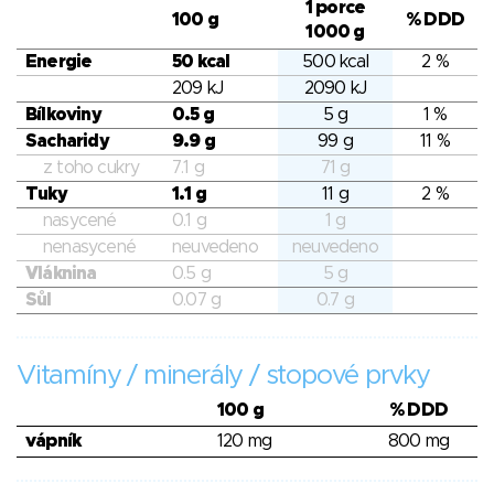
1 porce
100 g
% DDD
1000 g
Energie
50 kcal
500 kcal
2 %
209 kJ
2090 kJ
Bílkoviny
0.5 g
5 g
1 %
Sacharidy
9.9 g
99 g
11 %
z toho cukry
7.1 g
71 g
Tuky
1.1 g
11 g
2 %
nasycené
0.1 g
1 g
nenasycené
neuvedeno
neuvedeno
Vláknina
0.5 g
5 g
Sůl
0.07 g
0.7 g
Vitamíny / minerály / stopové prvky
100 g
% DDD
vápník
120 mg
800 mg