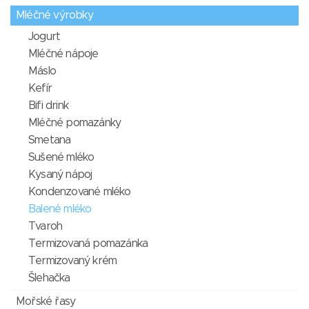
Mléčné výrobky
Jogurt
Mléčné nápoje
Máslo
Kefír
Bifi drink
Mléčné pomazánky
Smetana
Sušené mléko
Kysaný nápoj
Kondenzované mléko
Balené mléko
Tvaroh
Termizovaná pomazánka
Termizovaný krém
Šlehačka
Mořské řasy