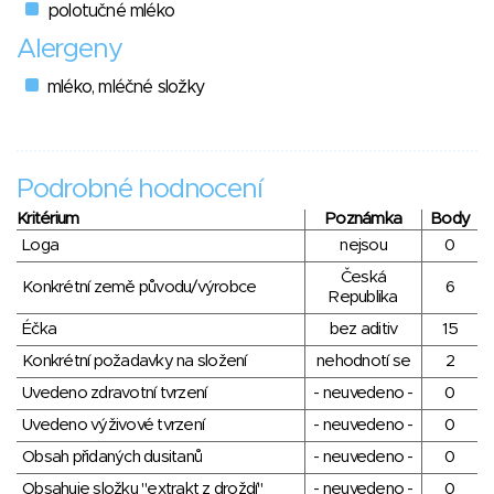
polotučné mléko
Alergeny
mléko, mléčné složky
Podrobné hodnocení
Kritérium
Poznámka
Body
Loga
nejsou
0
Česká
Konkrétní země původu/výrobce
6
Republika
Éčka
bez aditiv
15
Konkrétní požadavky na složení
nehodnotí se
2
Uvedeno zdravotní tvrzení
- neuvedeno -
0
Uvedeno výživové tvrzení
- neuvedeno -
0
Obsah přidaných dusitanů
- neuvedeno -
0
Obsahuje složku "extrakt z droždí"
- neuvedeno -
0