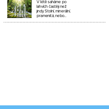
V létě saháme po
lahvích častěji než
jindy. Stolní, minerální,
pramenitá, nebo…