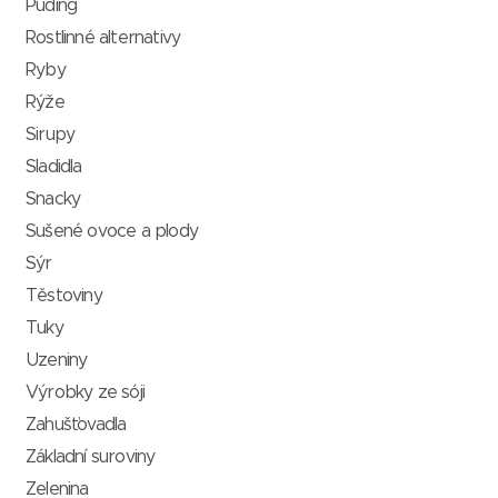
Puding
Rostlinné alternativy
Ryby
Rýže
Sirupy
Sladidla
Snacky
Sušené ovoce a plody
Sýr
Těstoviny
Tuky
Uzeniny
Výrobky ze sóji
Zahušťovadla
Základní suroviny
Zelenina