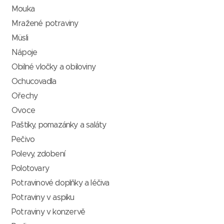
Mouka
Mražené potraviny
Müsli
Nápoje
Obilné vločky a obiloviny
Ochucovadla
Ořechy
Ovoce
Paštiky, pomazánky a saláty
Pečivo
Polevy, zdobení
Polotovary
Potravinové doplňky a léčiva
Potraviny v aspiku
Potraviny v konzervě