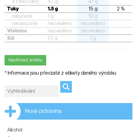
z toho cukry
4.7 g
47 g
Tuky
1.5 g
15 g
2 %
nasycené
1 g
10 g
nenasycené
neuvedeno
neuvedeno
Vláknina
neuvedeno
neuvedeno
Sůl
0.1 g
1 g
Navrhnout změnu
* Informace jsou převzaté z etikety daného výrobku
Nová potravina
Alkohol