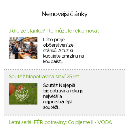
Nejnovější články
Jídlo ze stánku? I to můžete reklamovat
Léto přeje
občerstvení ze
stánků. Ať už si
kupujete zmrzlinu na
koupališti,…
Soutěž biopotravina slaví 25 let
Soutěž Nejlepší
biopotravina roku je
největší a
nejprestižnější
soutěží…
Letní seriál FÉR potraviny: Co pijeme II - VODA