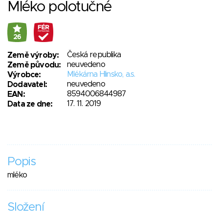
Mléko polotučné
26
Česká republika
Země výroby:
neuvedeno
Země původu:
Mlékárna Hlinsko, a.s.
Výrobce:
neuvedeno
Dodavatel:
8594006844987
EAN:
17. 11. 2019
Data ze dne:
Popis
mléko
Složení