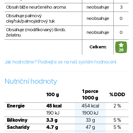
Obsah blíže neurčeného aroma
neobsahuje
3
Obsahuje palmový
neobsahuje
0
olej/tuk/palmojádrový tuk
Obsahuje (modifikovaný) škrob,
neobsahuje
0
želatinu
Celkem:
26
Jak hodnotíme? Podívejte se na náš systém hodnocení.
Nutriční hodnoty
1 porce
100 g
% DDD
1000 g
Energie
45 kcal
454 kcal
2 %
190 kJ
1900 kJ
Bílkoviny
3.3 g
33 g
5 %
Sacharidy
4.7 g
47 g
5 %