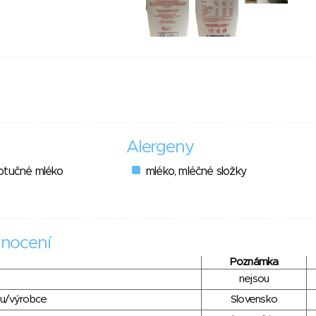
Alergeny
otučné mléko
mléko, mléčné složky
nocení
Poznámka
nejsou
du/výrobce
Slovensko