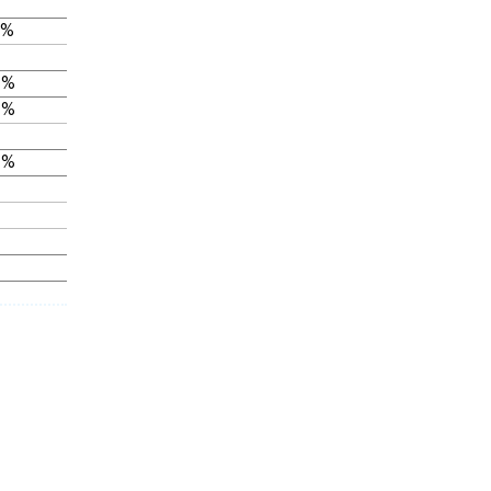
 %
 %
 %
 %