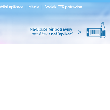
bilní aplikace
Média
Spolek FÉR potravina
Nakupujte
fér potraviny
>
bez éček
s naší aplikací