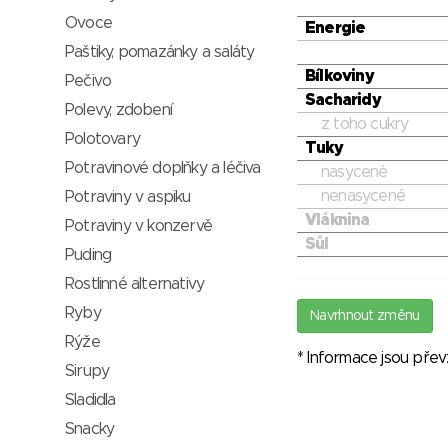
Ovoce
Energie
Paštiky, pomazánky a saláty
Bílkoviny
Pečivo
Sacharidy
Polevy, zdobení
z toho cukry
Polotovary
Tuky
Potravinové doplňky a léčiva
nasycené
nenasycené
Potraviny v aspiku
Vláknina
Potraviny v konzervě
Sůl
Puding
Rostlinné alternativy
Ryby
Navrhnout změnu
Rýže
* Informace jsou pře
Sirupy
Sladidla
Snacky