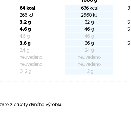
1000 g
64 kcal
636 kcal
3
266 kJ
2660 kJ
3.2 g
32 g
5
4.6 g
46 g
5
4.6 g
46 g
3.6 g
36 g
5
2.4 g
24 g
neuvedeno
neuvedeno
neuvedeno
neuvedeno
0.12 g
1.2 g
vzaté z etikety daného výrobku