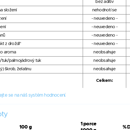
bez aditiv
a složení
nehodnotí se
zení
- neuvedeno -
ení
- neuvedeno -
anů
- neuvedeno -
kt z droždí"
- neuvedeno -
ho aroma
neobsahuje
/tuk/palmojádrový tuk
neobsahuje
) škrob, želatinu
neobsahuje
Celkem:
ejte se na náš systém hodnocení.
oty
1 porce
100 g
% 