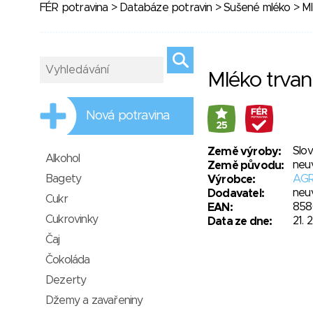
FÉR potravina
>
Databáze potravin
>
Sušené mléko
> Ml
Mléko trvan
Nová potravina
25
Slo
Země výroby:
Alkohol
neu
Země původu:
Bagety
AGR
Výrobce:
neu
Dodavatel:
Cukr
858
EAN:
Cukrovinky
21. 
Data ze dne:
Čaj
Čokoláda
Dezerty
Džemy a zavařeniny