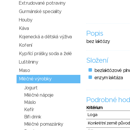
Extrudované potraviny
Gurmánské speciality
Houby
Káva
Popis
Kojenecká a dětská výživa
bez laktózy
Koření
Kypřící prášky, soda a želé
Složení
Luštěniny
Maso
bezlaktózové pln
enzym laktáza
Mléčné výrobky
Jogurt
Mléčné nápoje
Podrobné hod
Máslo
Kritérium
Kefír
Loga
Bifi drink
Konkrétní země půvo
Mléčné pomazánky