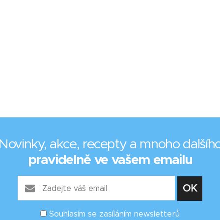
Novinky, akce, recepty a mnoho dalšíh
pravidelně ve vašem emailu
Souhlasím se zasíláním newsletterů