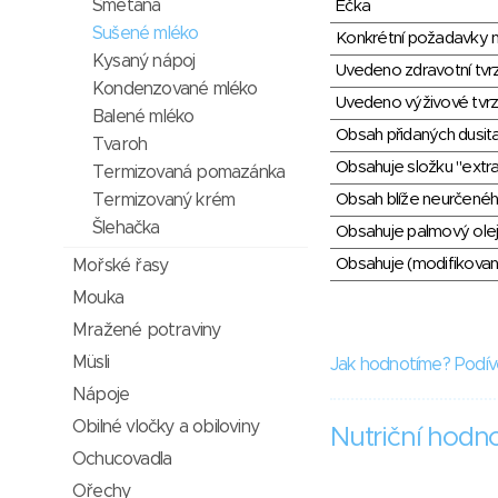
Smetana
Éčka
Sušené mléko
Konkrétní požadavky n
Kysaný nápoj
Uvedeno zdravotní tvr
Kondenzované mléko
Uvedeno výživové tvrz
Balené mléko
Obsah přidaných dusit
Tvaroh
Obsahuje složku "extra
Termizovaná pomazánka
Termizovaný krém
Obsah blíže neurčené
Šlehačka
Obsahuje palmový olej
Obsahuje (modifikovaný
Mořské řasy
Mouka
Mražené potraviny
Müsli
Jak hodnotíme? Podív
Nápoje
Obilné vločky a obiloviny
Nutriční hodn
Ochucovadla
Ořechy