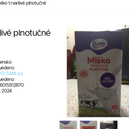
éko trvanlivé plnotučné
livé plnotučné
vensko
vedeno
O TAMI, a.s.
vedeno
6015912870
2. 2024