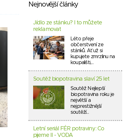
Nejnovější články
Jídlo ze stánku? I to můžete
reklamovat
Léto přeje
občerstvení ze
stánků. Ať už si
kupujete zmrzlinu na
koupališti,…
Soutěž biopotravina slaví 25 let
Soutěž Nejlepší
biopotravina roku je
největší a
nejprestižnější
soutěží…
Letní seriál FÉR potraviny: Co
pijeme II - VODA