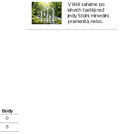
V létě saháme po
lahvích častěji než
jindy. Stolní, minerální,
pramenitá, nebo…
Body
0
5