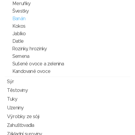
Meruňky
Švestky
Banán
Kokos
Jablko
Datle
Rozinky, hrozinky
Semena
Sušené ovoce a zelenina
Kandované ovoce
Sýr
Těstoviny
Tuky
Uzeniny
Výrobky ze sóji
Zahušťovadla
Základní suroviny