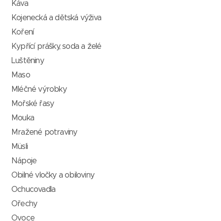
Káva
Kojenecká a dětská výživa
Koření
Kypřící prášky, soda a želé
Luštěniny
Maso
Mléčné výrobky
Mořské řasy
Mouka
Mražené potraviny
Müsli
Nápoje
Obilné vločky a obiloviny
Ochucovadla
Ořechy
Ovoce