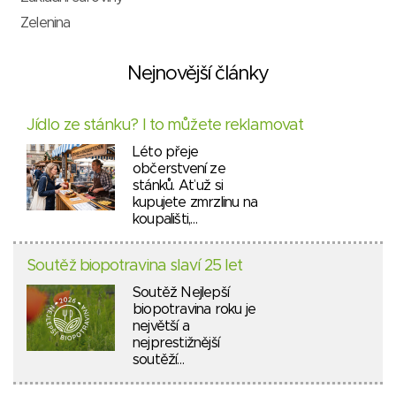
Zelenina
Nejnovější články
Jídlo ze stánku? I to můžete reklamovat
Léto přeje
občerstvení ze
stánků. Ať už si
kupujete zmrzlinu na
koupališti,…
Soutěž biopotravina slaví 25 let
Soutěž Nejlepší
biopotravina roku je
největší a
nejprestižnější
soutěží…