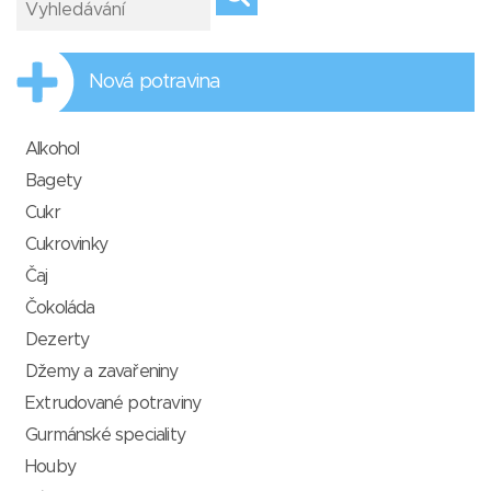
Nová potravina
Alkohol
Bagety
Cukr
Cukrovinky
Čaj
Čokoláda
Dezerty
Džemy a zavařeniny
Extrudované potraviny
Gurmánské speciality
Houby