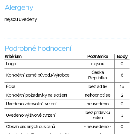
Alergeny
nejsou uvedeny
Podrobné hodnocení
Kritérium
Poznámka
Body
Loga
nejsou
0
Česká
Konkrétní země původu/výrobce
6
Republika
Éčka
bez aditiv
15
Konkrétní požadavky na složení
nehodnotí se
2
Uvedeno zdravotní tvrzení
- neuvedeno -
0
bez přídavku
Uvedeno výživové tvrzení
3
cukru
Obsah přidaných dusitanů
- neuvedeno -
0