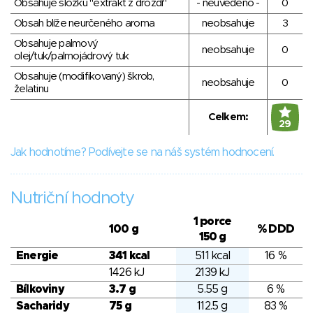
Obsahuje složku "extrakt z droždí"
- neuvedeno -
0
Obsah blíže neurčeného aroma
neobsahuje
3
Obsahuje palmový
neobsahuje
0
olej/tuk/palmojádrový tuk
Obsahuje (modifikovaný) škrob,
neobsahuje
0
želatinu
Celkem:
29
Jak hodnotíme? Podívejte se na náš systém hodnocení.
Nutriční hodnoty
1 porce
100 g
% DDD
150 g
Energie
341 kcal
511 kcal
16 %
1426 kJ
2139 kJ
Bílkoviny
3.7 g
5.55 g
6 %
Sacharidy
75 g
112.5 g
83 %