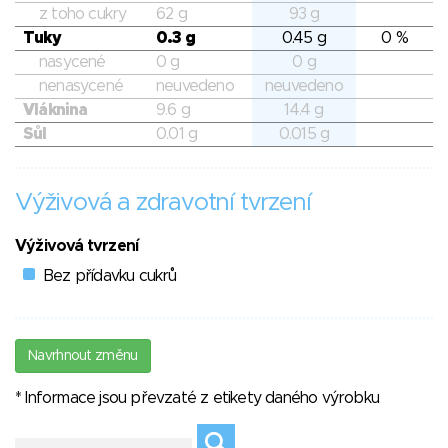
z toho cukry
62 g
93 g
Tuky
0.3 g
0.45 g
0 %
nasycené
0 g
0 g
nenasycené
neuvedeno
neuvedeno
Vláknina
9.6 g
14.4 g
Sůl
0.01 g
0.015 g
Výživová a zdravotní tvrzení
Výživová tvrzení
Bez přídavku cukrů
Navrhnout změnu
* Informace jsou převzaté z etikety daného výrobku