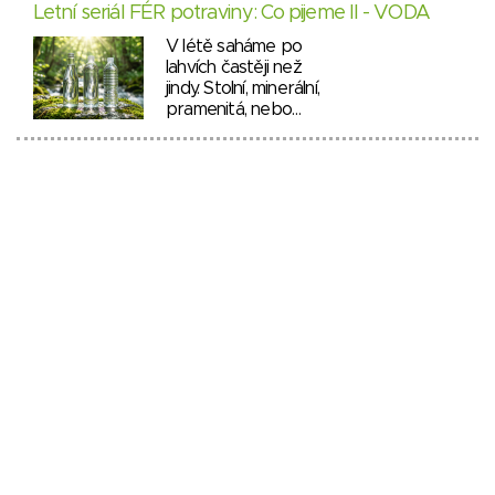
Letní seriál FÉR potraviny: Co pijeme II - VODA
V létě saháme po
lahvích častěji než
jindy. Stolní, minerální,
pramenitá, nebo…