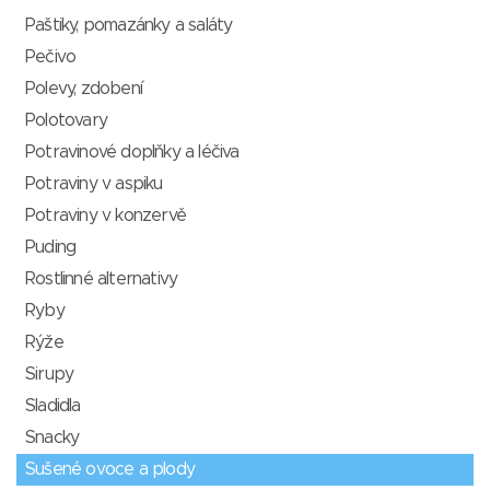
Paštiky, pomazánky a saláty
Pečivo
Polevy, zdobení
Polotovary
Potravinové doplňky a léčiva
Potraviny v aspiku
Potraviny v konzervě
Puding
Rostlinné alternativy
Ryby
Rýže
Sirupy
Sladidla
Snacky
Sušené ovoce a plody