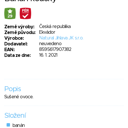
29
Česká republika
Země výroby:
Ekvádor
Země původu:
Natural Jihlava JK s.r.o.
Výrobce:
neuvedeno
Dodavatel:
8595617907382
EAN:
16. 1. 2021
Data ze dne:
Popis
Sušené ovoce.
Složení
banán