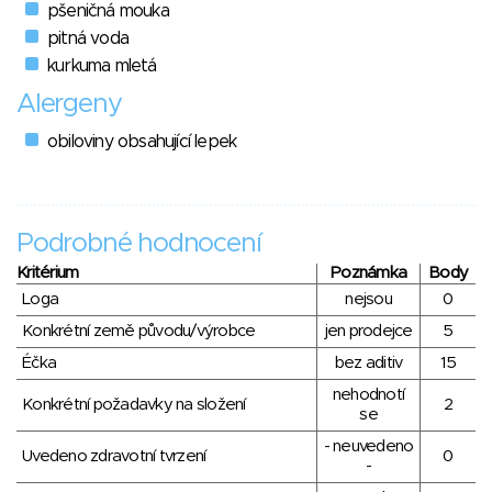
pšeničná mouka
pitná voda
kurkuma mletá
Alergeny
obiloviny obsahující lepek
Podrobné hodnocení
Kritérium
Poznámka
Body
Loga
nejsou
0
Konkrétní země původu/výrobce
jen prodejce
5
Éčka
bez aditiv
15
nehodnotí
Konkrétní požadavky na složení
2
se
- neuvedeno
Uvedeno zdravotní tvrzení
0
-