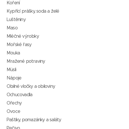
Koření
Kypřící prášky, soda a želé
Luštěniny
Maso
Mléčné výrobky
Mořské řasy
Mouka
Mražené potraviny
Müsli
Nápoje
Obilné vločky a obiloviny
Ochucovadla
Ořechy
Ovoce
Paštiky, pomazánky a saláty
Pečivo