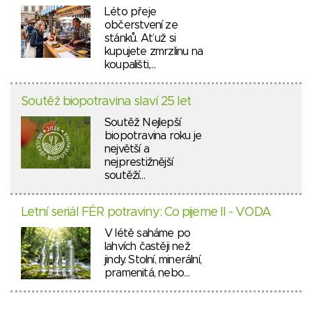
Léto přeje
občerstvení ze
stánků. Ať už si
kupujete zmrzlinu na
koupališti,…
Soutěž biopotravina slaví 25 let
Soutěž Nejlepší
biopotravina roku je
největší a
nejprestižnější
soutěží…
Letní seriál FÉR potraviny: Co pijeme II - VODA
V létě saháme po
lahvích častěji než
jindy. Stolní, minerální,
pramenitá, nebo…