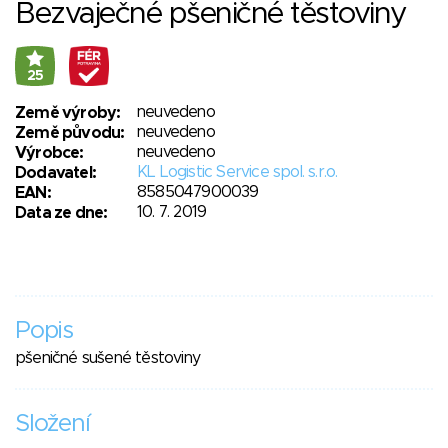
Bezvaječné pšeničné těstoviny
25
neuvedeno
Země výroby:
neuvedeno
Země původu:
neuvedeno
Výrobce:
KL Logistic Service spol. s.r.o.
Dodavatel:
8585047900039
EAN:
10. 7. 2019
Data ze dne:
Popis
pšeničné sušené těstoviny
Složení