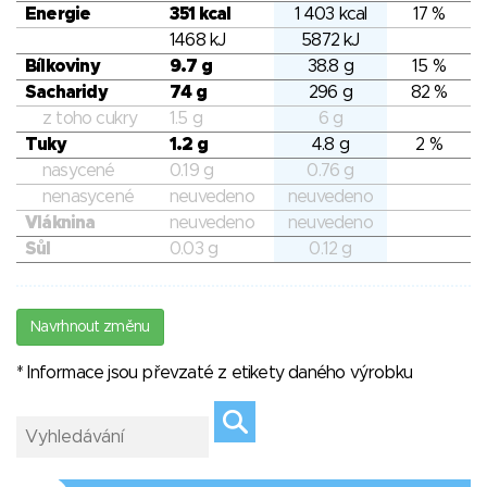
Energie
351 kcal
1 403 kcal
17 %
1468 kJ
5872 kJ
Bílkoviny
9.7 g
38.8 g
15 %
Sacharidy
74 g
296 g
82 %
z toho cukry
1.5 g
6 g
Tuky
1.2 g
4.8 g
2 %
nasycené
0.19 g
0.76 g
nenasycené
neuvedeno
neuvedeno
Vláknina
neuvedeno
neuvedeno
Sůl
0.03 g
0.12 g
Navrhnout změnu
* Informace jsou převzaté z etikety daného výrobku