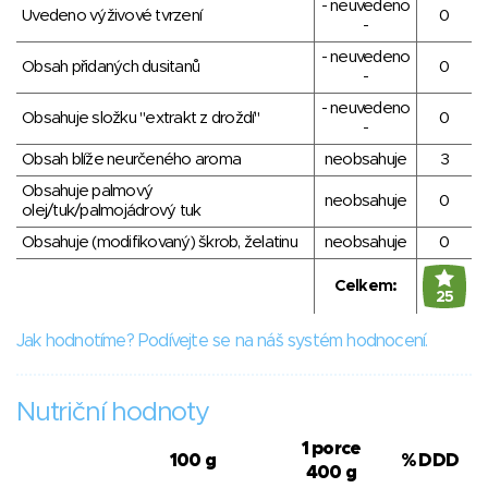
- neuvedeno
Uvedeno výživové tvrzení
0
-
- neuvedeno
Obsah přidaných dusitanů
0
-
- neuvedeno
Obsahuje složku "extrakt z droždí"
0
-
Obsah blíže neurčeného aroma
neobsahuje
3
Obsahuje palmový
neobsahuje
0
olej/tuk/palmojádrový tuk
Obsahuje (modifikovaný) škrob, želatinu
neobsahuje
0
Celkem:
25
Jak hodnotíme? Podívejte se na náš systém hodnocení.
Nutriční hodnoty
1 porce
100 g
% DDD
400 g