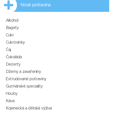
Nová potravina
Alkohol
Bagety
Cukr
Cukrovinky
Čaj
Čokoláda
Dezerty
Džemy a zavařeniny
Extrudované potraviny
Gurmánské speciality
Houby
Káva
Kojenecká a dětská výživa