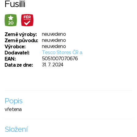
Fusilli
20
neuvedeno
Země výroby:
neuvedeno
Země původu:
neuvedeno
Výrobce:
Tesco Stores ČR a.
Dodavatel:
5051007070676
EAN:
31. 7. 2024
Data ze dne:
Popis
vřetena
Složení