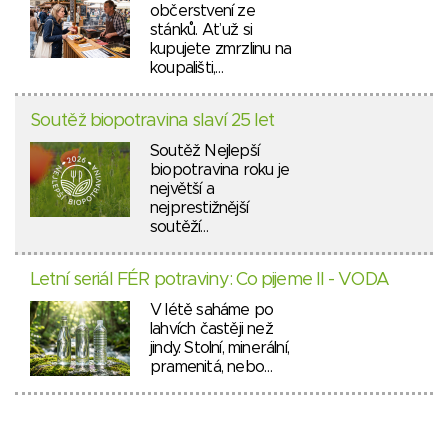
občerstvení ze
stánků. Ať už si
kupujete zmrzlinu na
koupališti,…
Soutěž biopotravina slaví 25 let
Soutěž Nejlepší
biopotravina roku je
největší a
nejprestižnější
soutěží…
Letní seriál FÉR potraviny: Co pijeme II - VODA
V létě saháme po
lahvích častěji než
jindy. Stolní, minerální,
pramenitá, nebo…