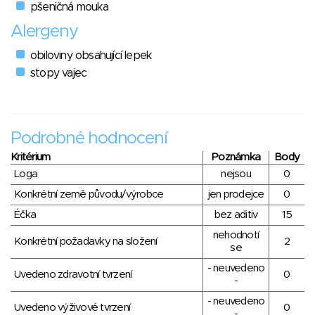
pšeničná mouka
Alergeny
obiloviny obsahující lepek
stopy vajec
Podrobné hodnocení
Kritérium
Poznámka
Body
Loga
nejsou
0
Konkrétní země původu/výrobce
jen prodejce
0
Éčka
bez aditiv
15
nehodnotí
Konkrétní požadavky na složení
2
se
- neuvedeno
Uvedeno zdravotní tvrzení
0
-
- neuvedeno
Uvedeno výživové tvrzení
0
-