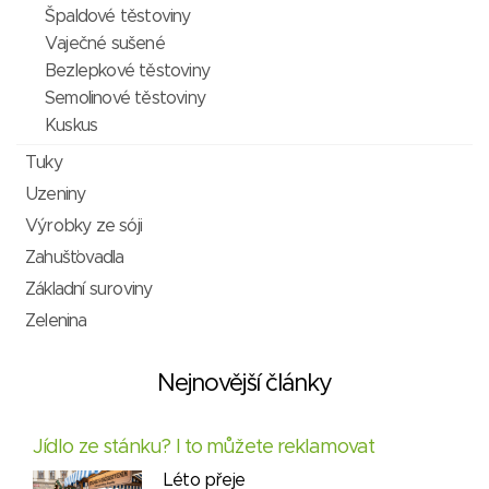
Špaldové těstoviny
Vaječné sušené
Bezlepkové těstoviny
Semolinové těstoviny
Kuskus
Tuky
Uzeniny
Výrobky ze sóji
Zahušťovadla
Základní suroviny
Zelenina
Nejnovější články
Jídlo ze stánku? I to můžete reklamovat
Léto přeje