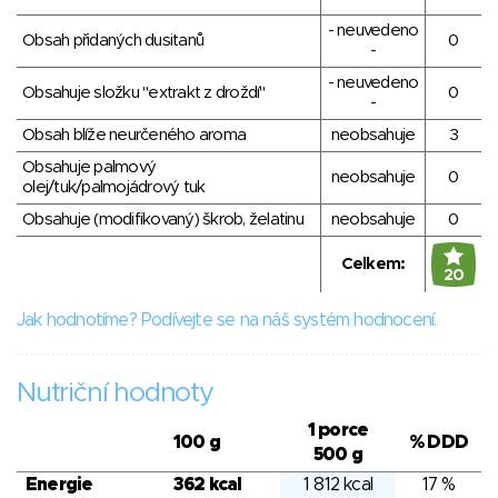
- neuvedeno
Obsah přidaných dusitanů
0
-
- neuvedeno
Obsahuje složku "extrakt z droždí"
0
-
Obsah blíže neurčeného aroma
neobsahuje
3
Obsahuje palmový
neobsahuje
0
olej/tuk/palmojádrový tuk
Obsahuje (modifikovaný) škrob, želatinu
neobsahuje
0
Celkem:
20
Jak hodnotíme? Podívejte se na náš systém hodnocení.
Nutriční hodnoty
1 porce
100 g
% DDD
500 g
Energie
362 kcal
1 812 kcal
17 %