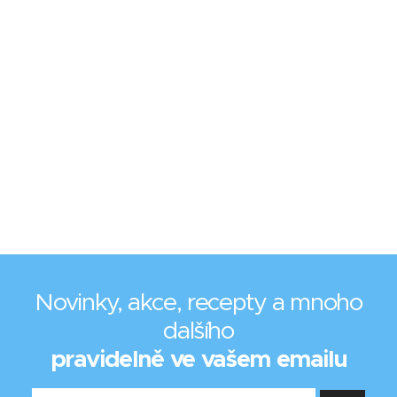
Novinky, akce, recepty a mnoho
dalšího
pravidelně ve vašem emailu