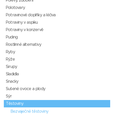
Polevy, zdobení
Polotovary
Potravinové doplňky a léčiva
Potraviny v aspiku
Potraviny v konzervě
Puding
Rostlinné alternativy
Ryby
Rýže
Sirupy
Sladidla
Snacky
Sušené ovoce a plody
Sýr
Těstoviny
Bezvaječné těstoviny