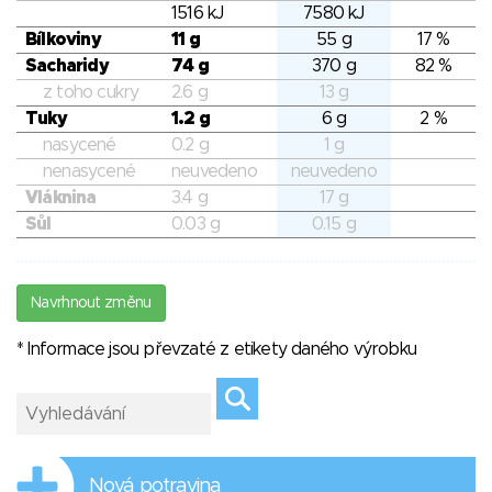
1516 kJ
7580 kJ
Bílkoviny
11 g
55 g
17 %
Sacharidy
74 g
370 g
82 %
z toho cukry
2.6 g
13 g
Tuky
1.2 g
6 g
2 %
nasycené
0.2 g
1 g
nenasycené
neuvedeno
neuvedeno
Vláknina
3.4 g
17 g
Sůl
0.03 g
0.15 g
Navrhnout změnu
* Informace jsou převzaté z etikety daného výrobku
Nová potravina