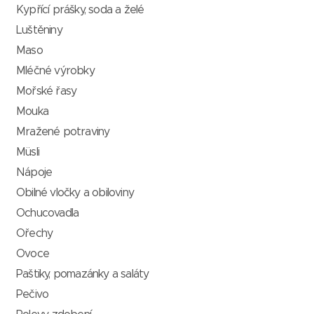
Kypřící prášky, soda a želé
Luštěniny
Maso
Mléčné výrobky
Mořské řasy
Mouka
Mražené potraviny
Müsli
Nápoje
Obilné vločky a obiloviny
Ochucovadla
Ořechy
Ovoce
Paštiky, pomazánky a saláty
Pečivo