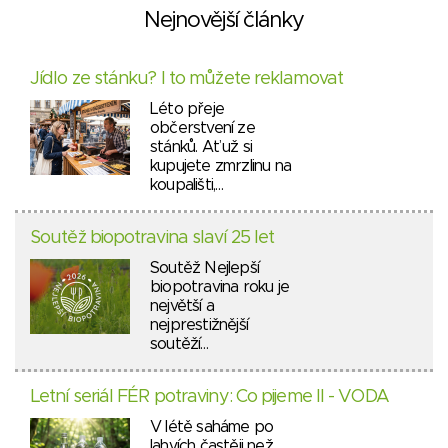
Nejnovější články
Jídlo ze stánku? I to můžete reklamovat
Léto přeje
občerstvení ze
stánků. Ať už si
kupujete zmrzlinu na
koupališti,…
Soutěž biopotravina slaví 25 let
Soutěž Nejlepší
biopotravina roku je
největší a
nejprestižnější
soutěží…
Letní seriál FÉR potraviny: Co pijeme II - VODA
V létě saháme po
lahvích častěji než