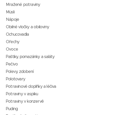
Mražené potraviny
Müsli
Nápoje
Obilné vločky a obiloviny
Ochucovadla
Ořechy
Ovoce
Paštiky, pomazánky a saláty
Pečivo
Polevy, zdobení
Polotovary
Potravinové doplňky a léčiva
Potraviny v aspiku
Potraviny v konzervě
Puding