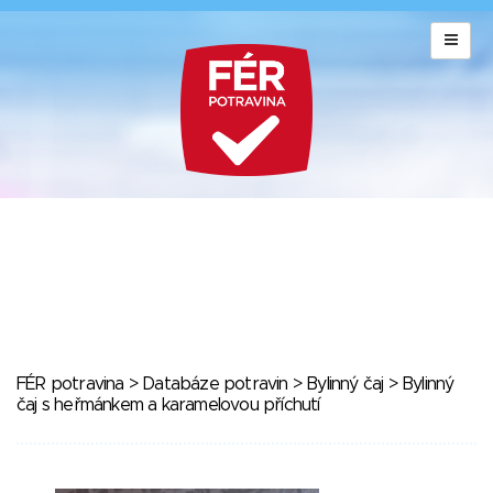
FÉR potravina
>
Databáze potravin
>
Bylinný čaj
> Bylinný
čaj s heřmánkem a karamelovou příchutí