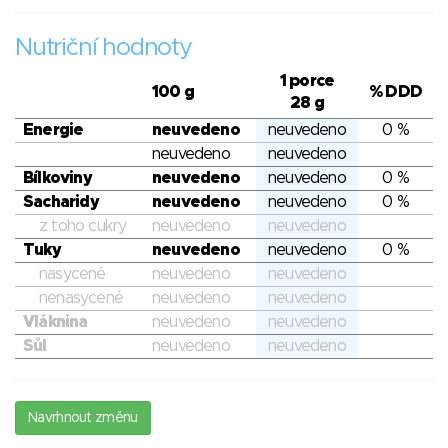
Nutriční hodnoty
1 porce
100 g
% DDD
28 g
Energie
neuvedeno
neuvedeno
0 %
neuvedeno
neuvedeno
Bílkoviny
neuvedeno
neuvedeno
0 %
Sacharidy
neuvedeno
neuvedeno
0 %
z toho cukry
neuvedeno
neuvedeno
Tuky
neuvedeno
neuvedeno
0 %
nasycené
neuvedeno
neuvedeno
nenasycené
neuvedeno
neuvedeno
Vláknina
neuvedeno
neuvedeno
Sůl
neuvedeno
neuvedeno
Navrhnout změnu