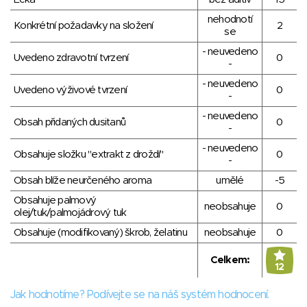
nehodnotí
Konkrétní požadavky na složení
2
se
- neuvedeno
Uvedeno zdravotní tvrzení
0
-
- neuvedeno
Uvedeno výživové tvrzení
0
-
- neuvedeno
Obsah přidaných dusitanů
0
-
- neuvedeno
Obsahuje složku "extrakt z droždí"
0
-
Obsah blíže neurčeného aroma
umělé
-5
Obsahuje palmový
neobsahuje
0
olej/tuk/palmojádrový tuk
Obsahuje (modifikovaný) škrob, želatinu
neobsahuje
0
Celkem:
12
Jak hodnotíme? Podívejte se na náš systém hodnocení.