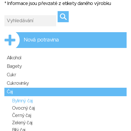
* Informace jsou převzaté z etikety daného výrobku
Nová potravina
Alkohol
Bagety
Cukr
Cukrovinky
Čaj
Bylinný čaj
Ovocný čaj
Černý čaj
Zelený čaj
Bílý čaj