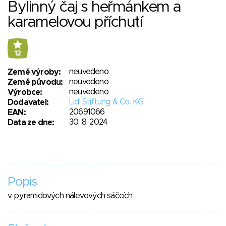
Bylinný čaj s heřmánkem a
karamelovou příchutí
12
neuvedeno
Země výroby:
neuvedeno
Země původu:
neuvedeno
Výrobce:
Lidl Stiftung & Co. KG
Dodavatel:
20691066
EAN:
30. 8. 2024
Data ze dne:
Popis
v pyramidových nálevových sáčcích