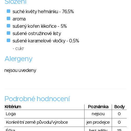
Složení
suché květy heřmánku - 76,5%
aroma
sušený kořen lékořice - 5%
sušené ostružinové listy
sušené karamelové vločky - 0,5%
- cukr
Alergeny
nejsou uvedeny
Podrobné hodnocení
Kritérium
Poznámka
Body
Loga
nejsou
0
Konkrétní země původu/výrobce
jen prodejce
0
Éčka
bez aditiv
15