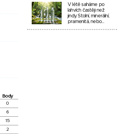
V létě saháme po
lahvích častěji než
jindy. Stolní, minerální,
pramenitá, nebo…
Body
0
6
15
2