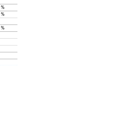
 %
 %
 %