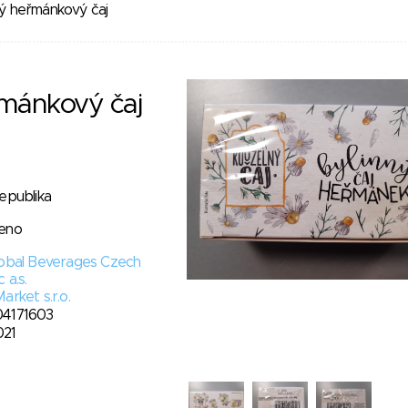
ný heřmánkový čaj
řmánkový čaj
epublika
eno
lobal Beverages Czech
 a.s.
arket s.r.o.
4171603
021