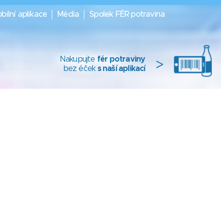
bilní aplikace
Média
Spolek FÉR potravina
Nakupujte
fér potraviny
>
bez éček
s naší aplikací