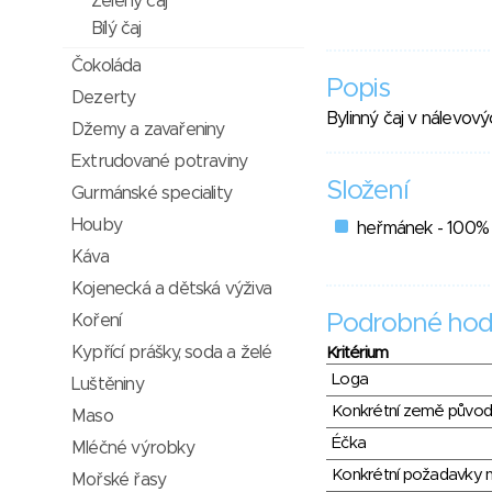
Zelený čaj
Bílý čaj
Čokoláda
Popis
Dezerty
Bylinný čaj v nálevový
Džemy a zavařeniny
Extrudované potraviny
Složení
Gurmánské speciality
Houby
heřmánek - 100%
Káva
Kojenecká a dětská výživa
Podrobné hod
Koření
Kypřící prášky, soda a želé
Kritérium
Loga
Luštěniny
Konkrétní země půvo
Maso
Éčka
Mléčné výrobky
Konkrétní požadavky n
Mořské řasy