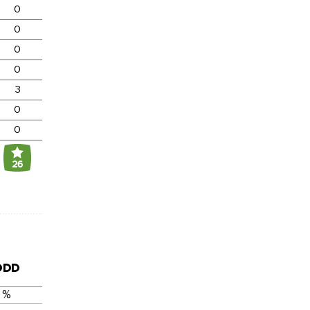
0
0
0
0
3
0
0
26
DDD
 %