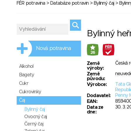
FÉR potravina
>
Databáze potravin
>
Bylinný čaj
> Bylin
Bylinný he
Nová potravina
26
Česká r
Země
Alkohol
výroby:
neuved
Země
Bagety
původu:
Cukr
Tata G
Výrobce:
Republic
Cukrovinky
Penny M
Dodavatel:
Čaj
859400
EAN:
30. 3. 2
Data ze
Bylinný čaj
dne:
Ovocný čaj
Černý čaj