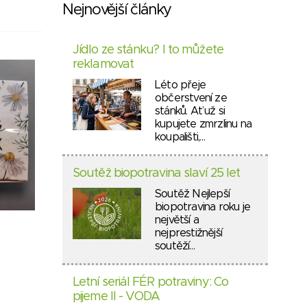
Nejnovější články
Jídlo ze stánku? I to můžete
reklamovat
Léto přeje
občerstvení ze
stánků. Ať už si
kupujete zmrzlinu na
koupališti,…
Soutěž biopotravina slaví 25 let
Soutěž Nejlepší
biopotravina roku je
největší a
nejprestižnější
soutěží…
Letní seriál FÉR potraviny: Co
pijeme II - VODA