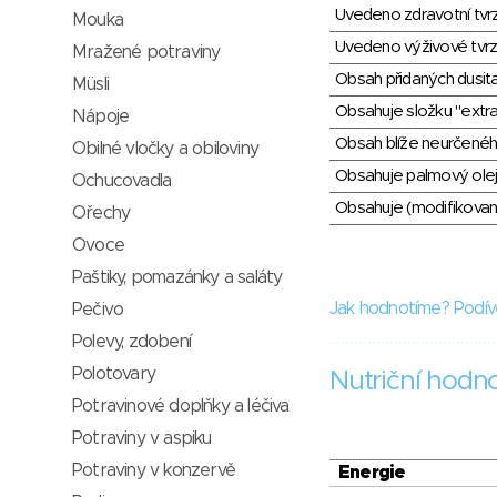
Uvedeno zdravotní tvr
Mouka
Uvedeno výživové tvrz
Mražené potraviny
Obsah přidaných dusit
Müsli
Obsahuje složku "extra
Nápoje
Obsah blíže neurčené
Obilné vločky a obiloviny
Obsahuje palmový olej
Ochucovadla
Obsahuje (modifikovaný
Ořechy
Ovoce
Paštiky, pomazánky a saláty
Jak hodnotíme? Podív
Pečivo
Polevy, zdobení
Polotovary
Nutriční hodn
Potravinové doplňky a léčiva
Potraviny v aspiku
Potraviny v konzervě
Energie