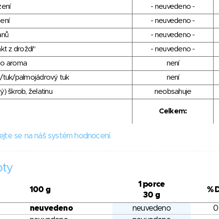
zení
- neuvedeno -
ení
- neuvedeno -
anů
- neuvedeno -
kt z droždí"
- neuvedeno -
ho aroma
není
/tuk/palmojádrový tuk
není
) škrob, želatinu
neobsahuje
Celkem:
ejte se na náš systém hodnocení.
oty
1 porce
100 g
% 
30 g
neuvedeno
neuvedeno
0