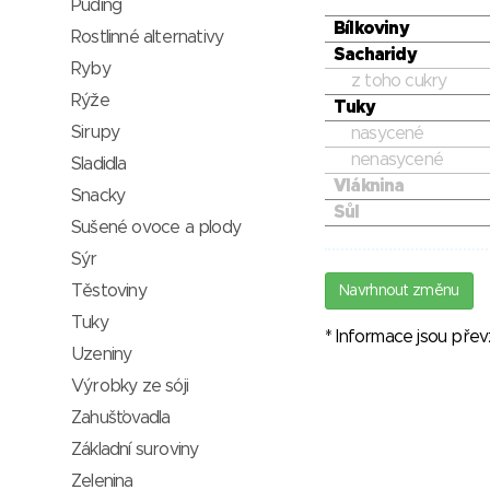
Puding
Bílkoviny
Rostlinné alternativy
Sacharidy
Ryby
z toho cukry
Rýže
Tuky
Sirupy
nasycené
nenasycené
Sladidla
Vláknina
Snacky
Sůl
Sušené ovoce a plody
Sýr
Těstoviny
Navrhnout změnu
Tuky
* Informace jsou pře
Uzeniny
Výrobky ze sóji
Zahušťovadla
Základní suroviny
Zelenina