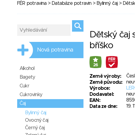
FÉR potravina
>
Databáze potravin
>
Bylinný čaj
> Dětsk
Dětský čaj 
bříško
Nová potravina
26
Alkohol
Čes
Země výroby:
Bagety
neu
Země původu:
Cukr
LERO
Výrobce:
neu
Dodavatel:
Cukrovinky
859
EAN:
Čaj
19. 
Data ze dne:
Bylinný čaj
Ovocný čaj
Černý čaj