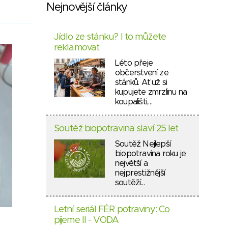
Nejnovější články
Jídlo ze stánku? I to můžete
reklamovat
Léto přeje
občerstvení ze
stánků. Ať už si
kupujete zmrzlinu na
koupališti,…
Soutěž biopotravina slaví 25 let
Soutěž Nejlepší
biopotravina roku je
největší a
nejprestižnější
soutěží…
Letní seriál FÉR potraviny: Co
pijeme II - VODA