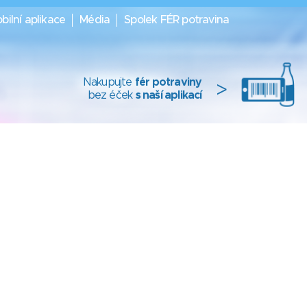
bilní aplikace
Média
Spolek FÉR potravina
Nakupujte
fér potraviny
>
bez éček
s naší aplikací