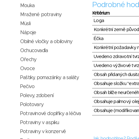
Podrobné hod
Mouka
Kritérium
Mražené potraviny
Loga
Müsli
Konkrétní země půvo
Nápoje
Éčka
Obilné vločky a obiloviny
Konkrétní požadavky n
Ochucovadla
Uvedeno zdravotní tvr
Ořechy
Uvedeno výživové tvrz
Ovoce
Obsah přidaných dusit
Paštiky, pomazánky a saláty
Obsahuje složku "extra
Pečivo
Obsah blíže neurčené
Polevy, zdobení
Obsahuje palmový olej
Polotovary
Obsahuje (modifikovaný
Potravinové doplňky a léčiva
Potraviny v aspiku
Potraviny v konzervě
Jak hodnotíme? Podív