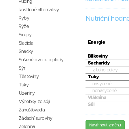
Puding
Rostlinné alternativy
Nutriční hodn
Ryby
Rýže
Sirupy
Energie
Sladidla
Snacky
Bílkoviny
Sušené ovoce a plody
Sacharidy
Sýr
z toho cukry
Těstoviny
Tuky
nasycené
Tuky
nenasycené
Uzeniny
Vláknina
Výrobky ze sóji
Sůl
Zahušťovadla
Základní suroviny
Navrhnout změnu
Zelenina