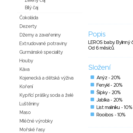
Zelený čaj
Bílý čaj
Čokoláda
Dezerty
Popis
Džemy a zavařeniny
LEROS baby. Bylinný č
Extrudované potraviny
Od 6 měsíců.
Gurmánské speciality
Houby
Složení
Káva
Anýz - 20%
Kojenecká a dětská výživa
Fenykl - 20%
Koření
Šípky - 20%
Kypřící prášky, soda a želé
Jablka - 20%
Luštěniny
List maliníku - 10%
Maso
Rooibos - 10%
Mléčné výrobky
Mořské řasy