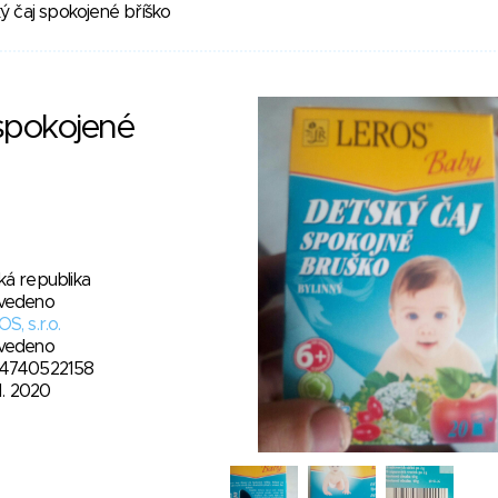
ý čaj spokojené bříško
spokojené
ká republika
vedeno
S, s.r.o.
vedeno
4740522158
11. 2020