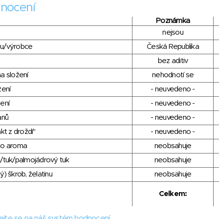
nocení
Poznámka
nejsou
du/výrobce
Česká Republika
bez aditiv
a složení
nehodnotí se
zení
- neuvedeno -
ení
- neuvedeno -
anů
- neuvedeno -
kt z droždí"
- neuvedeno -
ho aroma
neobsahuje
/tuk/palmojádrový tuk
neobsahuje
) škrob, želatinu
neobsahuje
Celkem:
ejte se na náš systém hodnocení.