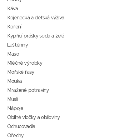
Káva
Kojenecká a dětská výživa
Koření
Kypřící prášky, soda a želé
Luštěniny
Maso
Mléčné výrobky
Mořské řasy
Mouka
Mražené potraviny
Müsli
Nápoje
Obilné vločky a obiloviny
Ochucovadla
Ořechy