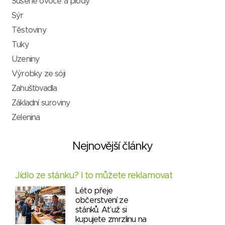
Sušené ovoce a plody
Sýr
Těstoviny
Tuky
Uzeniny
Výrobky ze sóji
Zahušťovadla
Základní suroviny
Zelenina
Nejnovější články
Jídlo ze stánku? I to můžete reklamovat
Léto přeje
občerstvení ze
stánků. Ať už si
kupujete zmrzlinu na