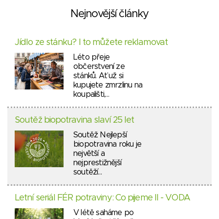
Nejnovější články
Jídlo ze stánku? I to můžete reklamovat
Léto přeje
občerstvení ze
stánků. Ať už si
kupujete zmrzlinu na
koupališti,…
Soutěž biopotravina slaví 25 let
Soutěž Nejlepší
biopotravina roku je
největší a
nejprestižnější
soutěží…
Letní seriál FÉR potraviny: Co pijeme II - VODA
V létě saháme po