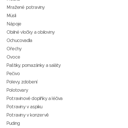
Mražené potraviny
Müsli
Nápoje
Obilné vločky a obiloviny
Ochucovadla
Ořechy
Ovoce
Paštiky, pomazánky a saláty
Pečivo
Polevy, zdobení
Polotovary
Potravinové doplňky a léčiva
Potraviny v aspiku
Potraviny v konzervě
Puding