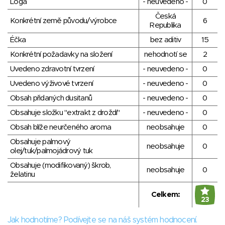
Loga
- neuvedeno -
0
Česká
Konkrétní země původu/výrobce
6
Republika
Éčka
bez aditiv
15
Konkrétní požadavky na složení
nehodnotí se
2
Uvedeno zdravotní tvrzení
- neuvedeno -
0
Uvedeno výživové tvrzení
- neuvedeno -
0
Obsah přidaných dusitanů
- neuvedeno -
0
Obsahuje složku "extrakt z droždí"
- neuvedeno -
0
Obsah blíže neurčeného aroma
neobsahuje
0
Obsahuje palmový
neobsahuje
0
olej/tuk/palmojádrový tuk
Obsahuje (modifikovaný) škrob,
neobsahuje
0
želatinu
Celkem:
23
Jak hodnotíme? Podívejte se na náš systém hodnocení.