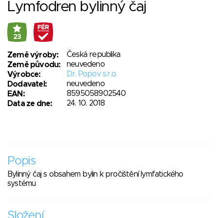
Lymfodren bylinný čaj
23
Česká republika
Země výroby:
neuvedeno
Země původu:
Dr. Popov s.r.o.
Výrobce:
neuvedeno
Dodavatel:
8595058902540
EAN:
24. 10. 2018
Data ze dne:
Popis
Bylinný čaj s obsahem bylin k pročištění lymfatického
systému
Složení