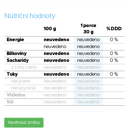
Nutriční hodnoty
1 porce
100 g
% DDD
30 g
Energie
neuvedeno
neuvedeno
0 %
neuvedeno
neuvedeno
Bílkoviny
neuvedeno
neuvedeno
0 %
Sacharidy
neuvedeno
neuvedeno
0 %
z toho cukry
neuvedeno
neuvedeno
Tuky
neuvedeno
neuvedeno
0 %
nasycené
neuvedeno
neuvedeno
nenasycené
neuvedeno
neuvedeno
Vláknina
neuvedeno
neuvedeno
Sůl
neuvedeno
neuvedeno
Navrhnout změnu