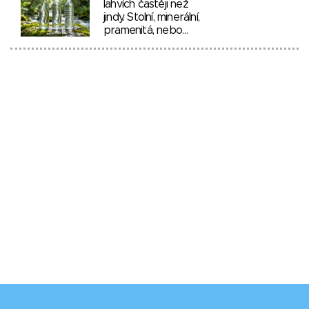
lahvích častěji než
jindy. Stolní, minerální,
pramenitá, nebo…