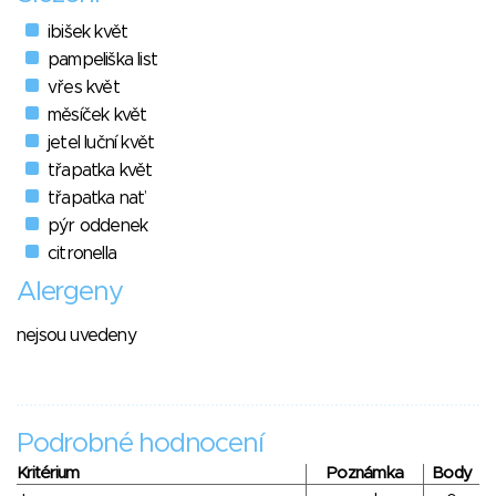
ibišek květ
pampeliška list
vřes květ
měsíček květ
jetel luční květ
třapatka květ
třapatka nať
pýr oddenek
citronella
Alergeny
nejsou uvedeny
Podrobné hodnocení
Kritérium
Poznámka
Body