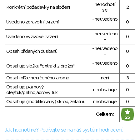
nehodnotí
Konkrétní požadavky na složení
2
se
- neuvedeno
Uvedeno zdravotní tvrzení
0
-
- neuvedeno
Uvedeno výživové tvrzení
0
-
- neuvedeno
Obsah přidaných dusitanů
0
-
- neuvedeno
Obsahuje složku "extrakt z droždí"
0
-
Obsah blíže neurčeného aroma
není
3
Obsahuje palmový
neobsahuje
0
olej/tuk/palmojádrový tuk
Obsahuje (modifikovaný) škrob, želatinu
neobsahuje
0
Celkem:
25
Jak hodnotíme? Podívejte se na náš systém hodnocení.