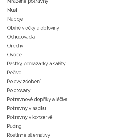
Mražené potraviny
Müsli
Nápoje
Obilné vločky a obiloviny
Ochucovadla
Ořechy
Ovoce
Paštiky, pomazánky a saláty
Pečivo
Polevy, zdobení
Polotovary
Potravinové doplňky a léčiva
Potraviny v aspiku
Potraviny v konzervě
Puding
Rostlinné alternativy