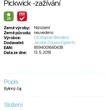
Pickwick -zažívání
25
Nizozemí
Země výroby:
neuvedeno
Země původu:
D.E.Master Blenders
Výrobce:
Jacobs Douwe Egberts
Dodavatel:
8594001660438
EAN:
13. 5. 2018
Data ze dne:
Popis
Bylinný čaj
Složení