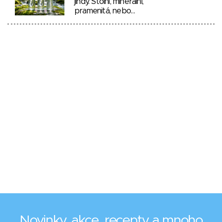
jindy. Stolní, minerální,
pramenitá, nebo…
Novinky, akce, recepty a mnoho