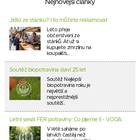
Nejnovější články
Jídlo ze stánku? I to můžete reklamovat
Léto přeje
občerstvení ze
stánků. Ať už si
kupujete zmrzlinu na
koupališti,…
Soutěž biopotravina slaví 25 let
Soutěž Nejlepší
biopotravina roku je
největší a
nejprestižnější
soutěží…
Letní seriál FÉR potraviny: Co pijeme II - VODA
V létě saháme po
lahvích častěji než