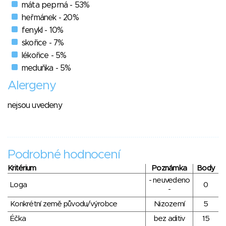
máta peprná - 53%
heřmánek - 20%
fenykl - 10%
skořice - 7%
lékořice - 5%
meduňka - 5%
Alergeny
nejsou uvedeny
Podrobné hodnocení
Kritérium
Poznámka
Body
- neuvedeno
Loga
0
-
Konkrétní země původu/výrobce
Nizozemí
5
Éčka
bez aditiv
15