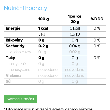
Nutriční hodnoty
1 porce
100 g
% DDD
20 g
Energie
1 kcal
0 kcal
0 %
3 kJ
0.6 kJ
Bílkoviny
0 g
0 g
0 %
Sacharidy
0.2 g
0.04 g
0 %
z toho cukry
0.1 g
0.02 g
Tuky
0 g
0 g
0 %
nasycené
0 g
0 g
nenasycené
neuvedeno
neuvedeno
Vláknina
neuvedeno
neuvedeno
Sůl
0 g
0 g
Navrhnout změnu
* Informace jsou převzaté z etikety daného výrobku