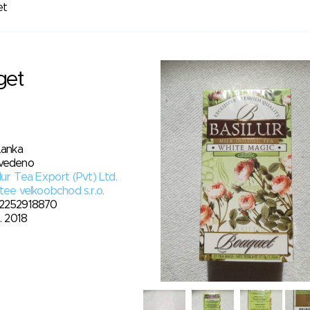
et
get
Lanka
vedeno
lur Tea Export (Pvt) Ltd.
tee velkoobchod s.r.o.
2252918870
5. 2018