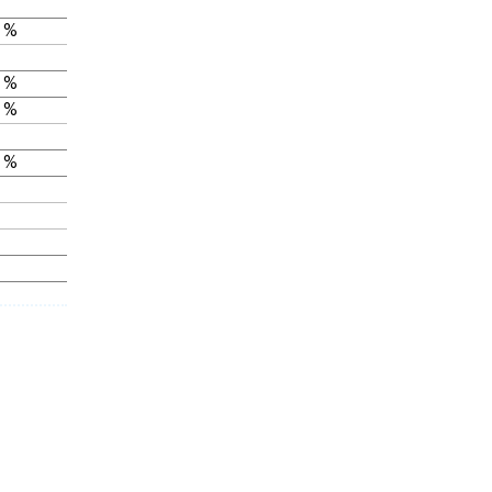
 %
 %
 %
 %