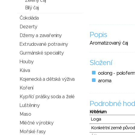
Zelený čaj
Bílý čaj
Čokoláda
Dezerty
Popis
Džemy a zavařeniny
Aromatizovaný čaj
Extrudované potraviny
Gurmánské speciality
Houby
Složení
Káva
oolong - polofer
Kojenecká a dětská výživa
aroma
Koření
Kypřící prášky, soda a želé
Podrobné hod
Luštěniny
Kritérium
Maso
Loga
Mléčné výrobky
Konkrétní země půvo
Mořské řasy