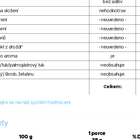
bez aditiv
a složení
nehodnotí se
zení
- neuvedeno -
ení
- neuvedeno -
anů
- neuvedeno -
kt z droždí"
- neuvedeno -
ho aroma
je
/tuk/palmojádrový tuk
neobsahuje
) škrob, želatinu
neobsahuje
Celkem:
ejte se na náš systém hodnocení.
oty
1 porce
100 g
% 