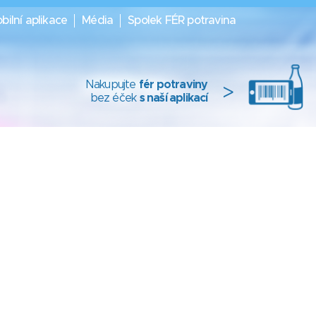
bilní aplikace
Média
Spolek FÉR potravina
Nakupujte
fér potraviny
>
bez éček
s naší aplikací