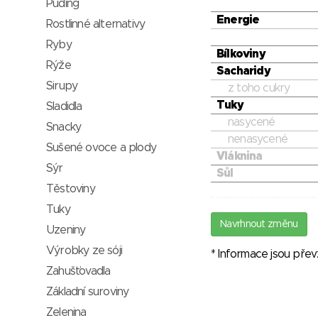
Puding
Energie
Rostlinné alternativy
Ryby
Bílkoviny
Rýže
Sacharidy
Sirupy
z toho cukry
Tuky
Sladidla
nasycené
Snacky
nenasycené
Sušené ovoce a plody
Vláknina
Sýr
Sůl
Těstoviny
Tuky
Navrhnout změnu
Uzeniny
Výrobky ze sóji
* Informace jsou pře
Zahušťovadla
Základní suroviny
Zelenina