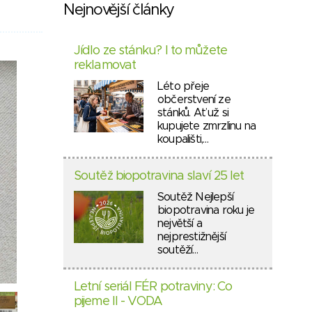
Nejnovější články
Jídlo ze stánku? I to můžete
reklamovat
Léto přeje
občerstvení ze
stánků. Ať už si
kupujete zmrzlinu na
koupališti,…
Soutěž biopotravina slaví 25 let
Soutěž Nejlepší
biopotravina roku je
největší a
nejprestižnější
soutěží…
Letní seriál FÉR potraviny: Co
pijeme II - VODA