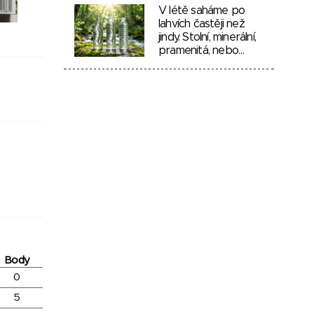
V létě saháme po
lahvích častěji než
jindy. Stolní, minerální,
pramenitá, nebo…
Body
0
5