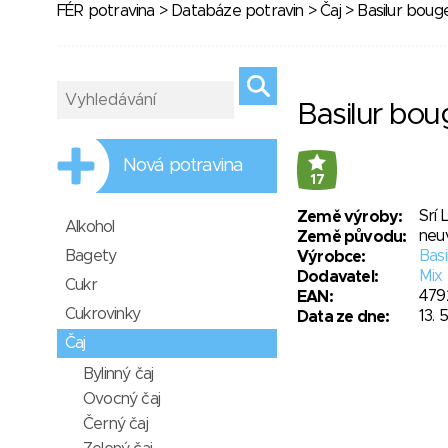
FÉR potravina
>
Databáze potravin
>
Čaj
> Basilur boug
Basilur bou
Nová potravina
17
Srí 
Země výroby:
Alkohol
neu
Země původu:
Bagety
Basi
Výrobce:
Mix 
Dodavatel:
Cukr
479
EAN:
Cukrovinky
13. 
Data ze dne:
Čaj
Bylinný čaj
Ovocný čaj
Černý čaj