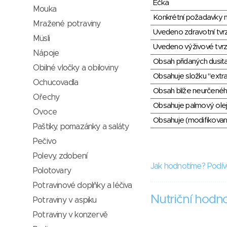
Éčka
Mouka
Konkrétní požadavky n
Mražené potraviny
Uvedeno zdravotní tvr
Müsli
Uvedeno výživové tvrz
Nápoje
Obsah přidaných dusit
Obilné vločky a obiloviny
Obsahuje složku "extra
Ochucovadla
Obsah blíže neurčené
Ořechy
Obsahuje palmový olej
Ovoce
Obsahuje (modifikovaný
Paštiky, pomazánky a saláty
Pečivo
Polevy, zdobení
Jak hodnotíme? Podív
Polotovary
Potravinové doplňky a léčiva
Nutriční hodn
Potraviny v aspiku
Potraviny v konzervě