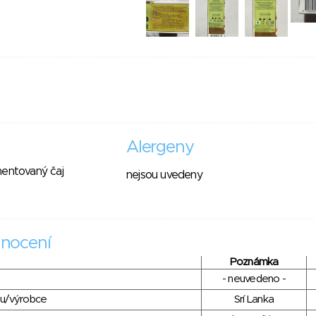
Alergeny
mentovaný čaj
nejsou uvedeny
nocení
Poznámka
- neuvedeno -
du/výrobce
Srí Lanka