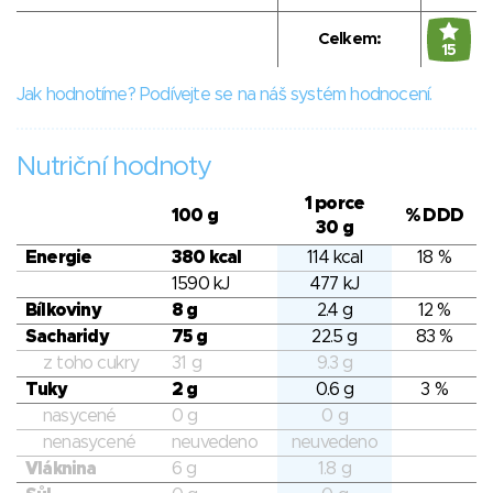
Celkem:
15
Jak hodnotíme? Podívejte se na náš systém hodnocení.
Nutriční hodnoty
1 porce
100 g
% DDD
30 g
Energie
380 kcal
114 kcal
18 %
1590 kJ
477 kJ
Bílkoviny
8 g
2.4 g
12 %
Sacharidy
75 g
22.5 g
83 %
z toho cukry
31 g
9.3 g
Tuky
2 g
0.6 g
3 %
nasycené
0 g
0 g
nenasycené
neuvedeno
neuvedeno
Vláknina
6 g
1.8 g