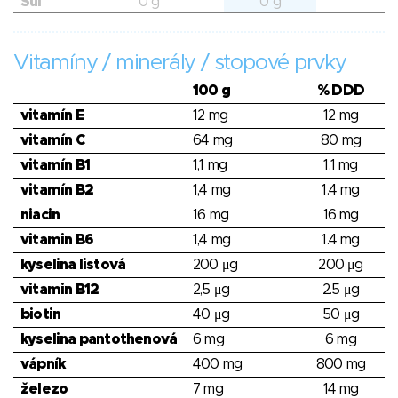
Sůl
0 g
0 g
Vitamíny / minerály / stopové prvky
100 g
% DDD
vitamín E
12 mg
12 mg
vitamín C
64 mg
80 mg
vitamín B1
1,1 mg
1.1 mg
vitamín B2
1,4 mg
1.4 mg
niacin
16 mg
16 mg
vitamin B6
1,4 mg
1.4 mg
kyselina listová
200 μg
200 μg
vitamin B12
2,5 μg
2.5 μg
biotin
40 μg
50 μg
kyselina pantothenová
6 mg
6 mg
vápník
400 mg
800 mg
železo
7 mg
14 mg