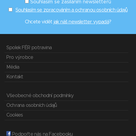
Souhlasím se zasíláním newsletterů
Souhlasím se zpracováním a ochranou osobních údajů
Chcete vidět
jak náš newsletter vypadá
?
Spolek FÉR potravina
Pro výrobce
Média
Kontakt
Všeobecné obchodní podmínky
Ochrana osobních údajů
Cookies
Podpořte nás na Facebooku