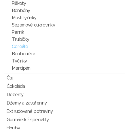
Piškoty
Bonbóny
Müsli tyčinky
Sezamové cukrovinky
Perník
Trubičky
Cereálie
Bonboniéra
Tyčinky
Marcipán
Čaj
Čokoláda
Dezerty
Džemy a zavařeniny
Extrudované potraviny
Gurmánské speciality
Houby