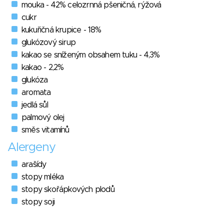
mouka - 42% celozrnná pšeničná, rýžová
cukr
kukuřičná krupice - 18%
glukózový sirup
kakao se sníženým obsahem tuku - 4,3%
kakao - 2,2%
glukóza
aromata
jedlá sůl
palmový olej
směs vitamínů
Alergeny
arašídy
stopy mléka
stopy skořápkových plodů
stopy soji