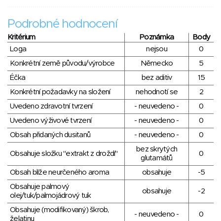
Podrobné hodnocení
Kritérium
Poznámka
Body
Loga
nejsou
0
Konkrétní země původu/výrobce
Německo
5
Éčka
bez aditiv
15
Konkrétní požadavky na složení
nehodnotí se
2
Uvedeno zdravotní tvrzení
- neuvedeno -
0
Uvedeno výživové tvrzení
- neuvedeno -
0
Obsah přidaných dusitanů
- neuvedeno -
0
bez skrytých
Obsahuje složku "extrakt z droždí"
0
glutamátů
Obsah blíže neurčeného aroma
obsahuje
-5
Obsahuje palmový
obsahuje
-2
olej/tuk/palmojádrový tuk
Obsahuje (modifikovaný) škrob,
- neuvedeno -
0
želatinu