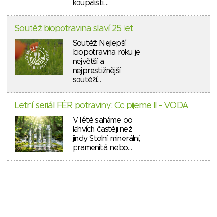
koupališti,…
Soutěž biopotravina slaví 25 let
Soutěž Nejlepší
biopotravina roku je
největší a
nejprestižnější
soutěží…
Letní seriál FÉR potraviny: Co pijeme II - VODA
V létě saháme po
lahvích častěji než
jindy. Stolní, minerální,
pramenitá, nebo…