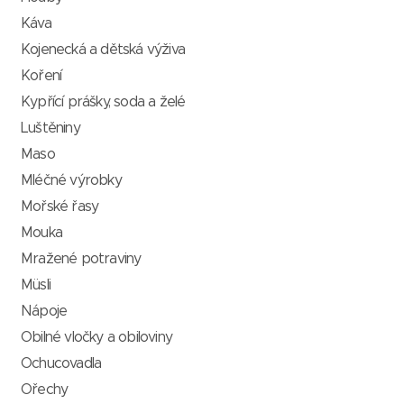
Káva
Kojenecká a dětská výživa
Koření
Kypřící prášky, soda a želé
Luštěniny
Maso
Mléčné výrobky
Mořské řasy
Mouka
Mražené potraviny
Müsli
Nápoje
Obilné vločky a obiloviny
Ochucovadla
Ořechy