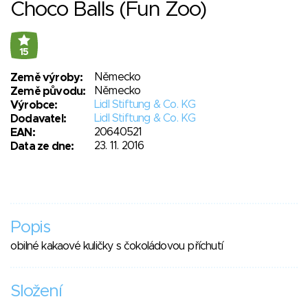
Choco Balls (Fun Zoo)
15
Německo
Země výroby:
Německo
Země původu:
Lidl Stiftung & Co. KG
Výrobce:
Lidl Stiftung & Co. KG
Dodavatel:
20640521
EAN:
23. 11. 2016
Data ze dne:
Popis
obilné kakaové kuličky s čokoládovou příchutí
Složení