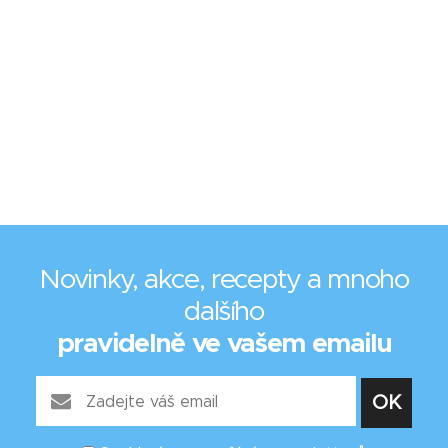
Novinky, akce, recepty a mnoho
dalšího
pravidelně ve vašem emailu