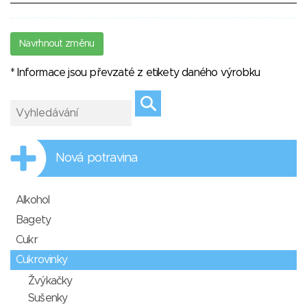
Navrhnout změnu
* Informace jsou převzaté z etikety daného výrobku
Nová potravina
Alkohol
Bagety
Cukr
Cukrovinky
Žvýkačky
Sušenky