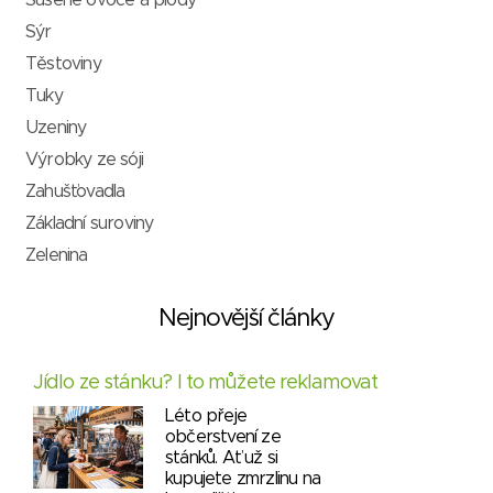
Sušené ovoce a plody
Sýr
Těstoviny
Tuky
Uzeniny
Výrobky ze sóji
Zahušťovadla
Základní suroviny
Zelenina
Nejnovější články
Jídlo ze stánku? I to můžete reklamovat
Léto přeje
občerstvení ze
stánků. Ať už si
kupujete zmrzlinu na