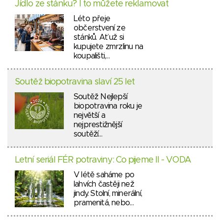
Jídlo ze stánku? I to můžete reklamovat
Léto přeje
občerstvení ze
stánků. Ať už si
kupujete zmrzlinu na
koupališti,…
Soutěž biopotravina slaví 25 let
Soutěž Nejlepší
biopotravina roku je
největší a
nejprestižnější
soutěží…
Letní seriál FÉR potraviny: Co pijeme II - VODA
V létě saháme po
lahvích častěji než
jindy. Stolní, minerální,
pramenitá, nebo…