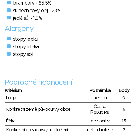
brambory - 65,5%
slunečnicový olej - 33%
jedlá sůl - 1,5%
Alergeny
stopy lepku
stopy mléka
stopy soji
Podrobné hodnocení
Kritérium
Poznámka
Body
Loga
nejsou
0
Česká
Konkrétní země původu/výrobce
6
Republika
Éčka
bez aditiv
15
Konkrétní požadavky na složení
nehodnotí se
2