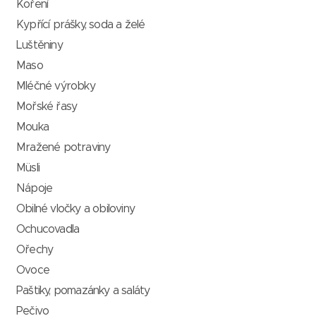
Koření
Kypřící prášky, soda a želé
Luštěniny
Maso
Mléčné výrobky
Mořské řasy
Mouka
Mražené potraviny
Müsli
Nápoje
Obilné vločky a obiloviny
Ochucovadla
Ořechy
Ovoce
Paštiky, pomazánky a saláty
Pečivo