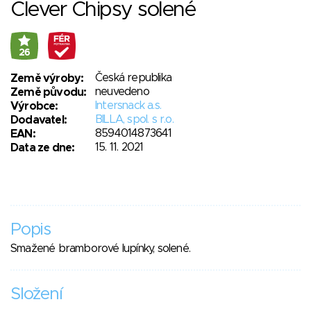
Clever Chipsy solené
26
Česká republika
Země výroby:
neuvedeno
Země původu:
Intersnack a.s.
Výrobce:
BILLA, spol. s r.o.
Dodavatel:
8594014873641
EAN:
15. 11. 2021
Data ze dne:
Popis
Smažené bramborové lupínky, solené.
Složení