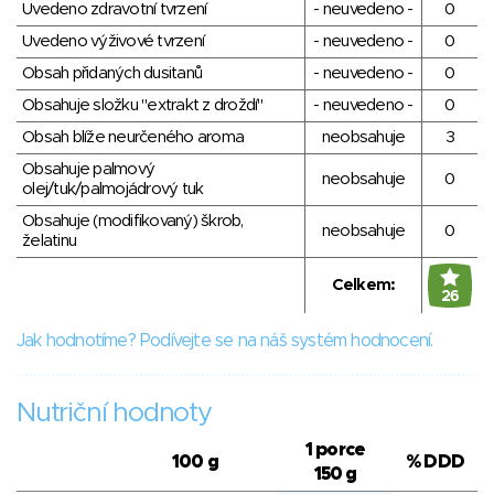
Uvedeno zdravotní tvrzení
- neuvedeno -
0
Uvedeno výživové tvrzení
- neuvedeno -
0
Obsah přidaných dusitanů
- neuvedeno -
0
Obsahuje složku "extrakt z droždí"
- neuvedeno -
0
Obsah blíže neurčeného aroma
neobsahuje
3
Obsahuje palmový
neobsahuje
0
olej/tuk/palmojádrový tuk
Obsahuje (modifikovaný) škrob,
neobsahuje
0
želatinu
Celkem:
26
Jak hodnotíme? Podívejte se na náš systém hodnocení.
Nutriční hodnoty
1 porce
100 g
% DDD
150 g