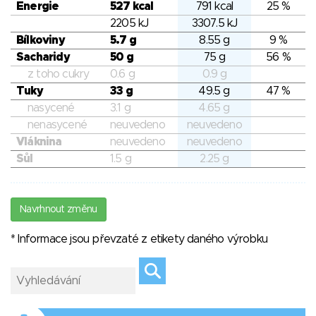
Energie
527 kcal
791 kcal
25 %
2205 kJ
3307.5 kJ
Bílkoviny
5.7 g
8.55 g
9 %
Sacharidy
50 g
75 g
56 %
z toho cukry
0.6 g
0.9 g
Tuky
33 g
49.5 g
47 %
nasycené
3.1 g
4.65 g
nenasycené
neuvedeno
neuvedeno
Vláknina
neuvedeno
neuvedeno
Sůl
1.5 g
2.25 g
Navrhnout změnu
* Informace jsou převzaté z etikety daného výrobku