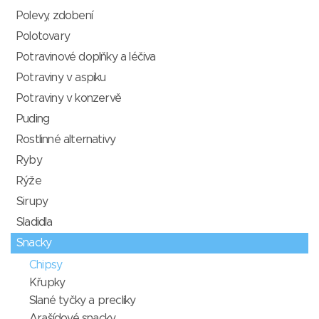
Polevy, zdobení
Polotovary
Potravinové doplňky a léčiva
Potraviny v aspiku
Potraviny v konzervě
Puding
Rostlinné alternativy
Ryby
Rýže
Sirupy
Sladidla
Snacky
Chipsy
Křupky
Slané tyčky a preclíky
Arašídové snacky