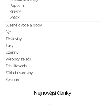
Popcorn
Krekry
Snack
Sušené ovoce a plody
Sýr
Těstoviny
Tuky
Uzeniny
Výrobky ze sóji
Zahušťovadla
Základní suroviny
Zelenina
Nejnovější články