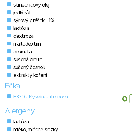
slunečnicový olej
jedlá sůl
sýrový prášek - 1%
laktóza
dextróza
maltodextrin
aromata
sušená cibule
sušený česnek
extrakty koření
Éčka
E330 - Kyselina citronová
Alergeny
laktóza
mléko, mléčné složky