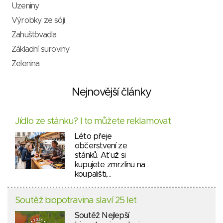
Uzeniny
Výrobky ze sóji
Zahušťovadla
Základní suroviny
Zelenina
Nejnovější články
Jídlo ze stánku? I to můžete reklamovat
Léto přeje
občerstvení ze
stánků. Ať už si
kupujete zmrzlinu na
koupališti,…
Soutěž biopotravina slaví 25 let
Soutěž Nejlepší