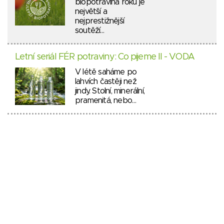
biopotravina roku je
největší a
nejprestižnější
soutěží…
Letní seriál FÉR potraviny: Co pijeme II - VODA
V létě saháme po
lahvích častěji než
jindy. Stolní, minerální,
pramenitá, nebo…