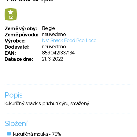
12
Belgie
Země výroby:
neuvedeno
Země původu:
NV Snack Food Pco Loco
Výrobce:
neuvedeno
Dodavatel:
8590421337134
EAN:
21. 3. 2022
Data ze dne:
Popis
kukuřičný snack s příchutí sýru, smažený
Složení
kukuřičná mouka - 75%