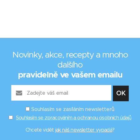
Novinky, akce, recepty a mnoho
dalšího
pravidelně ve vašem emailu
Souhlasím se zasíláním newsletterů
Souhlasím se zpracováním a ochranou osobních údajů
Chcete vidět
jak náš newsletter vypadá
?