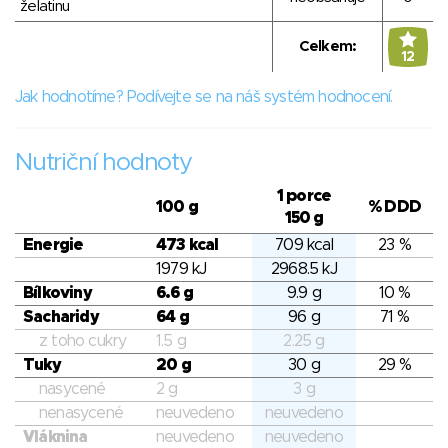
želatinu
Celkem:
12
Jak hodnotíme? Podívejte se na náš systém hodnocení.
Nutriční hodnoty
1 porce
100 g
% DDD
150 g
Energie
473 kcal
709 kcal
23 %
1979 kJ
2968.5 kJ
Bílkoviny
6.6 g
9.9 g
10 %
Sacharidy
64 g
96 g
71 %
z toho cukry
1.5 g
2.25 g
Tuky
20 g
30 g
29 %
nasycené
2 g
3 g
nenasycené
neuvedeno
neuvedeno
Vláknina
neuvedeno
neuvedeno