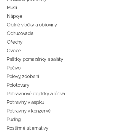
Müsli
Nápoje
Obilné vločky a obiloviny
Ochucovadla
Ořechy
Ovoce
Paštiky, pomazánky a saláty
Pečivo
Polevy, zdobení
Polotovary
Potravinové doplňky a léčiva
Potraviny v aspiku
Potraviny v konzervě
Puding
Rostlinné alternativy