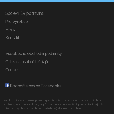
Spolek FÉR potravina
Pro výrobce
Média
Kontakt
Všeobecné obchodní podmínky
Ochrana osobních údajů
Cookies
Podpořte nás na Facebooku
Explicitně zakazujeme jakékoli použití části nebo celého obsahu těchto
stránek, jejich reprodukci, kopírování, úpravu a zvláště prezentaci na jiných
internetových stránkách bez našeho výslovného souhlasu.