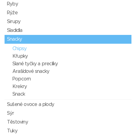
Ryby
Rýže
Sirupy
Sladidla
Snacky
Chipsy
Křupky
Slané tyčky a preclíky
Arašídové snacky
Popcorn
Krekry
Snack
Sušené ovoce a plody
Sýr
Těstoviny
Tuky