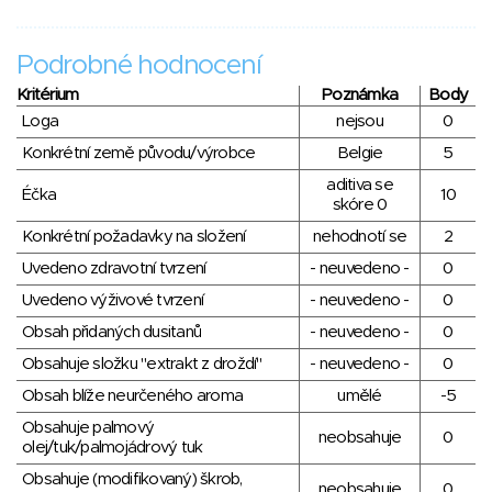
Podrobné hodnocení
Kritérium
Poznámka
Body
Loga
nejsou
0
Konkrétní země původu/výrobce
Belgie
5
aditiva se
Éčka
10
skóre 0
Konkrétní požadavky na složení
nehodnotí se
2
Uvedeno zdravotní tvrzení
- neuvedeno -
0
Uvedeno výživové tvrzení
- neuvedeno -
0
Obsah přidaných dusitanů
- neuvedeno -
0
Obsahuje složku "extrakt z droždí"
- neuvedeno -
0
Obsah blíže neurčeného aroma
umělé
-5
Obsahuje palmový
neobsahuje
0
olej/tuk/palmojádrový tuk
Obsahuje (modifikovaný) škrob,
neobsahuje
0