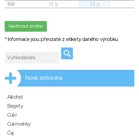
Sůl
1.6 g
2.4 g
Navrhnout změnu
* Informace jsou převzaté z etikety daného výrobku
Nová potravina
Alkohol
Bagety
Cukr
Cukrovinky
Čaj