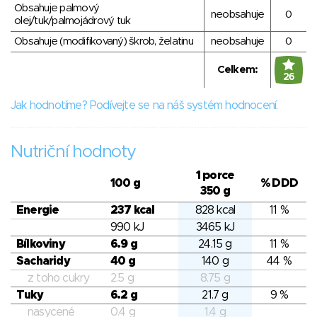
Obsahuje palmový
neobsahuje
0
olej/tuk/palmojádrový tuk
Obsahuje (modifikovaný) škrob, želatinu
neobsahuje
0
Celkem:
26
Jak hodnotíme? Podívejte se na náš systém hodnocení.
Nutriční hodnoty
1 porce
100 g
% DDD
350 g
Energie
237 kcal
828 kcal
11 %
990 kJ
3465 kJ
Bílkoviny
6.9 g
24.15 g
11 %
Sacharidy
40 g
140 g
44 %
z toho cukry
2.5 g
8.75 g
Tuky
6.2 g
21.7 g
9 %
nasycené
0.4 g
1.4 g