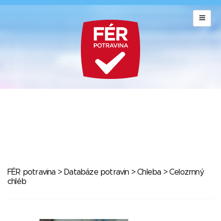
FÉR potravina
>
Databáze potravin
>
Chleba
> Celozrnný
chléb