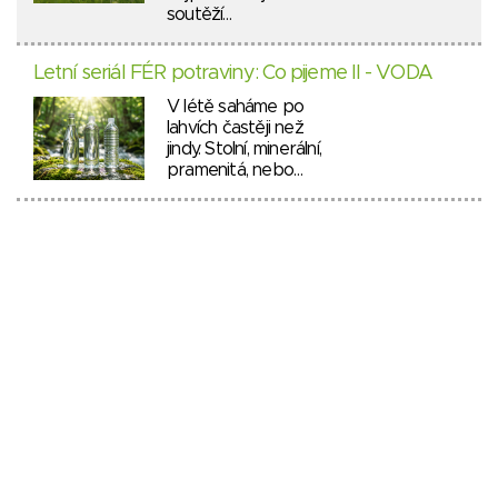
soutěží…
Letní seriál FÉR potraviny: Co pijeme II - VODA
V létě saháme po
lahvích častěji než
jindy. Stolní, minerální,
pramenitá, nebo…