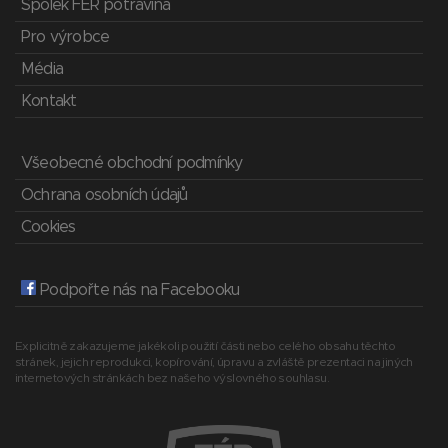
Spolek FÉR potravina
Pro výrobce
Média
Kontakt
Všeobecné obchodní podmínky
Ochrana osobních údajů
Cookies
Podpořte nás na Facebooku
Explicitně zakazujeme jakékoli použití části nebo celého obsahu těchto
stránek, jejich reprodukci, kopírování, úpravu a zvláště prezentaci na jiných
internetových stránkách bez našeho výslovného souhlasu.