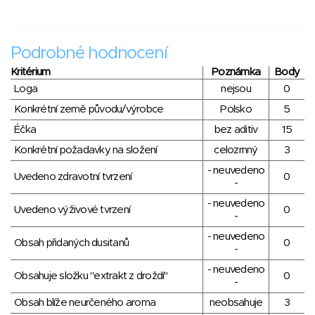
Podrobné hodnocení
Kritérium
Poznámka
Body
Loga
nejsou
0
Konkrétní země původu/výrobce
Polsko
5
Éčka
bez aditiv
15
Konkrétní požadavky na složení
celozrnný
3
- neuvedeno
Uvedeno zdravotní tvrzení
0
-
- neuvedeno
Uvedeno výživové tvrzení
0
-
- neuvedeno
Obsah přidaných dusitanů
0
-
- neuvedeno
Obsahuje složku "extrakt z droždí"
0
-
Obsah blíže neurčeného aroma
neobsahuje
3