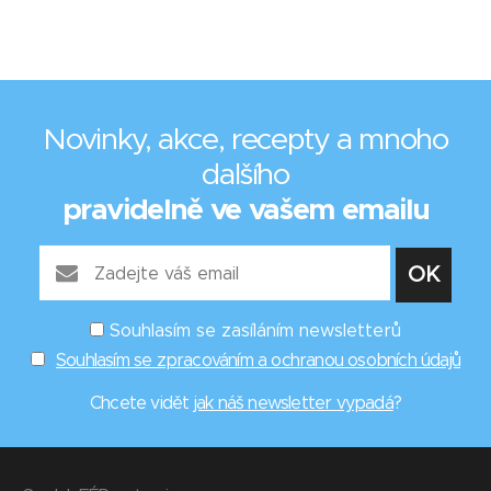
Novinky, akce, recepty a mnoho
dalšího
pravidelně ve vašem emailu
Souhlasím se zasíláním newsletterů
Souhlasím se zpracováním a ochranou osobních údajů
Chcete vidět
jak náš newsletter vypadá
?