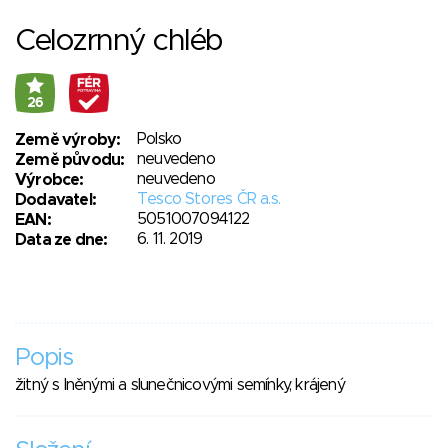
Celozrnný chléb
26
Polsko
Země výroby:
neuvedeno
Země původu:
neuvedeno
Výrobce:
Tesco Stores ČR a.s.
Dodavatel:
5051007094122
EAN:
6. 11. 2019
Data ze dne:
Popis
žitný s lněnými a slunečnicovými semínky, krájený