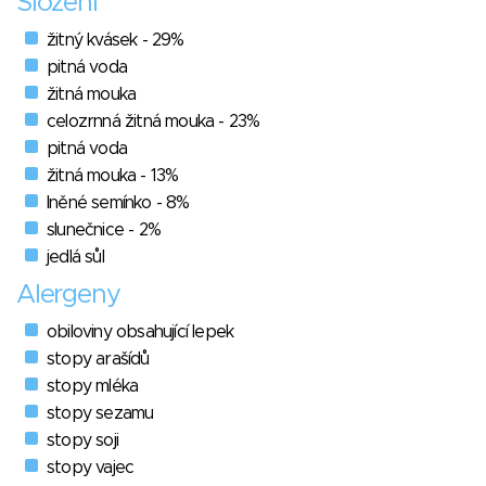
Složení
žitný kvásek - 29%
pitná voda
žitná mouka
celozrnná žitná mouka - 23%
pitná voda
žitná mouka - 13%
lněné semínko - 8%
slunečnice - 2%
jedlá sůl
Alergeny
obiloviny obsahující lepek
stopy arašídů
stopy mléka
stopy sezamu
stopy soji
stopy vajec