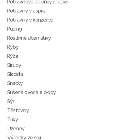
Potravinové doplňky a léčiva
Potraviny v aspiku
Potraviny v konzervě
Puding
Rostlinné alternativy
Ryby
Rýže
Sirupy
Sladidla
Snacky
Sušené ovoce a plody
Sýr
Těstoviny
Tuky
Uzeniny
Výrobky ze sóji