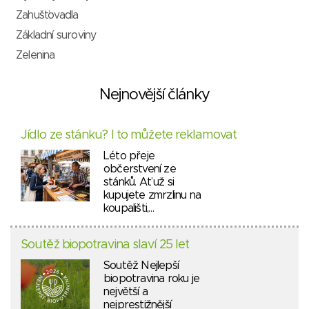
Zahušťovadla
Základní suroviny
Zelenina
Nejnovější články
Jídlo ze stánku? I to můžete reklamovat
Léto přeje
občerstvení ze
stánků. Ať už si
kupujete zmrzlinu na
koupališti,…
Soutěž biopotravina slaví 25 let
Soutěž Nejlepší
biopotravina roku je
největší a
nejprestižnější