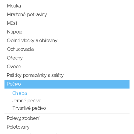
Mouka
Mražené potraviny
Müsli
Nápoje
Obilné vločky a obiloviny
Ochucovadla
Ořechy
Ovoce
Paštiky, pomazánky a saláty
Pečivo
Chleba
Jemné pečivo
Trvanlivé pečivo
Polevy, zdobení
Polotovary