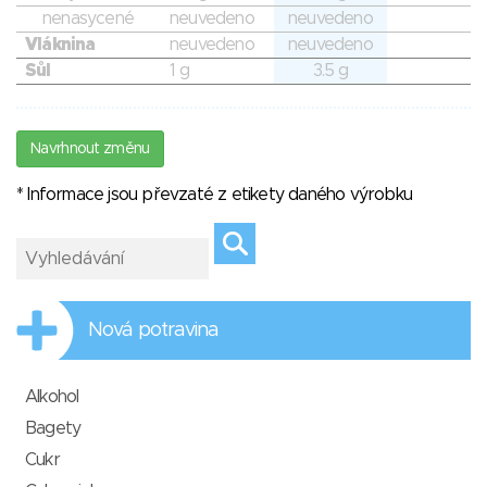
nenasycené
neuvedeno
neuvedeno
Vláknina
neuvedeno
neuvedeno
Sůl
1 g
3.5 g
Navrhnout změnu
* Informace jsou převzaté z etikety daného výrobku
Nová potravina
Alkohol
Bagety
Cukr