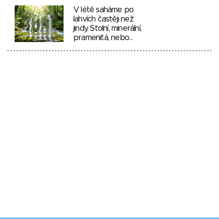
V létě saháme po
lahvích častěji než
jindy. Stolní, minerální,
pramenitá, nebo…