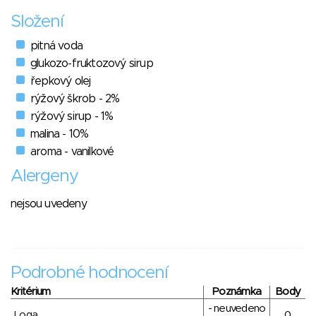
Složení
pitná voda
glukozo-fruktozový sirup
řepkový olej
rýžový škrob - 2%
rýžový sirup - 1%
malina - 10%
aroma - vanilkové
Alergeny
nejsou uvedeny
Podrobné hodnocení
Kritérium
Poznámka
Body
- neuvedeno
Loga
0