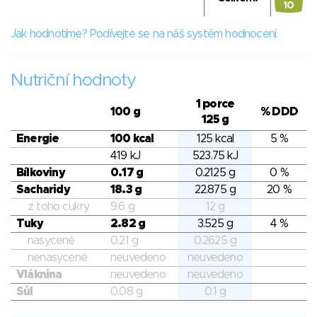
10
Jak hodnotíme? Podívejte se na náš systém hodnocení.
Nutriční hodnoty
1 porce
100 g
% DDD
125 g
Energie
100 kcal
125 kcal
5 %
419 kJ
523.75 kJ
Bílkoviny
0.17 g
0.2125 g
0 %
Sacharidy
18.3 g
22.875 g
20 %
z toho cukry
9.6 g
12 g
Tuky
2.82 g
3.525 g
4 %
nasycené
0.21 g
0.2625 g
nenasycené
neuvedeno
neuvedeno
Vláknina
neuvedeno
neuvedeno
Sůl
0.08 g
0.1 g