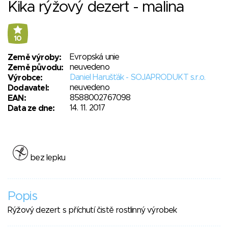
Kika rýžový dezert - malina
10
Evropská unie
Země výroby:
neuvedeno
Země původu:
Daniel Harušťák - SOJAPRODUKT s.r.o.
Výrobce:
neuvedeno
Dodavatel:
8588002767098
EAN:
14. 11. 2017
Data ze dne:
bez lepku
Popis
Rýžový dezert s příchutí čistě rostlinný výrobek