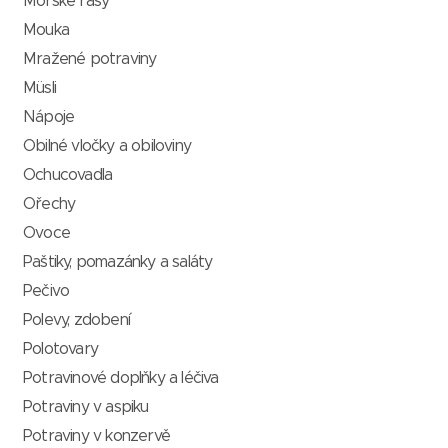
Mořské řasy
Mouka
Mražené potraviny
Müsli
Nápoje
Obilné vločky a obiloviny
Ochucovadla
Ořechy
Ovoce
Paštiky, pomazánky a saláty
Pečivo
Polevy, zdobení
Polotovary
Potravinové doplňky a léčiva
Potraviny v aspiku
Potraviny v konzervě