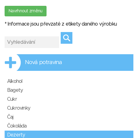
Navrhnout změnu
* Informace jsou převzaté z etikety daného výrobku
Nová potravina
Alkohol
Bagety
Cukr
Cukrovinky
Čaj
Čokoláda
Dezerty