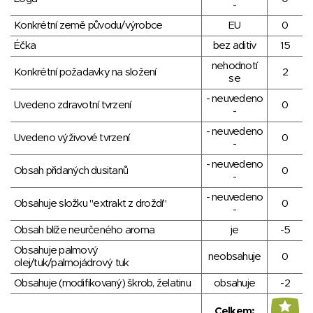
-
Konkrétní země původu/výrobce
EU
0
Éčka
bez aditiv
15
nehodnotí
Konkrétní požadavky na složení
2
se
- neuvedeno
Uvedeno zdravotní tvrzení
0
-
- neuvedeno
Uvedeno výživové tvrzení
0
-
- neuvedeno
Obsah přidaných dusitanů
0
-
- neuvedeno
Obsahuje složku "extrakt z droždí"
0
-
Obsah blíže neurčeného aroma
je
-5
Obsahuje palmový
neobsahuje
0
olej/tuk/palmojádrový tuk
Obsahuje (modifikovaný) škrob, želatinu
obsahuje
-2
Celkem: