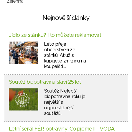
Zelenina
Nejnovější články
Jídlo ze stánku? I to můžete reklamovat
Léto přeje
občerstvení ze
stánků. Ať už si
kupujete zmrzlinu na
koupališti,…
Soutěž biopotravina slaví 25 let
Soutěž Nejlepší
biopotravina roku je
největší a
nejprestižnější
soutěží…
Letní seriál FÉR potraviny: Co pijeme II - VODA