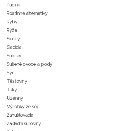
Puding
Rostlinné alternativy
Ryby
Rýže
Sirupy
Sladidla
Snacky
Sušené ovoce a plody
Sýr
Těstoviny
Tuky
Uzeniny
Výrobky ze sóji
Zahušťovadla
Základní suroviny