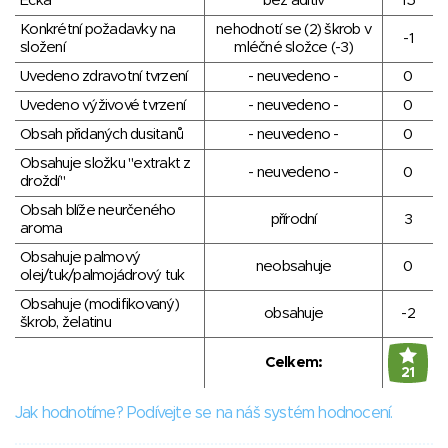
Éčka
bez aditiv
15
Konkrétní požadavky na
nehodnotí se (2) škrob v
-1
složení
mléčné složce (-3)
Uvedeno zdravotní tvrzení
- neuvedeno -
0
Uvedeno výživové tvrzení
- neuvedeno -
0
Obsah přidaných dusitanů
- neuvedeno -
0
Obsahuje složku "extrakt z
- neuvedeno -
0
droždí"
Obsah blíže neurčeného
přírodní
3
aroma
Obsahuje palmový
neobsahuje
0
olej/tuk/palmojádrový tuk
Obsahuje (modifikovaný)
obsahuje
-2
škrob, želatinu
Celkem:
21
Jak hodnotíme? Podívejte se na náš systém hodnocení.