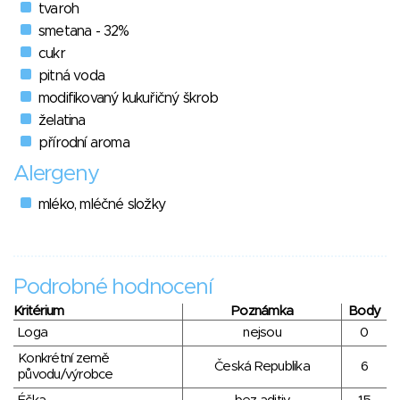
tvaroh
smetana - 32%
cukr
pitná voda
modifikovaný kukuřičný škrob
želatina
přírodní aroma
Alergeny
mléko, mléčné složky
Podrobné hodnocení
Kritérium
Poznámka
Body
Loga
nejsou
0
Konkrétní země
Česká Republika
6
původu/výrobce