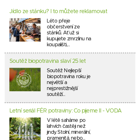
Jídlo ze stánku? I to můžete reklamovat
Léto přeje
občerstvení ze
stánků. Ať už si
kupujete zmrzlinu na
koupališti,…
Soutěž biopotravina slaví 25 let
Soutěž Nejlepší
biopotravina roku je
největší a
nejprestižnější
soutěží…
Letní seriál FÉR potraviny: Co pijeme II - VODA
V létě saháme po
lahvích častěji než
jindy. Stolní, minerální,
pramenitá, nebo…