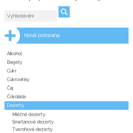
Nová potravina
Alkohol
Bagety
Cukr
Cukrovinky
Čaj
Čokoláda
Dezerty
Mléčné dezerty
Smetanové dezerty
Tvarohové dezerty