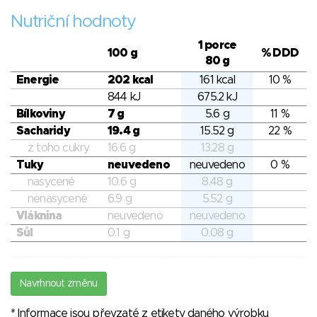
Nutriční hodnoty
1 porce
100 g
% DDD
80 g
Energie
202 kcal
161 kcal
10 %
844 kJ
675.2 kJ
Bílkoviny
7 g
5.6 g
11 %
Sacharidy
19.4 g
15.52 g
22 %
z toho cukry
16.6 g
13.28 g
Tuky
neuvedeno
neuvedeno
0 %
nasycené
10.6 g
8.48 g
nenasycené
6.9 g
5.52 g
Vláknina
neuvedeno
neuvedeno
Sůl
0.1 g
0.08 g
Navrhnout změnu
* Informace jsou převzaté z etikety daného výrobku