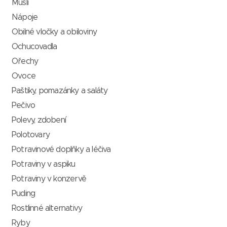
Müsli
Nápoje
Obilné vločky a obiloviny
Ochucovadla
Ořechy
Ovoce
Paštiky, pomazánky a saláty
Pečivo
Polevy, zdobení
Polotovary
Potravinové doplňky a léčiva
Potraviny v aspiku
Potraviny v konzervě
Puding
Rostlinné alternativy
Ryby