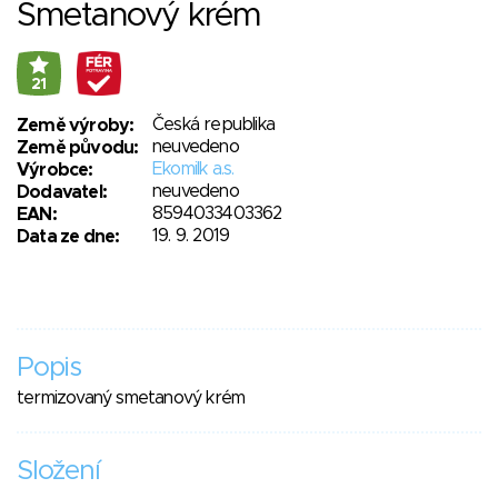
Smetanový krém
21
Česká republika
Země výroby:
neuvedeno
Země původu:
Ekomilk a.s.
Výrobce:
neuvedeno
Dodavatel:
8594033403362
EAN:
19. 9. 2019
Data ze dne:
Popis
termizovaný smetanový krém
Složení