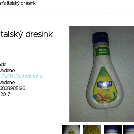
's Italský dresink
talský dresink
cie
vedeno
EVER ČR, spol. s r. o.
vedeno
3838985196
. 2017