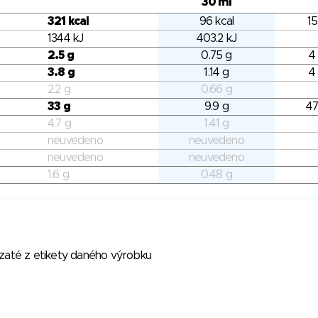
30 ml
321 kcal
96 kcal
15
1344 kJ
403.2 kJ
2.5 g
0.75 g
4
3.8 g
1.14 g
4
2.2 g
0.66 g
33 g
9.9 g
47
4.7 g
1.41 g
neuvedeno
neuvedeno
neuvedeno
neuvedeno
1.6 g
0.48 g
vzaté z etikety daného výrobku