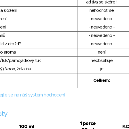
aditiva se skóre 1
a složení
nehodnotí se
zení
- neuvedeno -
ení
- neuvedeno -
anů
- neuvedeno -
kt z droždí"
- neuvedeno -
ho aroma
není
/tuk/palmojádrový tuk
neobsahuje
) škrob, želatinu
je
Celkem:
ejte se na náš systém hodnocení.
oty
1 porce
100 ml
% 