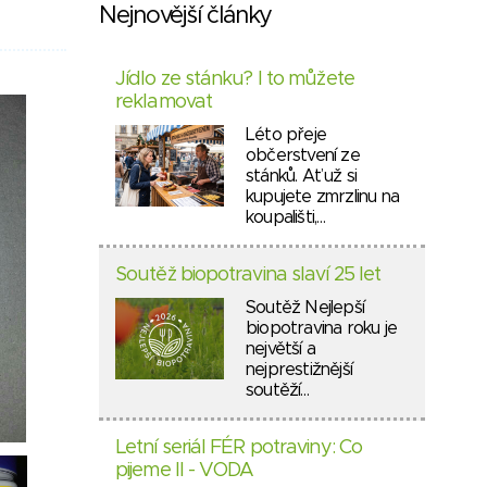
Nejnovější články
Jídlo ze stánku? I to můžete
reklamovat
Léto přeje
občerstvení ze
stánků. Ať už si
kupujete zmrzlinu na
koupališti,…
Soutěž biopotravina slaví 25 let
Soutěž Nejlepší
biopotravina roku je
největší a
nejprestižnější
soutěží…
Letní seriál FÉR potraviny: Co
pijeme II - VODA