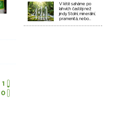
V létě saháme po
lahvích častěji než
jindy. Stolní, minerální,
pramenitá, nebo…