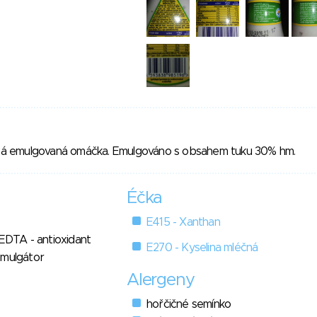
dená emulgovaná omáčka. Emulgováno s obsahem tuku 30% hm.
Éčka
E415 - Xanthan
 EDTA - antioxidant
E270 - Kyselina mléčná
emulgátor
Alergeny
hořčičné semínko