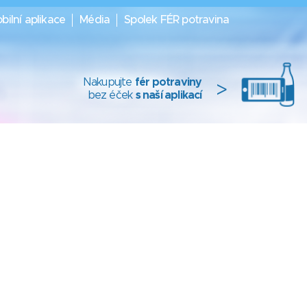
bilní aplikace
Média
Spolek FÉR potravina
Nakupujte
fér potraviny
>
bez éček
s naší aplikací