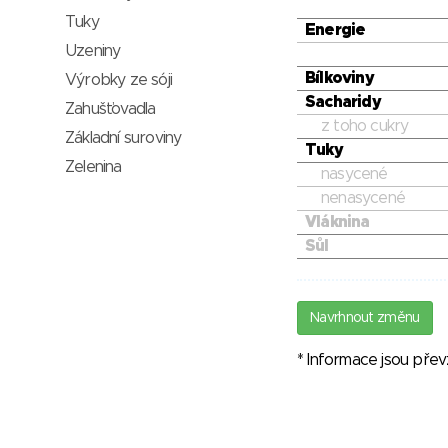
Tuky
Energie
Uzeniny
Bílkoviny
Výrobky ze sóji
Sacharidy
Zahušťovadla
z toho cukry
Základní suroviny
Tuky
Zelenina
nasycené
nenasycené
Vláknina
Sůl
Navrhnout změnu
* Informace jsou pře