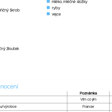
mléko, mléčné složky
ryby
řičný škrob
vejce
čný žloutek
nocení
Poznámka
Vím co jím
du/výrobce
Francie