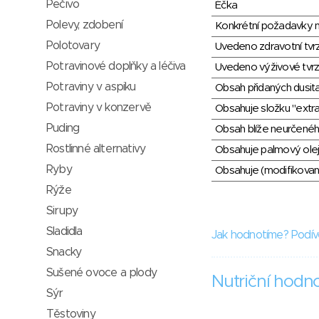
Pečivo
Éčka
Polevy, zdobení
Konkrétní požadavky n
Polotovary
Uvedeno zdravotní tvr
Potravinové doplňky a léčiva
Uvedeno výživové tvrz
Potraviny v aspiku
Obsah přidaných dusit
Potraviny v konzervě
Obsahuje složku "extra
Puding
Obsah blíže neurčené
Rostlinné alternativy
Obsahuje palmový olej
Ryby
Obsahuje (modifikovaný
Rýže
Sirupy
Sladidla
Jak hodnotíme? Podív
Snacky
Sušené ovoce a plody
Nutriční hodn
Sýr
Těstoviny