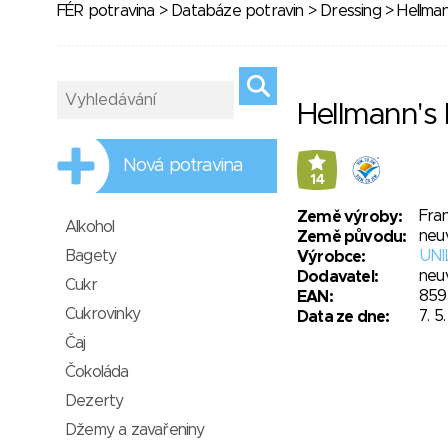
FÉR potravina
>
Databáze potravin
>
Dressing
> Hellmann
Hellmann's I
Nová potravina
14
Fran
Země výroby:
Alkohol
neu
Země původu:
Bagety
UNIL
Výrobce:
neu
Dodavatel:
Cukr
859
EAN:
Cukrovinky
7. 5
Data ze dne:
Čaj
Čokoláda
Dezerty
Džemy a zavařeniny