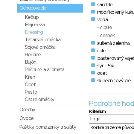
sardele
Ochucovadla
modifikovaný kuku
Kečup
voda
Majonéza
- cibule
Dressing
- česnek
Tatarská omáčka
sušená zelenina
Sojová omáčka
cukr
Hořčice
pasterovaný vaje
Bujón
sýr - 5%
Příchutě a aromata
ocet
Křen
slunečnicový olej
Ocet
Pesto
Ostré omáčky
Podrobné hod
Ořechy
Kritérium
Ovoce
Loga
Paštiky, pomazánky a saláty
Konkrétní země půvo