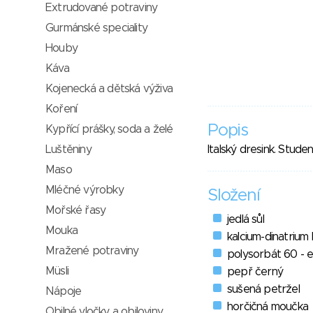
Extrudované potraviny
Gurmánské speciality
Houby
Káva
Kojenecká a dětská výživa
Koření
Popis
Kypřící prášky, soda a želé
Luštěniny
Italský dresink. Stu
Maso
Mléčné výrobky
Složení
Mořské řasy
jedlá sůl
Mouka
kalcium-dinatrium
Mražené potraviny
polysorbát 60 - 
Müsli
pepř černý
sušená petržel
Nápoje
horčičná moučka
Obilné vločky a obiloviny