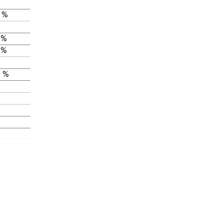
 %
 %
 %
 %