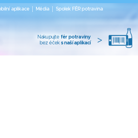
bilní aplikace
Média
Spolek FÉR potravina
Nakupujte
fér potraviny
>
bez éček
s naší aplikací