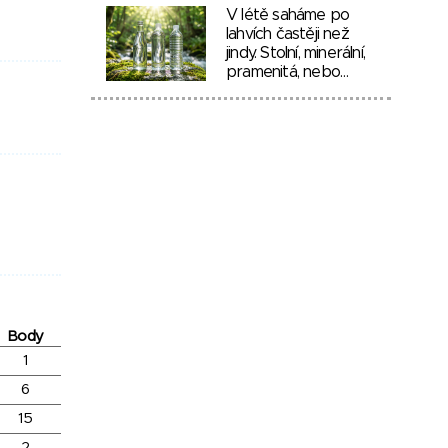
V létě saháme po
lahvích častěji než
jindy. Stolní, minerální,
pramenitá, nebo…
Body
1
6
15
2