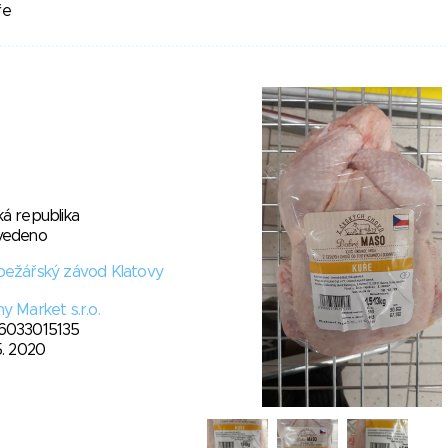
ře
á republika
vedeno
bežářský závod Klatovy
y Market s.r.o.
6033015135
5. 2020