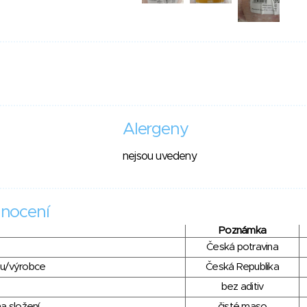
Alergeny
nejsou uvedeny
nocení
Poznámka
Česká potravina
du/výrobce
Česká Republika
bez aditiv
a složení
čisté maso