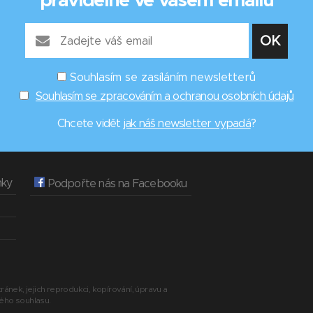
pravidelně ve vašem emailu
Souhlasím se zasíláním newsletterů
Souhlasím se zpracováním a ochranou osobních údajů
Chcete vidět
jak náš newsletter vypadá
?
nky
Podpořte nás na Facebooku
ránek, jejich reprodukci, kopírování, úpravu a
ného souhlasu.