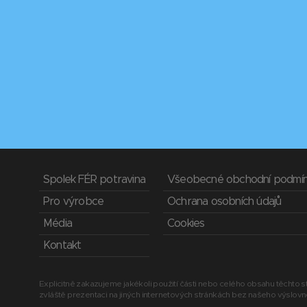
Spolek FÉR potravina
Všeobecné obchodní podmí
Pro výrobce
Ochrana osobních údajů
Média
Cookies
Kontakt
Explicitně zakazujeme jakékoli použití části nebo celého obsahu těchto st
zvláště prezentaci na jiných internetových stránkách bez našeho výslov