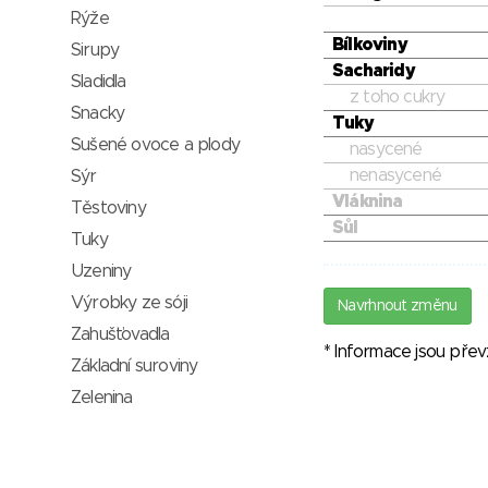
Rýže
Bílkoviny
Sirupy
Sacharidy
Sladidla
z toho cukry
Snacky
Tuky
Sušené ovoce a plody
nasycené
nenasycené
Sýr
Vláknina
Těstoviny
Sůl
Tuky
Uzeniny
Výrobky ze sóji
Navrhnout změnu
Zahušťovadla
* Informace jsou pře
Základní suroviny
Zelenina