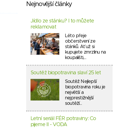
Nejnovější články
Jídlo ze stánku? I to můžete
reklamovat
Léto přeje
občerstvení ze
stánků. Ať už si
kupujete zmrzlinu na
koupališti,…
Soutěž biopotravina slaví 25 let
Soutěž Nejlepší
biopotravina roku je
největší a
nejprestižnější
soutěží…
Letní seriál FÉR potraviny: Co
pijeme II - VODA