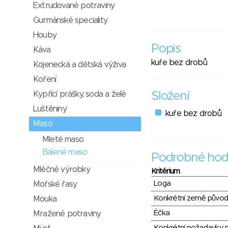
Extrudované potraviny
Gurmánské speciality
Houby
Popis
Káva
kuře bez drobů
Kojenecká a dětská výživa
Koření
Kypřící prášky, soda a želé
Složení
Luštěniny
kuře bez drobů
Maso
Mleté maso
Balené maso
Podrobné hod
Mléčné výrobky
Kritérium
Loga
Mořské řasy
Konkrétní země půvo
Mouka
Éčka
Mražené potraviny
Konkrétní požadavky n