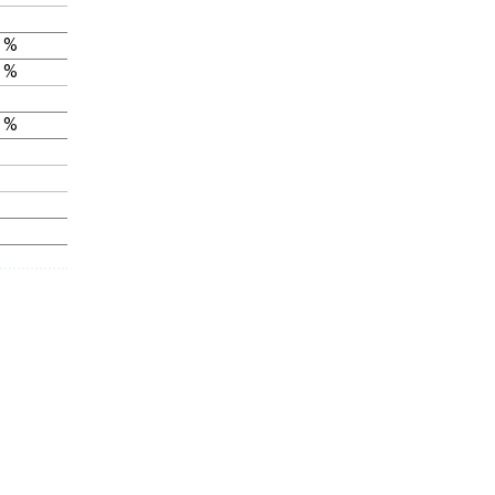
 %
 %
 %