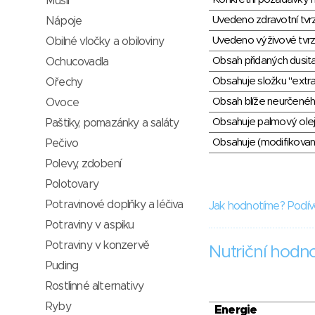
Müsli
Uvedeno zdravotní tvr
Nápoje
Uvedeno výživové tvrz
Obilné vločky a obiloviny
Obsah přidaných dusit
Ochucovadla
Obsahuje složku "extra
Ořechy
Obsah blíže neurčené
Ovoce
Obsahuje palmový olej
Paštiky, pomazánky a saláty
Obsahuje (modifikovaný
Pečivo
Polevy, zdobení
Polotovary
Potravinové doplňky a léčiva
Jak hodnotíme? Podív
Potraviny v aspiku
Potraviny v konzervě
Nutriční hodn
Puding
Rostlinné alternativy
Ryby
Energie