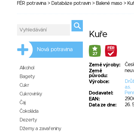
FÉR potravina
>
Databáze potravin
>
Balené maso
> Ku
Kuře
Nová potravina
27
Česk
Země výroby:
Alkohol
neu
Země
původu:
Bagety
Drů
Výrobce:
Cukr
a.s.
Penn
Dodavatel:
Cukrovinky
290
EAN:
Čaj
26. 
Data ze dne:
Čokoláda
Dezerty
Džemy a zavařeniny