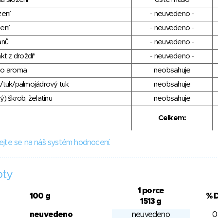
zení
- neuvedeno -
ení
- neuvedeno -
anů
- neuvedeno -
kt z droždí"
- neuvedeno -
ho aroma
neobsahuje
/tuk/palmojádrový tuk
neobsahuje
) škrob, želatinu
neobsahuje
Celkem:
ejte se na náš systém hodnocení.
oty
1 porce
100 g
% 
1513 g
neuvedeno
neuvedeno
0