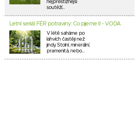
nejprestižnější
soutěží…
Letní seriál FÉR potraviny: Co pijeme II - VODA
V létě saháme po
lahvích častěji než
jindy. Stolní, minerální,
pramenitá, nebo…