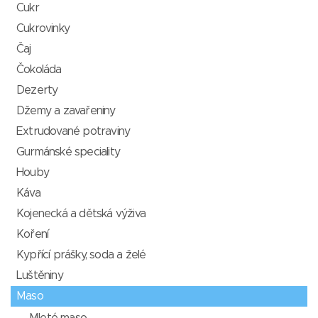
Cukr
Cukrovinky
Čaj
Čokoláda
Dezerty
Džemy a zavařeniny
Extrudované potraviny
Gurmánské speciality
Houby
Káva
Kojenecká a dětská výživa
Koření
Kypřící prášky, soda a želé
Luštěniny
Maso
Mleté maso