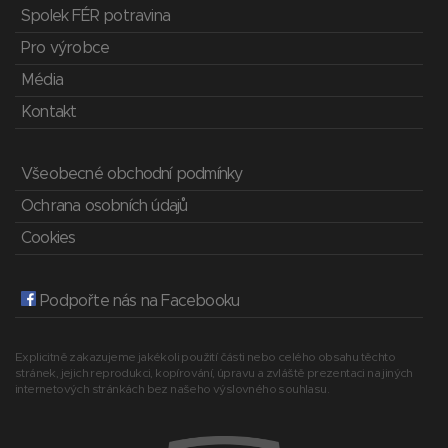
Spolek FÉR potravina
Pro výrobce
Média
Kontakt
Všeobecné obchodní podmínky
Ochrana osobních údajů
Cookies
Podpořte nás na Facebooku
Explicitně zakazujeme jakékoli použití části nebo celého obsahu těchto
stránek, jejich reprodukci, kopírování, úpravu a zvláště prezentaci na jiných
internetových stránkách bez našeho výslovného souhlasu.