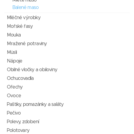
Balené maso
Mléčné výrobky
Mořské řasy
Mouka
Mražené potraviny
Müsli
Nápoje
Obilné vločky a obiloviny
Ochucovadla
Ořechy
Ovoce
Paštiky, pomazánky a saláty
Pečivo
Polevy, zdobení
Polotovary