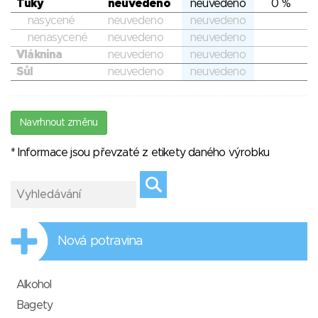
Tuky
neuvedeno
neuvedeno
0 %
nasycené
neuvedeno
neuvedeno
nenasycené
neuvedeno
neuvedeno
Vláknina
neuvedeno
neuvedeno
Sůl
neuvedeno
neuvedeno
Navrhnout změnu
* Informace jsou převzaté z etikety daného výrobku
Nová potravina
Alkohol
Bagety