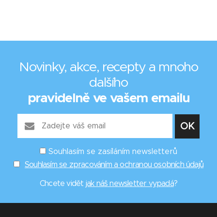
Novinky, akce, recepty a mnoho
dalšího
pravidelně ve vašem emailu
Souhlasím se zasíláním newsletterů
Souhlasím se zpracováním a ochranou osobních údajů
Chcete vidět
jak náš newsletter vypadá
?