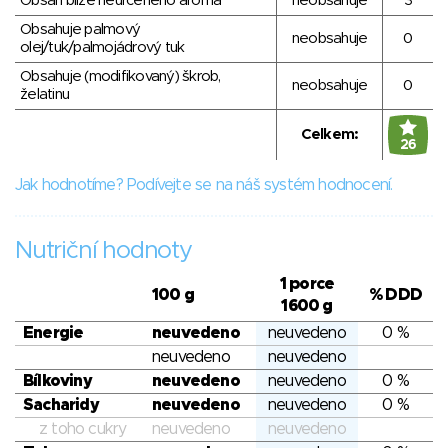
Obsah blíže neurčeného aroma
neobsahuje
3
Obsahuje palmový
neobsahuje
0
olej/tuk/palmojádrový tuk
Obsahuje (modifikovaný) škrob,
neobsahuje
0
želatinu
Celkem:
26
Jak hodnotíme? Podívejte se na náš systém hodnocení.
Nutriční hodnoty
1 porce
100 g
% DDD
1600 g
Energie
neuvedeno
neuvedeno
0 %
neuvedeno
neuvedeno
Bílkoviny
neuvedeno
neuvedeno
0 %
Sacharidy
neuvedeno
neuvedeno
0 %
z toho cukry
neuvedeno
neuvedeno