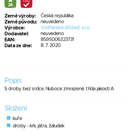
26
Česká republika
Země výroby:
neuvedeno
Země původu:
Vodňanská drůbež, s.r.o.
Výrobce:
neuvedeno
Dodavatel:
8595006323731
EAN:
8. 7. 2020
Data ze dne:
Popis
S droby bez srdce, hluboce zmrazené, třída jakosti A
Složení
kuře
droby - krk, játra, žaludek