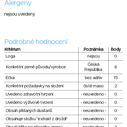
Alergeny
nejsou uvedeny
Podrobné hodnocení
Kritérium
Poznámka
Body
Loga
nejsou
0
Česká
Konkrétní země původu/výrobce
6
Republika
Éčka
bez aditiv
15
Konkrétní požadavky na složení
čisté maso
2
Uvedeno zdravotní tvrzení
- neuvedeno -
0
Uvedeno výživové tvrzení
- neuvedeno -
0
Obsah přidaných dusitanů
- neuvedeno -
0
Obsahuje složku "extrakt z droždí"
- neuvedeno -
0