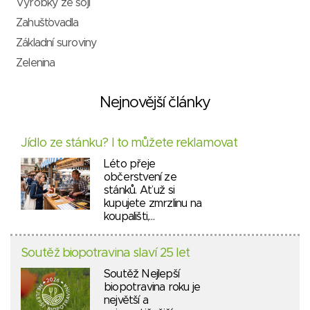
Výrobky ze sóji
Zahušťovadla
Základní suroviny
Zelenina
Nejnovější články
Jídlo ze stánku? I to můžete reklamovat
Léto přeje
občerstvení ze
stánků. Ať už si
kupujete zmrzlinu na
koupališti,…
Soutěž biopotravina slaví 25 let
Soutěž Nejlepší
biopotravina roku je
největší a