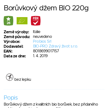
Borůvkový džem BIO 220g
26
Itálie
Země výroby:
neuvedeno
Země původu:
Probios Srl
Výrobce:
BIO-PRO Zdravý život s.r.o.
Dodavatel:
8018699017157
EAN:
1. 4. 2019
Data ze dne:
bez lepku
Popis
Borůvkový džem z kvalitních bio borůvek, bez přidaného