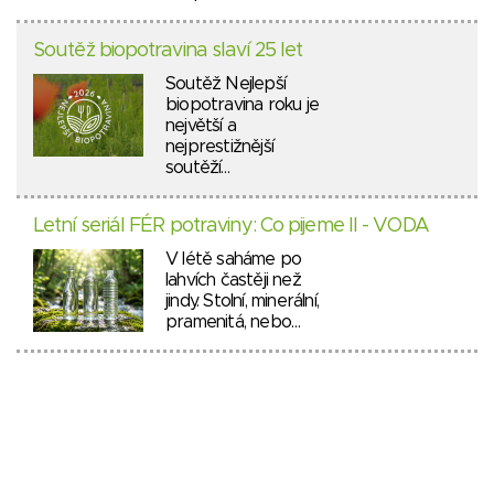
Soutěž biopotravina slaví 25 let
Soutěž Nejlepší
biopotravina roku je
největší a
nejprestižnější
soutěží…
Letní seriál FÉR potraviny: Co pijeme II - VODA
V létě saháme po
lahvích častěji než
jindy. Stolní, minerální,
pramenitá, nebo…