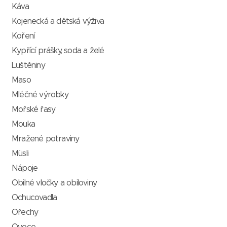
Káva
Kojenecká a dětská výživa
Koření
Kypřící prášky, soda a želé
Luštěniny
Maso
Mléčné výrobky
Mořské řasy
Mouka
Mražené potraviny
Müsli
Nápoje
Obilné vločky a obiloviny
Ochucovadla
Ořechy
Ovoce