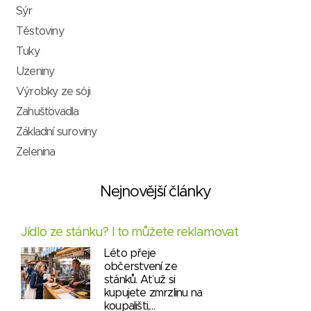
Sýr
Těstoviny
Tuky
Uzeniny
Výrobky ze sóji
Zahušťovadla
Základní suroviny
Zelenina
Nejnovější články
Jídlo ze stánku? I to můžete reklamovat
Léto přeje
občerstvení ze
stánků. Ať už si
kupujete zmrzlinu na
koupališti,…