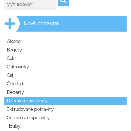
Nová potravina
Alkohol
Bagety
Cukr
Cukrovinky
Čaj
Čokoláda
Dezerty
Džemy a zavařeniny
Extrudované potraviny
Gurmánské speciality
Houby