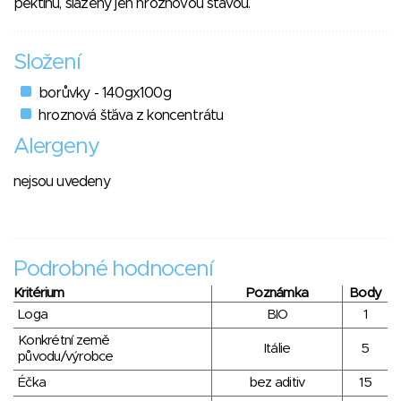
pektinu, slazený jen hroznovou šťávou.
Složení
borůvky - 140gx100g
hroznová šťáva z koncentrátu
Alergeny
nejsou uvedeny
Podrobné hodnocení
Kritérium
Poznámka
Body
Loga
BIO
1
Konkrétní země
Itálie
5
původu/výrobce
Éčka
bez aditiv
15