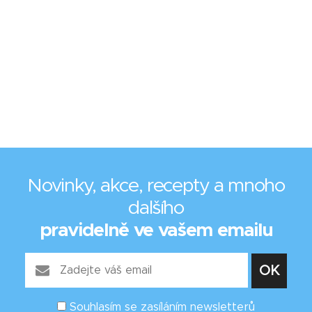
Novinky, akce, recepty a mnoho
dalšího
pravidelně ve vašem emailu
Souhlasím se zasíláním newsletterů