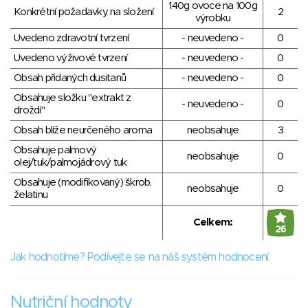
140g ovoce na 100g
Konkrétní požadavky na složení
2
výrobku
Uvedeno zdravotní tvrzení
- neuvedeno -
0
Uvedeno výživové tvrzení
- neuvedeno -
0
Obsah přidaných dusitanů
- neuvedeno -
0
Obsahuje složku "extrakt z
- neuvedeno -
0
droždí"
Obsah blíže neurčeného aroma
neobsahuje
3
Obsahuje palmový
neobsahuje
0
olej/tuk/palmojádrový tuk
Obsahuje (modifikovaný) škrob,
neobsahuje
0
želatinu
Celkem:
26
Jak hodnotíme? Podívejte se na náš systém hodnocení.
Nutriční hodnoty