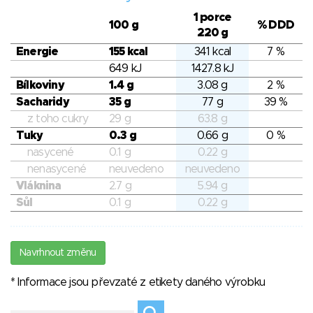
1 porce
100 g
% DDD
220 g
Energie
155 kcal
341 kcal
7 %
649 kJ
1427.8 kJ
Bílkoviny
1.4 g
3.08 g
2 %
Sacharidy
35 g
77 g
39 %
z toho cukry
29 g
63.8 g
Tuky
0.3 g
0.66 g
0 %
nasycené
0.1 g
0.22 g
nenasycené
neuvedeno
neuvedeno
Vláknina
2.7 g
5.94 g
Sůl
0.1 g
0.22 g
Navrhnout změnu
* Informace jsou převzaté z etikety daného výrobku