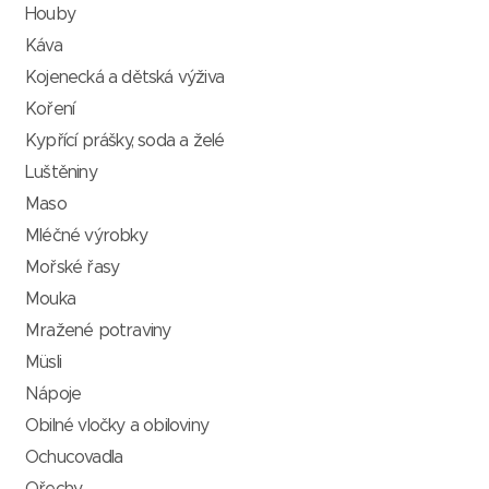
Houby
Káva
Kojenecká a dětská výživa
Koření
Kypřící prášky, soda a želé
Luštěniny
Maso
Mléčné výrobky
Mořské řasy
Mouka
Mražené potraviny
Müsli
Nápoje
Obilné vločky a obiloviny
Ochucovadla