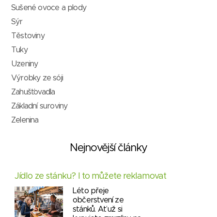
Sušené ovoce a plody
Sýr
Těstoviny
Tuky
Uzeniny
Výrobky ze sóji
Zahušťovadla
Základní suroviny
Zelenina
Nejnovější články
Jídlo ze stánku? I to můžete reklamovat
Léto přeje
občerstvení ze
stánků. Ať už si