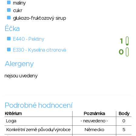
maliny
cukr
glukozo-fruktozový sirup
Éčka
E440 - Pektiny
E330 - Kyselina citronová
Alergeny
nejsou uvedeny
Podrobné hodnocení
Kritérium
Poznámka
Body
Loga
- neuvedeno -
0
Konkrétní země původu/výrobce
Německo
5