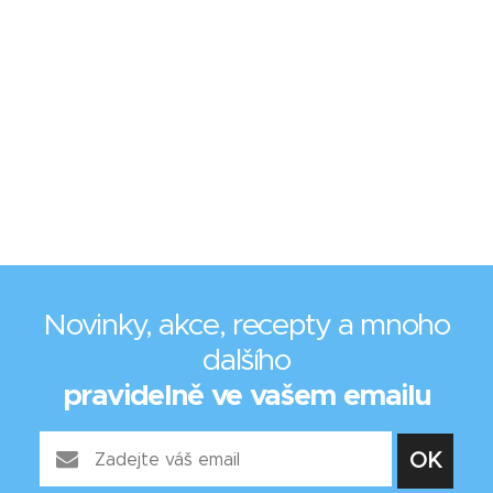
Novinky, akce, recepty a mnoho
dalšího
pravidelně ve vašem emailu