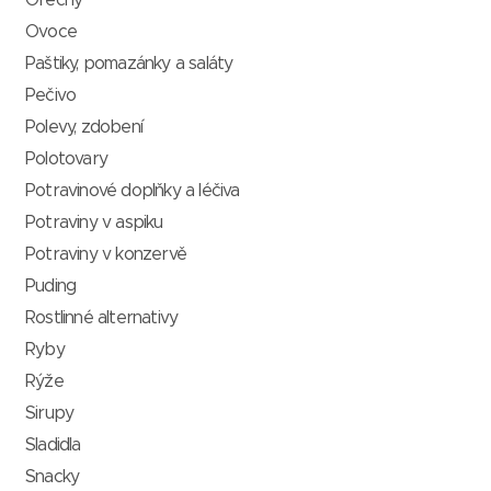
Ořechy
Ovoce
Paštiky, pomazánky a saláty
Pečivo
Polevy, zdobení
Polotovary
Potravinové doplňky a léčiva
Potraviny v aspiku
Potraviny v konzervě
Puding
Rostlinné alternativy
Ryby
Rýže
Sirupy
Sladidla
Snacky