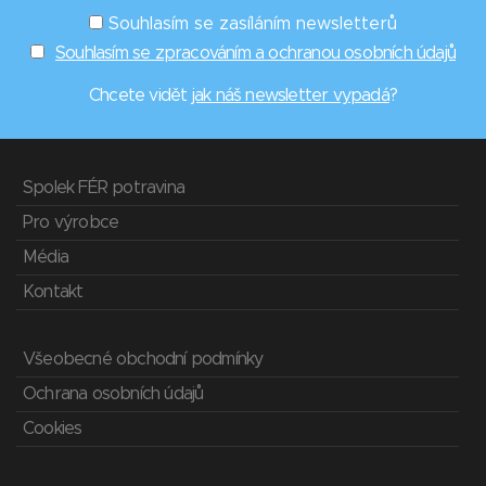
Souhlasím se zasíláním newsletterů
Souhlasím se zpracováním a ochranou osobních údajů
Chcete vidět
jak náš newsletter vypadá
?
Spolek FÉR potravina
Pro výrobce
Média
Kontakt
Všeobecné obchodní podmínky
Ochrana osobních údajů
Cookies