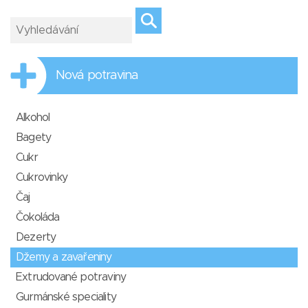
Nová potravina
Alkohol
Bagety
Cukr
Cukrovinky
Čaj
Čokoláda
Dezerty
Džemy a zavařeniny
Extrudované potraviny
Gurmánské speciality