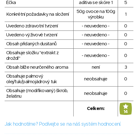
Éčka
aditiva se skóre 1
5
50g ovoce na 100g
Konkrétní požadavky na složení
1
výrobku
Uvedeno zdravotní tvrzení
- neuvedeno -
0
Uvedeno výživové tvrzení
- neuvedeno -
0
Obsah přidaných dusitanů
- neuvedeno -
0
Obsahuje složku "extrakt z
- neuvedeno -
0
droždí"
Obsah blíže neurčeného aroma
není
3
Obsahuje palmový
neobsahuje
0
olej/tuk/palmojádrový tuk
Obsahuje (modifikovaný) škrob,
neobsahuje
0
želatinu
Celkem:
14
Jak hodnotíme? Podívejte se na náš systém hodnocení.