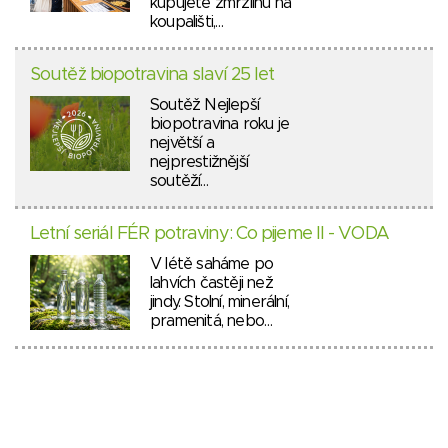
kupujete zmrzlinu na
koupališti,…
Soutěž biopotravina slaví 25 let
Soutěž Nejlepší
biopotravina roku je
největší a
nejprestižnější
soutěží…
Letní seriál FÉR potraviny: Co pijeme II - VODA
V létě saháme po
lahvích častěji než
jindy. Stolní, minerální,
pramenitá, nebo…