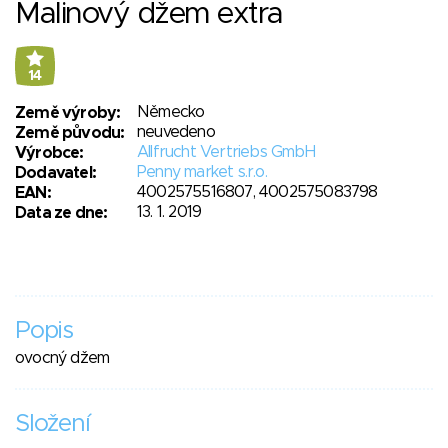
Malinový džem extra
14
Německo
Země výroby:
neuvedeno
Země původu:
Allfrucht Vertriebs GmbH
Výrobce:
Penny market s.r.o.
Dodavatel:
4002575516807, 4002575083798
EAN:
13. 1. 2019
Data ze dne:
Popis
ovocný džem
Složení