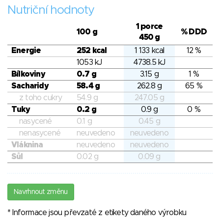
Nutriční hodnoty
1 porce
100 g
% DDD
450 g
Energie
252 kcal
1 133 kcal
12 %
1053 kJ
4738.5 kJ
Bílkoviny
0.7 g
3.15 g
1 %
Sacharidy
58.4 g
262.8 g
65 %
z toho cukry
54.9 g
247.05 g
Tuky
0.2 g
0.9 g
0 %
nasycené
0.1 g
0.45 g
nenasycené
neuvedeno
neuvedeno
Vláknina
neuvedeno
neuvedeno
Sůl
0.02 g
0.09 g
Navrhnout změnu
* Informace jsou převzaté z etikety daného výrobku