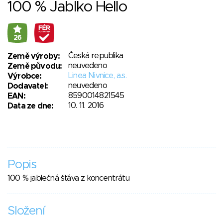
100 % Jablko Hello
26
Česká republika
Země výroby:
neuvedeno
Země původu:
Linea Nivnice, a.s.
Výrobce:
neuvedeno
Dodavatel:
8590014821545
EAN:
10. 11. 2016
Data ze dne:
Popis
100 % jablečná šťáva z koncentrátu
Složení