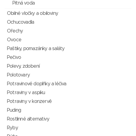
Pitná voda
Obilné vločky a obiloviny
Ochucovadla
Ořechy
Ovoce
Paštiky, pomazánky a saláty
Pečivo
Polevy, zdobení
Polotovary
Potravinové doplňky a léčiva
Potraviny v aspiku
Potraviny v konzervě
Puding
Rostlinné alternativy
Ryby