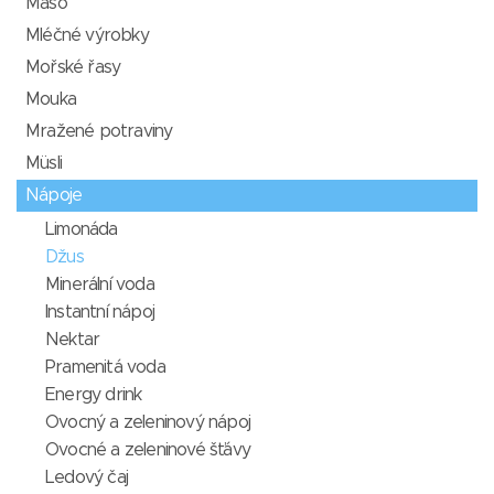
Maso
Mléčné výrobky
Mořské řasy
Mouka
Mražené potraviny
Müsli
Nápoje
Limonáda
Džus
Minerální voda
Instantní nápoj
Nektar
Pramenitá voda
Energy drink
Ovocný a zeleninový nápoj
Ovocné a zeleninové šťávy
Ledový čaj