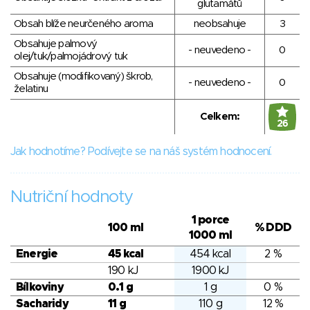
glutamátů
Obsah blíže neurčeného aroma
neobsahuje
3
Obsahuje palmový
- neuvedeno -
0
olej/tuk/palmojádrový tuk
Obsahuje (modifikovaný) škrob,
- neuvedeno -
0
želatinu
Celkem:
26
Jak hodnotíme? Podívejte se na náš systém hodnocení.
Nutriční hodnoty
1 porce
100 ml
% DDD
1000 ml
Energie
45 kcal
454 kcal
2 %
190 kJ
1900 kJ
Bílkoviny
0.1 g
1 g
0 %
Sacharidy
11 g
110 g
12 %