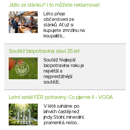
Jídlo ze stánku? I to můžete reklamovat
Léto přeje
občerstvení ze
stánků. Ať už si
kupujete zmrzlinu na
koupališti,…
Soutěž biopotravina slaví 25 let
Soutěž Nejlepší
biopotravina roku je
největší a
nejprestižnější
soutěží…
Letní seriál FÉR potraviny: Co pijeme II - VODA
V létě saháme po
lahvích častěji než
jindy. Stolní, minerální,
pramenitá, nebo…