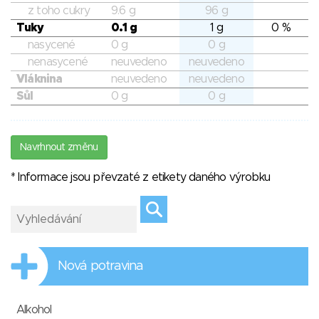
z toho cukry
9.6 g
96 g
Tuky
0.1 g
1 g
0 %
nasycené
0 g
0 g
nenasycené
neuvedeno
neuvedeno
Vláknina
neuvedeno
neuvedeno
Sůl
0 g
0 g
Navrhnout změnu
* Informace jsou převzaté z etikety daného výrobku
Nová potravina
Alkohol