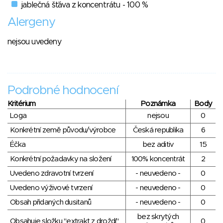
jablečná šťáva z koncentrátu - 100 %
Alergeny
nejsou uvedeny
Podrobné hodnocení
Kritérium
Poznámka
Body
Loga
nejsou
0
Konkrétní země původu/výrobce
Česká republika
6
Éčka
bez aditiv
15
Konkrétní požadavky na složení
100% koncentrát
2
Uvedeno zdravotní tvrzení
- neuvedeno -
0
Uvedeno výživové tvrzení
- neuvedeno -
0
Obsah přidaných dusitanů
- neuvedeno -
0
bez skrytých
Obsahuje složku "extrakt z droždí"
0