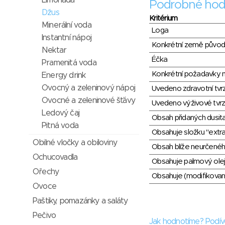
Limonáda
Podrobné hod
Džus
Kritérium
Minerální voda
Loga
Instantní nápoj
Konkrétní země půvo
Nektar
Éčka
Pramenitá voda
Konkrétní požadavky n
Energy drink
Ovocný a zeleninový nápoj
Uvedeno zdravotní tvr
Ovocné a zeleninové šťávy
Uvedeno výživové tvrz
Ledový čaj
Obsah přidaných dusit
Pitná voda
Obsahuje složku "extra
Obilné vločky a obiloviny
Obsah blíže neurčené
Ochucovadla
Obsahuje palmový olej
Ořechy
Obsahuje (modifikovaný
Ovoce
Paštiky, pomazánky a saláty
Pečivo
Jak hodnotíme? Podív