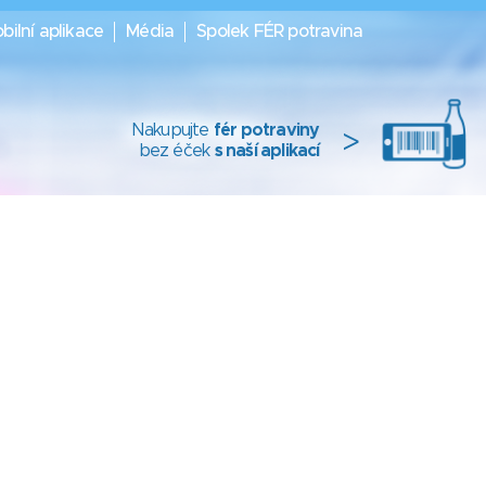
bilní aplikace
Média
Spolek FÉR potravina
Nakupujte
fér potraviny
>
bez éček
s naší aplikací