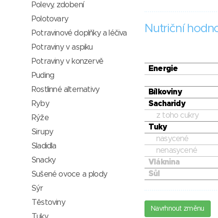
Polevy, zdobení
Polotovary
Nutriční hodn
Potravinové doplňky a léčiva
Potraviny v aspiku
Potraviny v konzervě
Energie
Puding
Rostlinné alternativy
Bílkoviny
Ryby
Sacharidy
z toho cukry
Rýže
Tuky
Sirupy
nasycené
Sladidla
nenasycené
Snacky
Vláknina
Sůl
Sušené ovoce a plody
Sýr
Těstoviny
Navrhnout změnu
Tuky