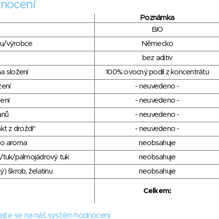
nocení
Poznámka
BIO
du/výrobce
Německo
bez aditiv
a složení
100% ovocný podíl z koncentrátu
zení
- neuvedeno -
ení
- neuvedeno -
anů
- neuvedeno -
kt z droždí"
- neuvedeno -
ho aroma
neobsahuje
/tuk/palmojádrový tuk
neobsahuje
) škrob, želatinu
neobsahuje
Celkem:
ejte se na náš systém hodnocení.