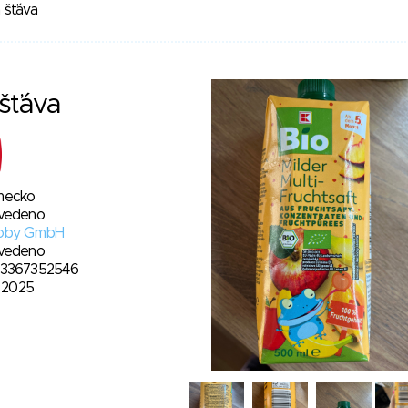
 šťáva
šťáva
ecko
vedeno
oby GmbH
vedeno
3367352546
. 2025