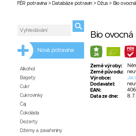
FÉR potravina
>
Databáze potravin
>
Džus
> Bio ovocná
Bio ovocná 
Nová potravina
26
Něm
Země výroby:
Alkohol
neu
Země původu:
Bagety
Jac
Výrobce:
neu
Dodavatel:
Cukr
406
EAN:
Cukrovinky
8. 7
Data ze dne:
Čaj
Čokoláda
Dezerty
Džemy a zavařeniny