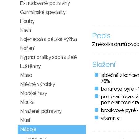
Extrudované potraviny
Gurmánské speciality
Houby
Káva
Popis
Kojenecká a dětská výživa
Z několika druhů ovoc
Koření
Kypřící prášky, soda a želé
Složení
Luštěniny
Maso
jablečná z koncen
76%
Mléčné výrobky
banánové pyré - 
Mořské řasy
pomerančová šťáv
Mouka
pomerančové šťá
broskvové pyré -
Mražené potraviny
vitamín c
Müsli
Nápoje