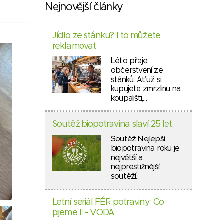
Nejnovější články
Jídlo ze stánku? I to můžete
reklamovat
Léto přeje
občerstvení ze
stánků. Ať už si
kupujete zmrzlinu na
koupališti,…
Soutěž biopotravina slaví 25 let
Soutěž Nejlepší
biopotravina roku je
největší a
nejprestižnější
soutěží…
Letní seriál FÉR potraviny: Co
pijeme II - VODA