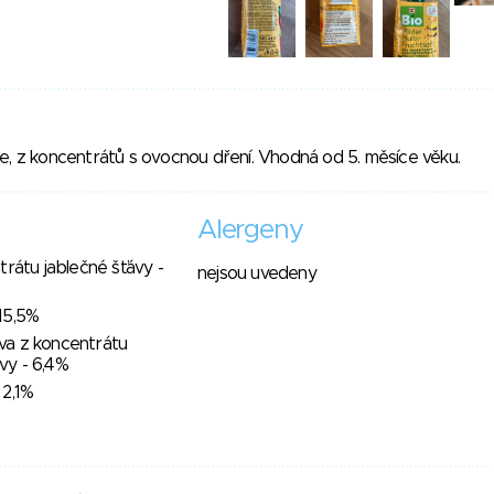
e, z koncentrátů s ovocnou dření. Vhodná od 5. měsíce věku.
Alergeny
trátu jablečné šťávy -
nejsou uvedeny
15,5%
a z koncentrátu
vy - 6,4%
 2,1%