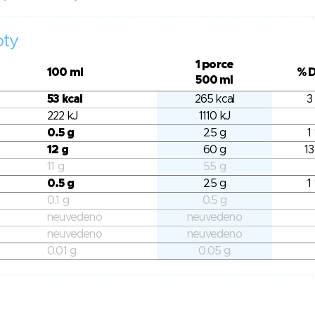
oty
1 porce
100 ml
% 
500 ml
53 kcal
265 kcal
3
222 kJ
1110 kJ
0.5 g
2.5 g
1
12 g
60 g
13
11 g
55 g
0.5 g
2.5 g
1
0.1 g
0.5 g
neuvedeno
neuvedeno
neuvedeno
neuvedeno
0.01 g
0.05 g