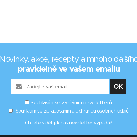
Novinky, akce, recepty a mnoho dalšíh
pravidelně ve vašem emailu
Souhlasím se zasíláním newsletterů
Souhlasím se zpracováním a ochranou osobních údajů
Chcete vidět
jak náš newsletter vypadá
?