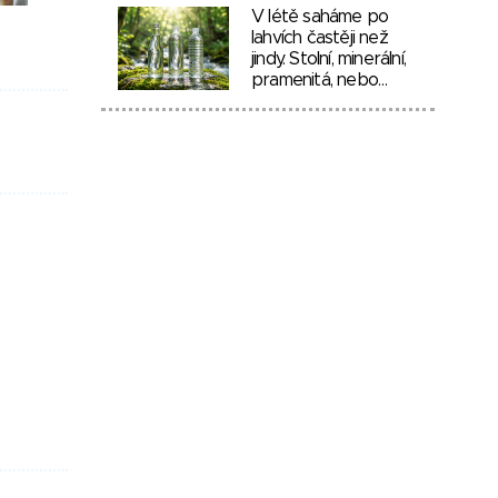
V létě saháme po
lahvích častěji než
jindy. Stolní, minerální,
pramenitá, nebo…