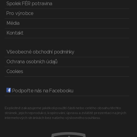
Spolek FÉR potravina
Pro výrobce
Média
Kontakt
Všeobecné obchodní podmínky
Ochrana osobních údajů
Cookies
Podpořte nás na Facebooku
Explicitně zakazujeme jakékoli použití části nebo celého obsahu těchto
stránek, jejich reprodukci, kopírování, úpravu a zvláště prezentaci na jiných
internetových stránkách bez našeho výslovného souhlasu.