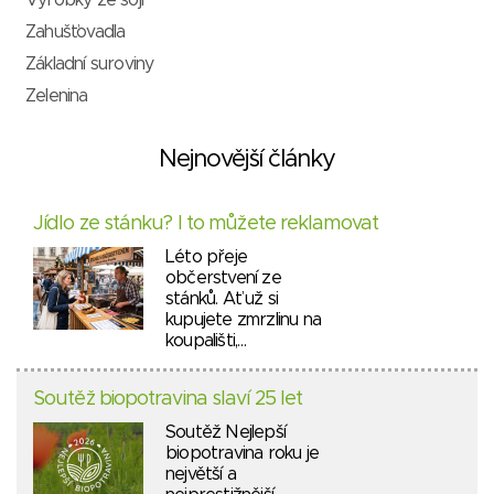
Výrobky ze sóji
Zahušťovadla
Základní suroviny
Zelenina
Nejnovější články
Jídlo ze stánku? I to můžete reklamovat
Léto přeje
občerstvení ze
stánků. Ať už si
kupujete zmrzlinu na
koupališti,…
Soutěž biopotravina slaví 25 let
Soutěž Nejlepší
biopotravina roku je
největší a