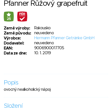
Pfanner Růžový grapefruit
25
Rakousko
Země výroby:
neuvedeno
Země původu:
Hermann Pfanner Getränke GmbH
Výrobce:
neuvedeno
Dodavatel:
9006900017705
EAN:
10. 1. 2019
Data ze dne:
Popis
ovocný nealkoholický nápoj
Složení