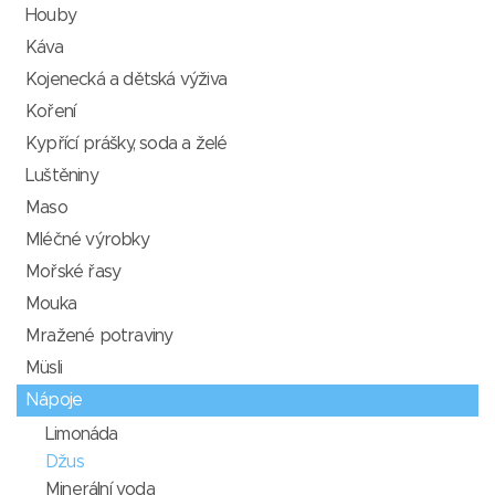
Houby
Káva
Kojenecká a dětská výživa
Koření
Kypřící prášky, soda a želé
Luštěniny
Maso
Mléčné výrobky
Mořské řasy
Mouka
Mražené potraviny
Müsli
Nápoje
Limonáda
Džus
Minerální voda