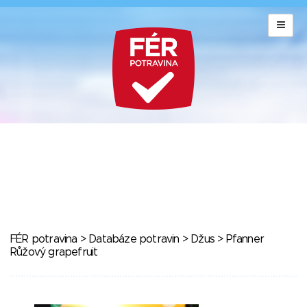
FÉR potravina
>
Databáze potravin
>
Džus
> Pfanner
Růžový grapefruit