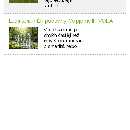
nejprestižnější
soutěží…
Letní seriál FÉR potraviny: Co pijeme II - VODA
V létě saháme po
lahvích častěji než
jindy. Stolní, minerální,
pramenitá, nebo…