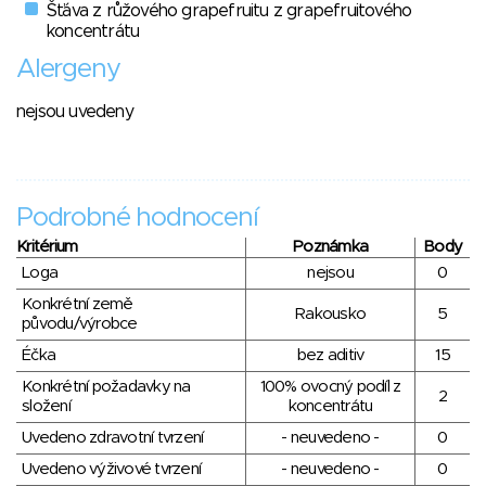
Šťáva z růžového grapefruitu z grapefruitového
koncentrátu
Alergeny
nejsou uvedeny
Podrobné hodnocení
Kritérium
Poznámka
Body
Loga
nejsou
0
Konkrétní země
Rakousko
5
původu/výrobce
Éčka
bez aditiv
15
Konkrétní požadavky na
100% ovocný podíl z
2
složení
koncentrátu
Uvedeno zdravotní tvrzení
- neuvedeno -
0
Uvedeno výživové tvrzení
- neuvedeno -
0