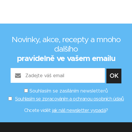
Novinky, akce, recepty a mnoho
dalšího
pravidelně ve vašem emailu
Souhlasím se zasíláním newsletterů
Souhlasím se zpracováním a ochranou osobních údajů
Chcete vidět
jak náš newsletter vypadá
?