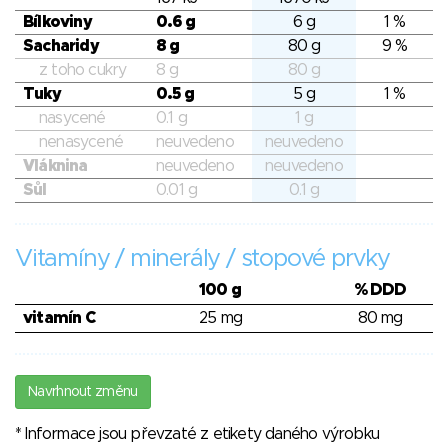
Bílkoviny
0.6 g
6 g
1 %
Sacharidy
8 g
80 g
9 %
z toho cukry
8 g
80 g
Tuky
0.5 g
5 g
1 %
nasycené
0.1 g
1 g
nenasycené
neuvedeno
neuvedeno
Vláknina
neuvedeno
neuvedeno
Sůl
0.01 g
0.1 g
Vitamíny / minerály / stopové prvky
100 g
% DDD
vitamín C
25 mg
80 mg
Navrhnout změnu
* Informace jsou převzaté z etikety daného výrobku