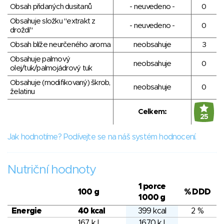
Obsah přidaných dusitanů
- neuvedeno -
0
Obsahuje složku "extrakt z
- neuvedeno -
0
droždí"
Obsah blíže neurčeného aroma
neobsahuje
3
Obsahuje palmový
neobsahuje
0
olej/tuk/palmojádrový tuk
Obsahuje (modifikovaný) škrob,
neobsahuje
0
želatinu
Celkem:
25
Jak hodnotíme? Podívejte se na náš systém hodnocení.
Nutriční hodnoty
1 porce
100 g
% DDD
1000 g
Energie
40 kcal
399 kcal
2 %
167 kJ
1670 kJ