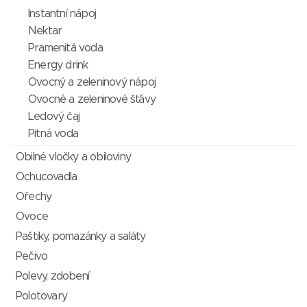
Instantní nápoj
Nektar
Pramenitá voda
Energy drink
Ovocný a zeleninový nápoj
Ovocné a zeleninové šťávy
Ledový čaj
Pitná voda
Obilné vločky a obiloviny
Ochucovadla
Ořechy
Ovoce
Paštiky, pomazánky a saláty
Pečivo
Polevy, zdobení
Polotovary