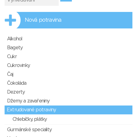
Nová potravina
Alkohol
Bagety
Cukr
Cukrovinky
Čaj
Čokoláda
Dezerty
Džemy a zavařeniny
Extrudované potraviny
Chlebíčky, plátky
Gurmánské speciality