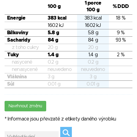
1 porce
100 g
% DDD
100 g
Energie
383 kcal
383 kcal
18 %
1602 kJ
1602 kJ
Bílkoviny
5.8 g
5.8 g
9 %
Sacharidy
84 g
84 g
93 %
z toho cukry
20 g
20 g
Tuky
1.4 g
1.4 g
2 %
nasycené
0.2 g
0.2 g
nenasycené
neuvedeno
neuvedeno
Vláknina
3 g
3 g
Sůl
0.01 g
0.01 g
Navrhnout změnu
* Informace jsou převzaté z etikety daného výrobku