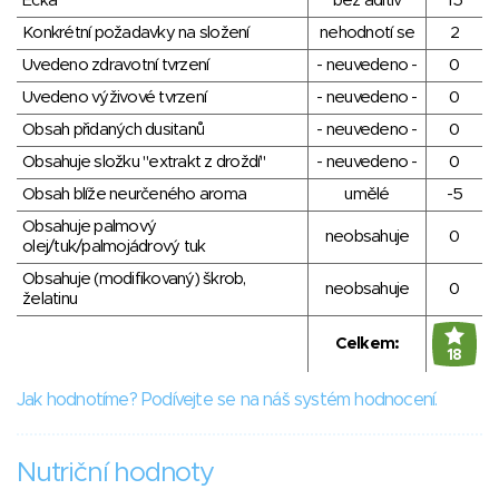
Éčka
bez aditiv
15
Konkrétní požadavky na složení
nehodnotí se
2
Uvedeno zdravotní tvrzení
- neuvedeno -
0
Uvedeno výživové tvrzení
- neuvedeno -
0
Obsah přidaných dusitanů
- neuvedeno -
0
Obsahuje složku "extrakt z droždí"
- neuvedeno -
0
Obsah blíže neurčeného aroma
umělé
-5
Obsahuje palmový
neobsahuje
0
olej/tuk/palmojádrový tuk
Obsahuje (modifikovaný) škrob,
neobsahuje
0
želatinu
Celkem:
18
Jak hodnotíme? Podívejte se na náš systém hodnocení.
Nutriční hodnoty