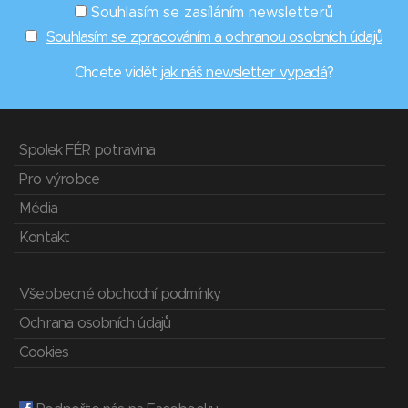
Souhlasím se zasíláním newsletterů
Souhlasím se zpracováním a ochranou osobních údajů
Chcete vidět
jak náš newsletter vypadá
?
Spolek FÉR potravina
Pro výrobce
Média
Kontakt
Všeobecné obchodní podmínky
Ochrana osobních údajů
Cookies