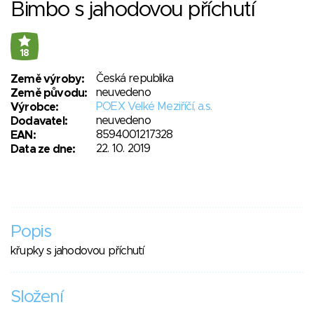
Bimbo s jahodovou příchutí
18
Česká republika
Země výroby:
neuvedeno
Země původu:
POEX Velké Meziříčí, a.s.
Výrobce:
neuvedeno
Dodavatel:
8594001217328
EAN:
22. 10. 2019
Data ze dne:
Popis
křupky s jahodovou příchutí
Složení