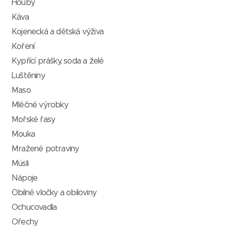
Houby
Káva
Kojenecká a dětská výživa
Koření
Kypřící prášky, soda a želé
Luštěniny
Maso
Mléčné výrobky
Mořské řasy
Mouka
Mražené potraviny
Müsli
Nápoje
Obilné vločky a obiloviny
Ochucovadla
Ořechy