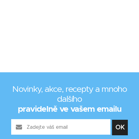
Novinky, akce, recepty a mnoho
dalšího
pravidelně ve vašem emailu