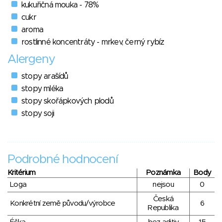
kukuřičná mouka - 78%
cukr
aroma
rostlinné koncentráty - mrkev, černý rybíz
Alergeny
stopy arašídů
stopy mléka
stopy skořápkových plodů
stopy soji
Podrobné hodnocení
Kritérium
Poznámka
Body
Loga
nejsou
0
Česká
Konkrétní země původu/výrobce
6
Republika