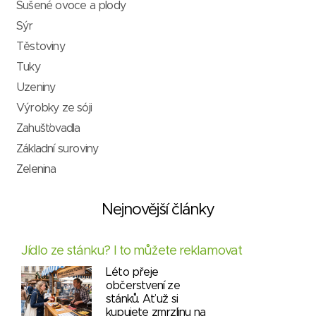
Sušené ovoce a plody
Sýr
Těstoviny
Tuky
Uzeniny
Výrobky ze sóji
Zahušťovadla
Základní suroviny
Zelenina
Nejnovější články
Jídlo ze stánku? I to můžete reklamovat
Léto přeje
občerstvení ze
stánků. Ať už si
kupujete zmrzlinu na