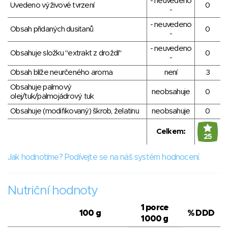
- neuvedeno
Uvedeno výživové tvrzení
0
-
- neuvedeno
Obsah přidaných dusitanů
0
-
- neuvedeno
Obsahuje složku "extrakt z droždí"
0
-
Obsah blíže neurčeného aroma
není
3
Obsahuje palmový
neobsahuje
0
olej/tuk/palmojádrový tuk
Obsahuje (modifikovaný) škrob, želatinu
neobsahuje
0
Celkem:
25
Jak hodnotíme? Podívejte se na náš systém hodnocení.
Nutriční hodnoty
1 porce
100 g
% DDD
1000 g