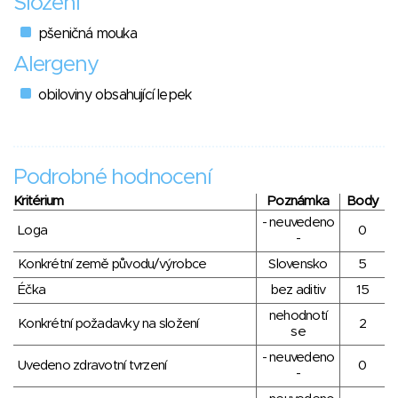
Složení
pšeničná mouka
Alergeny
obiloviny obsahující lepek
Podrobné hodnocení
Kritérium
Poznámka
Body
- neuvedeno
Loga
0
-
Konkrétní země původu/výrobce
Slovensko
5
Éčka
bez aditiv
15
nehodnotí
Konkrétní požadavky na složení
2
se
- neuvedeno
Uvedeno zdravotní tvrzení
0
-