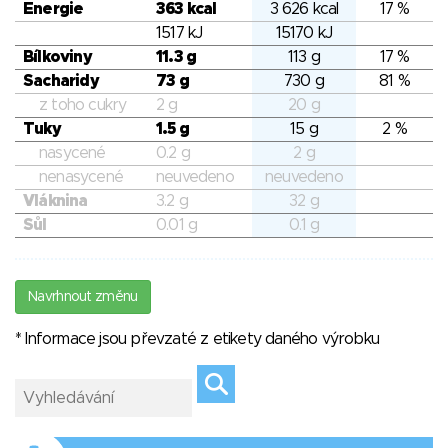
Energie
363 kcal
3 626 kcal
17 %
1517 kJ
15170 kJ
Bílkoviny
11.3 g
113 g
17 %
Sacharidy
73 g
730 g
81 %
z toho cukry
2 g
20 g
Tuky
1.5 g
15 g
2 %
nasycené
0.2 g
2 g
nenasycené
neuvedeno
neuvedeno
Vláknina
3.2 g
32 g
Sůl
0.01 g
0.1 g
Navrhnout změnu
* Informace jsou převzaté z etikety daného výrobku