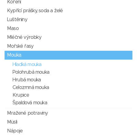
Koření
Kypřící prášky, soda a želé
Luštěniny
Maso
Mléčné výrobky
Mořské řasy
Mouka
Hladká mouka
Polohrubá mouka
Hrubá mouka
Celozrnná mouka
Krupice
Špaldová mouka
Mražené potraviny
Müsli
Nápoje