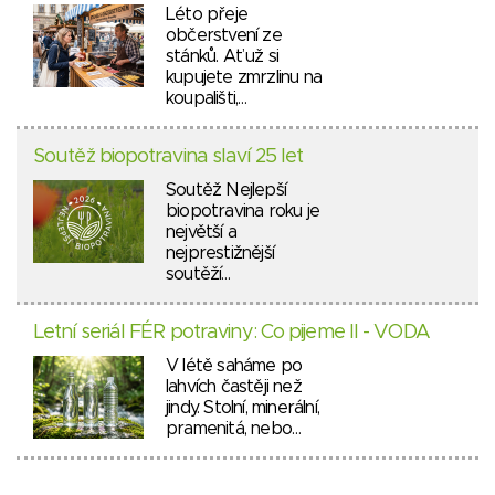
Léto přeje
občerstvení ze
stánků. Ať už si
kupujete zmrzlinu na
koupališti,…
Soutěž biopotravina slaví 25 let
Soutěž Nejlepší
biopotravina roku je
největší a
nejprestižnější
soutěží…
Letní seriál FÉR potraviny: Co pijeme II - VODA
V létě saháme po
lahvích častěji než
jindy. Stolní, minerální,
pramenitá, nebo…