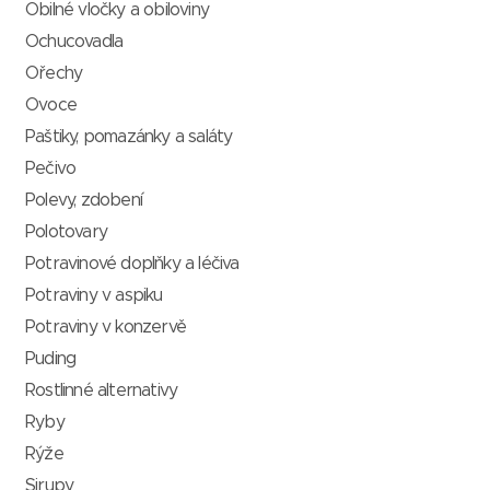
Obilné vločky a obiloviny
Ochucovadla
Ořechy
Ovoce
Paštiky, pomazánky a saláty
Pečivo
Polevy, zdobení
Polotovary
Potravinové doplňky a léčiva
Potraviny v aspiku
Potraviny v konzervě
Puding
Rostlinné alternativy
Ryby
Rýže
Sirupy