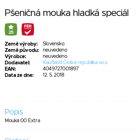
Pšeničná mouka hladká speciál
25
Slovensko
Země výroby:
neuvedeno
Země původu:
neuvedeno
Výrobce:
Kaufland Česká republika v.o.s.
Dodavatel:
4049727001897
EAN:
12. 5. 2018
Data ze dne:
Popis
Mouka 00 Extra