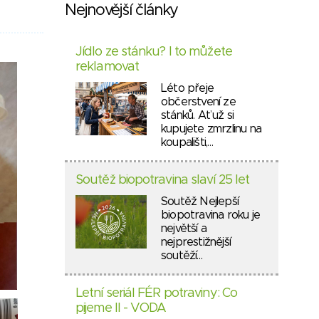
Nejnovější články
Jídlo ze stánku? I to můžete
reklamovat
Léto přeje
občerstvení ze
stánků. Ať už si
kupujete zmrzlinu na
koupališti,…
Soutěž biopotravina slaví 25 let
Soutěž Nejlepší
biopotravina roku je
největší a
nejprestižnější
soutěží…
Letní seriál FÉR potraviny: Co
pijeme II - VODA