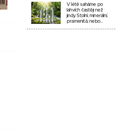
V létě saháme po
lahvích častěji než
jindy. Stolní, minerální,
pramenitá, nebo…