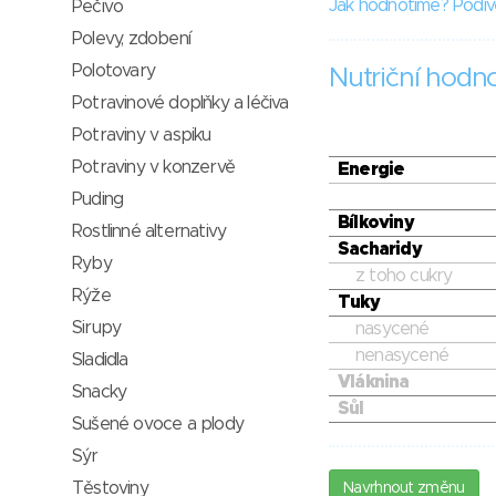
Jak hodnotíme? Podív
Pečivo
Polevy, zdobení
Polotovary
Nutriční hodn
Potravinové doplňky a léčiva
Potraviny v aspiku
Potraviny v konzervě
Energie
Puding
Bílkoviny
Rostlinné alternativy
Sacharidy
Ryby
z toho cukry
Rýže
Tuky
Sirupy
nasycené
nenasycené
Sladidla
Vláknina
Snacky
Sůl
Sušené ovoce a plody
Sýr
Těstoviny
Navrhnout změnu