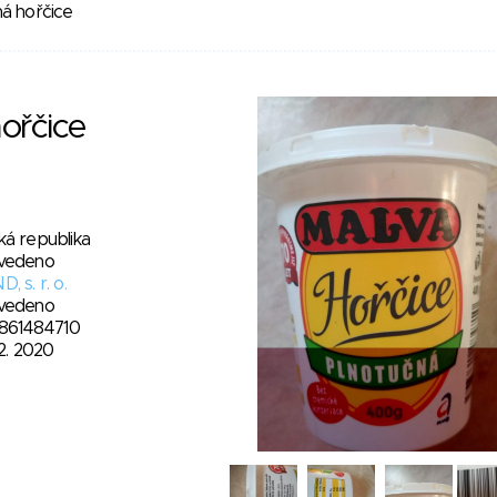
á hořčice
ořčice
ká republika
vedeno
, s. r. o.
vedeno
861484710
12. 2020