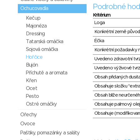
Podrobné hod
Ochucovadla
Kritérium
Kečup
Loga
Majonéza
Konkrétní země půvo
Dressing
Éčka
Tatarská omáčka
Sojová omáčka
Konkrétní požadavky n
Hořčice
Uvedeno zdravotní tvr
Bujón
Uvedeno výživové tvrz
Příchutě a aromata
Obsah přidaných dusit
Křen
Obsahuje složku "extra
Ocet
Obsah blíže neurčené
Pesto
Ostré omáčky
Obsahuje palmový olej
Obsahuje (modifikovaný
Ořechy
Ovoce
Paštiky, pomazánky a saláty