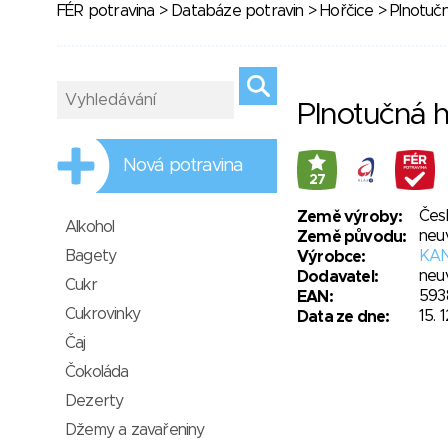
FÉR potravina
>
Databáze potravin
>
Hořčice
> Plnotučn
Plnotučná h
Nová potravina
27
Čes
Země výroby:
Alkohol
neu
Země původu:
Bagety
KAND
Výrobce:
neu
Dodavatel:
Cukr
593
EAN:
Cukrovinky
15. 
Data ze dne:
Čaj
Čokoláda
Dezerty
Džemy a zavařeniny