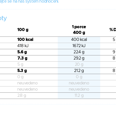
ejte se na náš systém hodnocení.
oty
1 porce
100 g
% 
400 g
100 kcal
400 kcal
5
418 kJ
1672 kJ
5.6 g
22.4 g
9
7.3 g
29.2 g
8
5 g
20 g
5.3 g
21.2 g
8
0 g
0 g
neuvedeno
neuvedeno
neuvedeno
neuvedeno
2.8 g
11.2 g