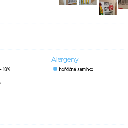
Alergeny
 - 18%
hořčičné semínko
ý