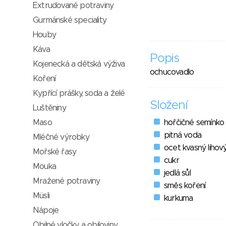
Extrudované potraviny
Gurmánské speciality
Houby
Káva
Popis
Kojenecká a dětská výživa
ochucovadlo
Koření
Kypřící prášky, soda a želé
Složení
Luštěniny
Maso
hořčičné semínko
pitná voda
Mléčné výrobky
ocet kvasný lihov
Mořské řasy
cukr
Mouka
jedlá sůl
Mražené potraviny
směs koření
Müsli
kurkuma
Nápoje
Obilné vločky a obiloviny