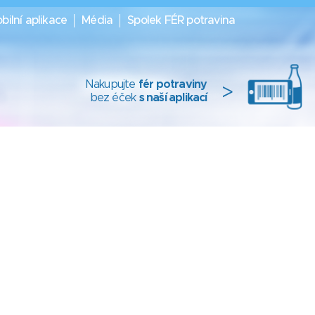
bilní aplikace
Média
Spolek FÉR potravina
Nakupujte
fér potraviny
>
bez éček
s naší aplikací