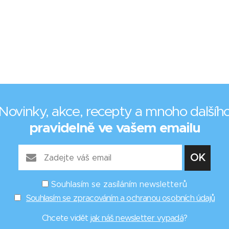
Novinky, akce, recepty a mnoho dalšíh
pravidelně ve vašem emailu
Souhlasím se zasíláním newsletterů
Souhlasím se zpracováním a ochranou osobních údajů
Chcete vidět
jak náš newsletter vypadá
?