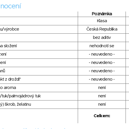
nocení
Poznámka
Klasa
du/výrobce
Česká Republika
bez aditiv
a složení
nehodnotí se
zení
- neuvedeno -
ení
- neuvedeno -
anů
- neuvedeno -
kt z droždí"
- neuvedeno -
ho aroma
není
/tuk/palmojádrový tuk
není
) škrob, želatinu
není
Celkem: